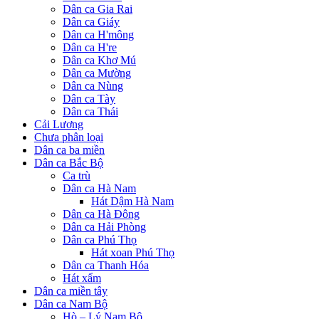
Dân ca Gia Rai
Dân ca Giáy
Dân ca H'mông
Dân ca H're
Dân ca Khơ Mú
Dân ca Mường
Dân ca Nùng
Dân ca Tày
Dân ca Thái
Cải Lương
Chưa phân loại
Dân ca ba miền
Dân ca Bắc Bộ
Ca trù
Dân ca Hà Nam
Hát Dậm Hà Nam
Dân ca Hà Đông
Dân ca Hải Phòng
Dân ca Phú Thọ
Hát xoan Phú Thọ
Dân ca Thanh Hóa
Hát xẩm
Dân ca miền tây
Dân ca Nam Bộ
Hò – Lý Nam Bộ