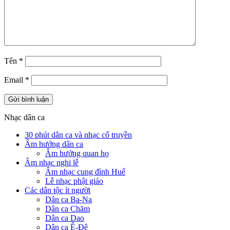
Tên
*
Email
*
Nhạc dân ca
30 phút dân ca và nhạc cổ truyền
Âm hưởng dân ca
Âm hưởng quan họ
Âm nhạc nghi lễ
Âm nhạc cung đình Huế
Lễ nhạc phật giáo
Các dân tộc ít người
Dân ca Ba-Na
Dân ca Chăm
Dân ca Dao
Dân ca Ê-Đê