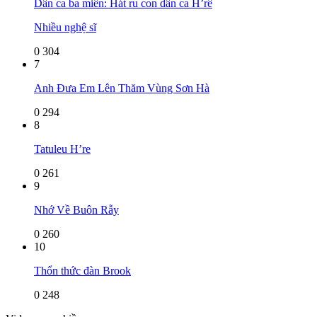
Dân ca ba miền: Hát ru con dân ca H’rê
Nhiều nghệ sĩ
0
304
7
Anh Đưa Em Lên Thăm Vùng Sơn Hà
0
294
8
Tatuleu H’re
0
261
9
Nhớ Về Buôn Rẫy
0
260
10
Thổn thức đàn Brook
0
248