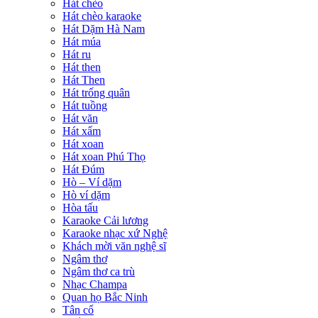
Hát chèo
Hát chèo karaoke
Hát Dặm Hà Nam
Hát múa
Hát ru
Hát then
Hát Then
Hát trống quân
Hát tuồng
Hát văn
Hát xẩm
Hát xoan
Hát xoan Phú Thọ
Hát Đúm
Hò – Ví dặm
Hò ví dặm
Hòa tấu
Karaoke Cải lương
Karaoke nhạc xứ Nghệ
Khách mời văn nghệ sĩ
Ngâm thơ
Ngâm thơ ca trù
Nhạc Champa
Quan họ Bắc Ninh
Tân cổ