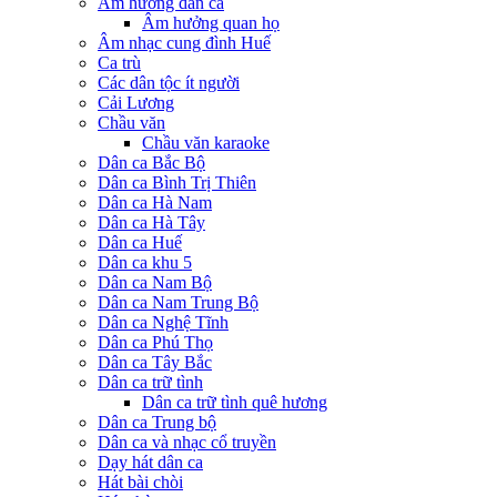
Âm hưởng dân ca
Âm hưởng quan họ
Âm nhạc cung đình Huế
Ca trù
Các dân tộc ít người
Cải Lương
Chầu văn
Chầu văn karaoke
Dân ca Bắc Bộ
Dân ca Bình Trị Thiên
Dân ca Hà Nam
Dân ca Hà Tây
Dân ca Huế
Dân ca khu 5
Dân ca Nam Bộ
Dân ca Nam Trung Bộ
Dân ca Nghệ Tĩnh
Dân ca Phú Thọ
Dân ca Tây Bắc
Dân ca trữ tình
Dân ca trữ tình quê hương
Dân ca Trung bộ
Dân ca và nhạc cổ truyền
Dạy hát dân ca
Hát bài chòi