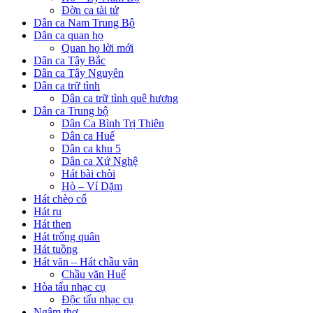
Đờn ca tài tử
Dân ca Nam Trung Bộ
Dân ca quan họ
Quan họ lời mới
Dân ca Tây Bắc
Dân ca Tây Nguyên
Dân ca trữ tình
Dân ca trữ tình quê hương
Dân ca Trung bộ
Dân Ca Bình Trị Thiên
Dân ca Huế
Dân ca khu 5
Dân ca Xứ Nghệ
Hát bài chòi
Hò – Ví Dặm
Hát chèo cổ
Hát ru
Hát then
Hát trống quân
Hát tuồng
Hát văn – Hát chầu văn
Chầu văn Huế
Hòa tấu nhạc cụ
Độc tấu nhạc cụ
Ngâm thơ