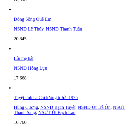
Dòng Sông Quê Em
NSND Lệ Thủy
,
NSND Thanh Tuấn
20,845
Lời mẹ hát
NSND Hồng Lựu
17,668
Tuyệt tình ca Cải lương trước 1975
Hùng Cường
,
NSND Bạch Tuyết
,
NSND Út Trà Ôn
,
NSƯT
Thanh Sang
,
NSƯT Út Bạch Lan
16,760