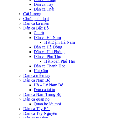
Dân ca Tày
Dân ca Thái
Cải Lương
Chưa phân loại
Dân ca ba miền
Dân ca Bắc Bộ
Ca trù
Dân ca Hà Nam
Hát Dậm Hà Nam
Dân ca Hà Đông
Dân ca Hải Phòng
Dân ca Phú Thọ
Hát xoan Phú Thọ
Dân ca Thanh Hóa
Hát xẩm
Dân ca miền tây
Dân ca Nam Bộ
Hò – Lý Nam Bộ
Đờn ca tài tử
Dân ca Nam Trung Bộ
Dân ca quan họ
Quan họ lời mới
Dân ca Tây Bắc
Dân ca Tây Nguyên