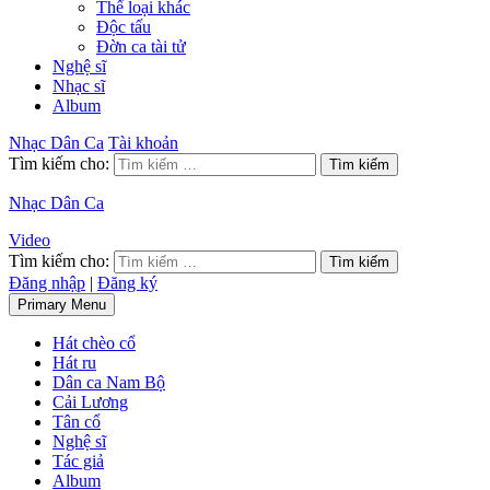
Thể loại khác
Độc tấu
Đờn ca tài tử
Nghệ sĩ
Nhạc sĩ
Album
Nhạc Dân Ca
Tài khoản
Tìm kiếm cho:
Nhạc Dân Ca
Video
Tìm kiếm cho:
Đăng nhập
|
Đăng ký
Primary Menu
Hát chèo cổ
Hát ru
Dân ca Nam Bộ
Cải Lương
Tân cổ
Nghệ sĩ
Tác giả
Album