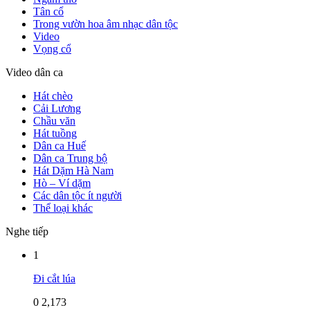
Tân cổ
Trong vườn hoa âm nhạc dân tộc
Video
Vọng cổ
Video dân ca
Hát chèo
Cải Lương
Chầu văn
Hát tuồng
Dân ca Huế
Dân ca Trung bộ
Hát Dặm Hà Nam
Hò – Ví dặm
Các dân tộc ít người
Thể loại khác
Nghe tiếp
1
Đi cắt lúa
0
2,173