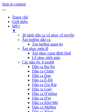
Skip to content
Trang chủ
Giới thiệu
MP3
▼
30 phút dân ca và nhạc cổ truyền
Âm hưởng dân ca
Âm hưởng quan họ
Âm nhạc nghi lễ
Âm nhạc cung đình Huế
Lễ nhạc phật giáo
Các dân tộc ít người
Dân ca Ba-Na
Dân ca Chăm
Dân ca Dao
Dân ca Ê-Đê
Dân ca Gia Rai
Dân ca Giáy
Dân ca H'mông
Dân ca H're
Dân ca Khơ Mú
Dân ca Mường
Dân ca Nùng