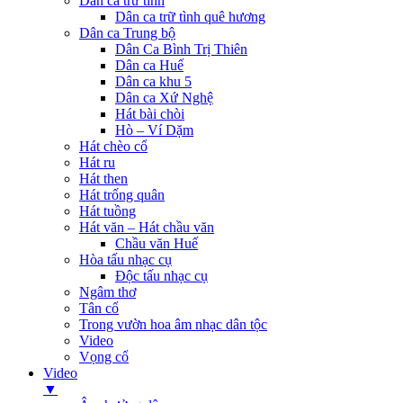
Dân ca trữ tình
Dân ca trữ tình quê hương
Dân ca Trung bộ
Dân Ca Bình Trị Thiên
Dân ca Huế
Dân ca khu 5
Dân ca Xứ Nghệ
Hát bài chòi
Hò – Ví Dặm
Hát chèo cổ
Hát ru
Hát then
Hát trống quân
Hát tuồng
Hát văn – Hát chầu văn
Chầu văn Huế
Hòa tấu nhạc cụ
Độc tấu nhạc cụ
Ngâm thơ
Tân cổ
Trong vườn hoa âm nhạc dân tộc
Video
Vọng cổ
Video
▼