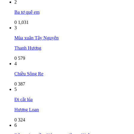
2
Ba tơ quê em
0
1,031
3
Mùa xuân Tây Nguyên
Thanh Hương
0
579
4
Chiều Sông Re
0
387
5
Đi cắt lúa
Hương Loan
0
324
6