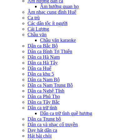
Âm hưởng dân ca
Âm hưởng quan họ
Âm nhạc cung đình Huế
Ca trù
Các dân tộc ít người
Cải Lương
Chầu văn
Chầu văn karaoke
Dân ca Bắc Bộ
Dân ca Bình Trị Thiên
Dân ca Hà Nam
Dân ca Hà Tây
Dân ca Huế
Dân ca khu 5
Dân ca Nam Bộ
Dân ca Nam Trung Bộ
Dân ca Nghệ Tĩnh
Dân ca Phú Thọ
Dân ca Tây Bắc
Dân ca trữ tình
Dân ca trữ tình quê hương
Dân ca Trung bộ
Dân ca và nhạc cổ truyền
Dạy hát dân ca
Hát bài chòi