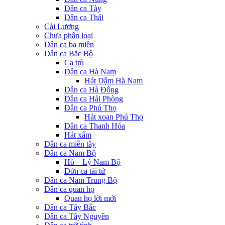
Dân ca Tày
Dân ca Thái
Cải Lương
Chưa phân loại
Dân ca ba miền
Dân ca Bắc Bộ
Ca trù
Dân ca Hà Nam
Hát Dậm Hà Nam
Dân ca Hà Đông
Dân ca Hải Phòng
Dân ca Phú Thọ
Hát xoan Phú Thọ
Dân ca Thanh Hóa
Hát xẩm
Dân ca miền tây
Dân ca Nam Bộ
Hò – Lý Nam Bộ
Đờn ca tài tử
Dân ca Nam Trung Bộ
Dân ca quan họ
Quan họ lời mới
Dân ca Tây Bắc
Dân ca Tây Nguyên