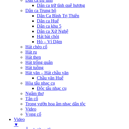
Dân ca trữ tình
Dân ca trữ tình quê hương
Dân ca Trung bộ
Dân Ca Bình Trị Thiên
Dân ca Huế
Dân ca khu 5
Dân ca Xứ Nghệ
Hát bài chòi
Hò – Ví Dặm
Hát chèo cổ
Hát ru
Hát then
Hát trống quân
Hát tuồng
Hát văn – Hát chầu văn
Chầu văn Huế
Hòa tấu nhạc cụ
Độc tấu nhạc cụ
Ngâm thơ
Tân cổ
Trong vườn hoa âm nhạc dân tộc
Video
Vọng cổ
Video
▼