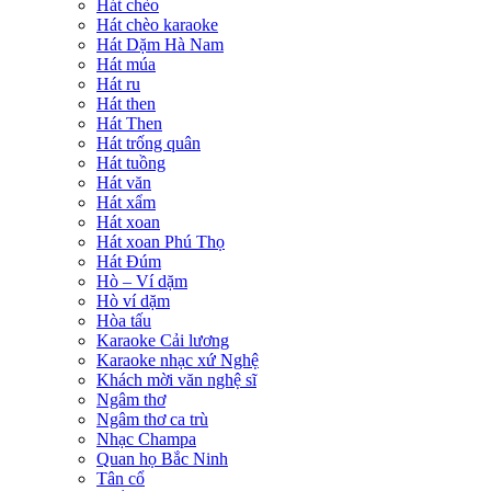
Hát chèo
Hát chèo karaoke
Hát Dặm Hà Nam
Hát múa
Hát ru
Hát then
Hát Then
Hát trống quân
Hát tuồng
Hát văn
Hát xẩm
Hát xoan
Hát xoan Phú Thọ
Hát Đúm
Hò – Ví dặm
Hò ví dặm
Hòa tấu
Karaoke Cải lương
Karaoke nhạc xứ Nghệ
Khách mời văn nghệ sĩ
Ngâm thơ
Ngâm thơ ca trù
Nhạc Champa
Quan họ Bắc Ninh
Tân cổ