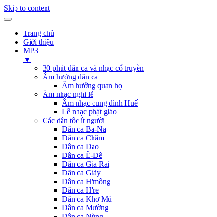
Skip to content
Trang chủ
Giới thiệu
MP3
▼
30 phút dân ca và nhạc cổ truyền
Âm hưởng dân ca
Âm hưởng quan họ
Âm nhạc nghi lễ
Âm nhạc cung đình Huế
Lễ nhạc phật giáo
Các dân tộc ít người
Dân ca Ba-Na
Dân ca Chăm
Dân ca Dao
Dân ca Ê-Đê
Dân ca Gia Rai
Dân ca Giáy
Dân ca H'mông
Dân ca H're
Dân ca Khơ Mú
Dân ca Mường
Dân ca Nùng