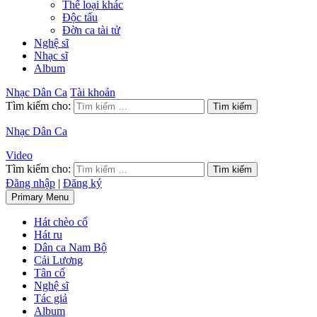
Thể loại khác
Độc tấu
Đờn ca tài tử
Nghệ sĩ
Nhạc sĩ
Album
Nhạc Dân Ca
Tài khoản
Tìm kiếm cho:
Nhạc Dân Ca
Video
Tìm kiếm cho:
Đăng nhập
|
Đăng ký
Primary Menu
Hát chèo cổ
Hát ru
Dân ca Nam Bộ
Cải Lương
Tân cổ
Nghệ sĩ
Tác giả
Album