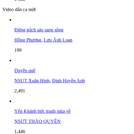
Video dân ca mới
Đừng trách sáo sang sông
Hồng Phượng
,
Lưu Ánh Loan
199
Duyên quê
NSUT Xuân Hinh
,
Đinh Huyền Anh
2,491
Yên Khánh bức tranh mùa về
NSƯT THẢO QUYÊN
1,446