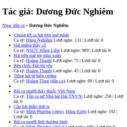
Tác giả:
Dương Đức Nghiêm
Nhạc dân ca
»
Dương Đức Nghiêm
Chung lời ca hát trên quê mình
Ca sỹ:
Đăng Nghiêm
|
Lượt nghe: 131 | Lượt tải: 0
Hát mừng thầy cô
Ca sỹ:
NSƯT Hồng Liên
|
Lượt nghe: 989 | Lượt tải: 0
Hát trên quê mẹ mùa xuân
Ca sỹ:
Hoàng Thanh
|
Lượt nghe: 75 | Lượt tải: 0
Bên chiếc Đài tôi yêu
Ca sỹ:
Hoàng Thanh
|
Lượt nghe: 45 | Lượt tải: 0
Tiếng hát từ biên cương
Ca sỹ:
Hoàng Tùng (dân ca)
|
Lượt nghe: 69 | Lượt tải: 0
Bài ca người thầy thuốc Việt Nam
Ca sỹ:
Tốp ca nữ Nhà hát Đài TNVN
|
Lượt nghe: 258 | Lượt
tải: 0
Câu hát thắm tình ta
Ca sỹ:
Minh Phương (chèo)
,
Đăng Kiên
|
Lượt nghe: 192 |
Lượt tải: 0
Bài ca người lính thương binh
Ca sỹ:
Minh Phương (chèo)
|
Lượt nghe: 190 | Lượt tải: 0