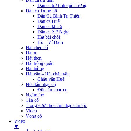
Dân ca trữ tình
Dân ca trữ tình quê hương
Dân ca Trung bộ
Dân Ca Bình Trị Thiên
Dân ca Huế
Dân ca khu 5
Dân ca Xứ Nghệ
Hát bài chòi
Hò – Ví Dặm
Hát chèo cổ
Hát ru
Hát then
Hát trống quân
Hát tuồng
Hát văn – Hát chầu văn
Chầu văn Huế
Hòa tấu nhạc cụ
Độc tấu nhạc cụ
Ngâm thơ
Tân cổ
Trong vườn hoa âm nhạc dân tộc
Video
Vọng cổ
Video
▼