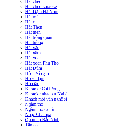
Hát chèo
Hát chèo karaoke
Hát Dặm Hà Nam
Hát múa
Hát ru
Hát Then
Hát then
Hát trống quân
Hát tuồng
Hát văn
Hát xẩm
Hát xoan
Hát xoan Phú Thọ
Hát Đúm
Hò – Ví dặm
Hò ví dặm
Hòa tấu
Karaoke Cải lương
Karaoke nhạc xứ Nghệ
Khách mời văn nghệ sĩ
Ngâm thơ
Ngâm thơ ca trù
Nhạc Champa
Quan họ Bắc Ninh
Tân cổ