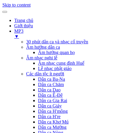
Skip to content
Trang chủ
Giới thiệu
MP3
▼
30 phút dân ca và nhạc cổ truyền
Âm hưởng dân ca
Âm hưởng quan họ
Âm nhạc nghi lễ
Âm nhạc cung đình Huế
Lễ nhạc phật giáo
Các dân tộc ít người
Dân ca Ba-Na
Dân ca Chăm
Dân ca Dao
Dân ca Ê-Đê
Dân ca Gia Rai
Dân ca Giáy
Dân ca H'mông
Dân ca H're
Dân ca Khơ Mú
Dân ca Mường
Dân ca Nùng