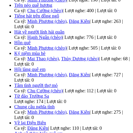
Trên nẻo quê hương
Ca sỹ:
Chu Cường (chèo)
|
Lượt nghe: 400 | Lượt tải: 0
Tiếng hát trên đồng ngô
Ca sỹ:
Minh Phương (chèo)
,
Đăng Kiên
|
Lượt nghe: 263 |
Lượt tải: 0
Hát về người lính hải quân
Ca sỹ:
Hạnh Ngân (chèo)
|
Lượt nghe: 776 | Lượt tải: 0
Hồn quê
Ca sỹ:
Minh Phương (chèo)
|
Lượt nghe: 505 | Lượt tải: 0
Kỷ niệm mùa hè
Ca sỹ:
Mai Thao (chèo)
,
Thùy Dương (chèo)
|
Lượt nghe: 68 |
Lượt tải: 0
Hội làng quê em
Ca sỹ:
Minh Phương (chèo)
,
Đăng Kiên
|
Lượt nghe: 727 |
Lượt tải: 0
Tâm tình người thợ mỏ
Ca sỹ:
Chu Cường (chèo)
|
Lượt nghe: 112 | Lượt tải: 0
Từ đảo Trường Sa
Lượt nghe: 174 | Lượt tải: 0
Chung câu nghĩa tình
Ca sỹ:
Minh Phương (chèo)
,
Đăng Kiên
|
Lượt nghe: 275 |
Lượt tải: 0
Về lại Điện Biên
Ca sỹ:
Đăng Kiên
|
Lượt nghe: 110 | Lượt tải: 0