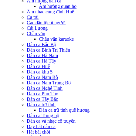
Âm hưởng dân ca
Âm hưởng quan họ
Âm nhạc cung đình Huế
Ca trù
Các dân tộc ít người
Cải Lương
Chầu văn
Chầu văn karaoke
Dân ca Bắc Bộ
Dân ca Bình Trị Thiên
Dân ca Hà Nam
Dân ca Hà Tây
Dân ca Huế
Dân ca khu 5
Dân ca Nam Bộ
Dân ca Nam Trung Bộ
Dân ca Nghệ Tĩnh
Dân ca Phú Thọ
Dân ca Tây Bắc
Dân ca trữ tình
Dân ca trữ tình quê hương
Dân ca Trung bộ
Dân ca và nhạc cổ truyền
Dạy hát dân ca
Hát bài chòi