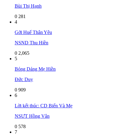
Bùi Thị Hạnh
0
281
4
Gởi Huế Thân Yêu
NSND Thu Hiền
0
2,065
5
Bóng Dáng Mẹ Hiền
Đức Duy
0
909
6
Lời kết thúc: CD Biển Và Mẹ
NSƯT Hồng Vân
0
578
7