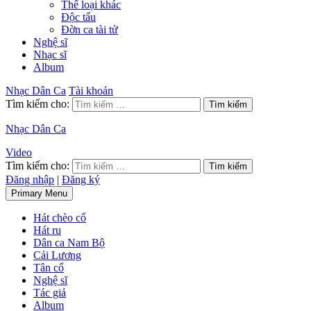
Thể loại khác
Độc tấu
Đờn ca tài tử
Nghệ sĩ
Nhạc sĩ
Album
Nhạc Dân Ca
Tài khoản
Tìm kiếm cho:
Nhạc Dân Ca
Video
Tìm kiếm cho:
Đăng nhập
|
Đăng ký
Primary Menu
Hát chèo cổ
Hát ru
Dân ca Nam Bộ
Cải Lương
Tân cổ
Nghệ sĩ
Tác giả
Album