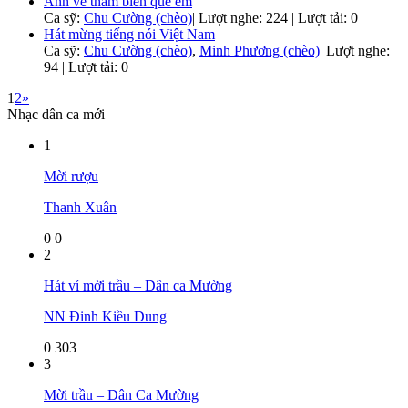
Anh về thăm biển quê em
Ca sỹ:
Chu Cường (chèo)
|
Lượt nghe: 224 | Lượt tải: 0
Hát mừng tiếng nói Việt Nam
Ca sỹ:
Chu Cường (chèo)
,
Minh Phương (chèo)
|
Lượt nghe:
94 | Lượt tải: 0
1
2
»
Nhạc dân ca mới
1
Mời rượu
Thanh Xuân
0
0
2
Hát ví mời trầu – Dân ca Mường
NN Đinh Kiều Dung
0
303
3
Mời trầu – Dân Ca Mường