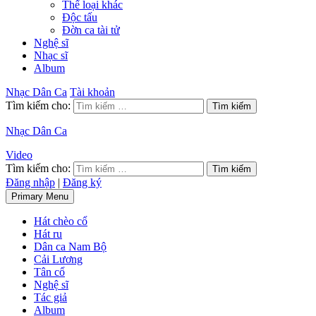
Thể loại khác
Độc tấu
Đờn ca tài tử
Nghệ sĩ
Nhạc sĩ
Album
Nhạc Dân Ca
Tài khoản
Tìm kiếm cho:
Nhạc Dân Ca
Video
Tìm kiếm cho:
Đăng nhập
|
Đăng ký
Primary Menu
Hát chèo cổ
Hát ru
Dân ca Nam Bộ
Cải Lương
Tân cổ
Nghệ sĩ
Tác giả
Album