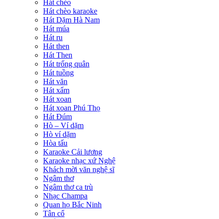
Hát chèo
Hát chèo karaoke
Hát Dặm Hà Nam
Hát múa
Hát ru
Hát then
Hát Then
Hát trống quân
Hát tuồng
Hát văn
Hát xẩm
Hát xoan
Hát xoan Phú Thọ
Hát Đúm
Hò – Ví dặm
Hò ví dặm
Hòa tấu
Karaoke Cải lương
Karaoke nhạc xứ Nghệ
Khách mời văn nghệ sĩ
Ngâm thơ
Ngâm thơ ca trù
Nhạc Champa
Quan họ Bắc Ninh
Tân cổ