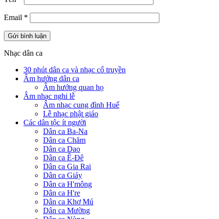
Email
*
Nhạc dân ca
30 phút dân ca và nhạc cổ truyền
Âm hưởng dân ca
Âm hưởng quan họ
Âm nhạc nghi lễ
Âm nhạc cung đình Huế
Lễ nhạc phật giáo
Các dân tộc ít người
Dân ca Ba-Na
Dân ca Chăm
Dân ca Dao
Dân ca Ê-Đê
Dân ca Gia Rai
Dân ca Giáy
Dân ca H'mông
Dân ca H're
Dân ca Khơ Mú
Dân ca Mường