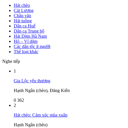
Hát chèo
Cải Lương
Chầu văn
Hát tuồng
Dân ca Huế
Dân ca Trung bộ
Hát Dặm Hà Nam
Hò – Ví dặm
Các dân tộc ít người
Thể loại khác
Nghe tiếp
1
Gia Lộc yêu thương
Hạnh Ngân (chèo), Đăng Kiên
0
362
2
Hát chèo: Cảm xúc mùa xuân
Hạnh Ngân (chèo)