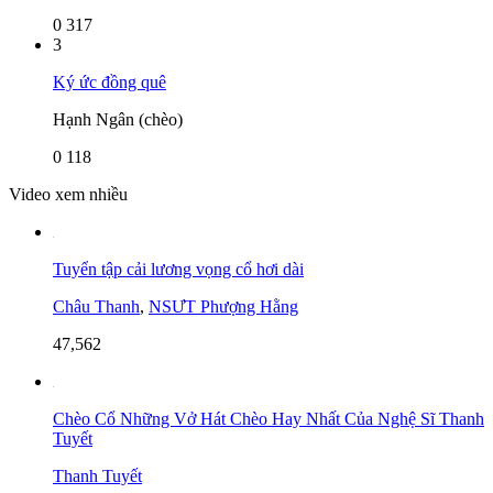
0
317
3
Ký ức đồng quê
Hạnh Ngân (chèo)
0
118
Video xem nhiều
Tuyển tập cải lương vọng cổ hơi dài
Châu Thanh
,
NSƯT Phượng Hằng
47,562
Chèo Cổ Những Vở Hát Chèo Hay Nhất Của Nghệ Sĩ Thanh
Tuyết
Thanh Tuyết