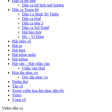
Dân ca trữ tình
Dân ca trữ tình quê hương
Dân ca Trung bộ
Dân Ca Bình Trị Thiên
Dân ca Huế
Dân ca khu 5
Dân ca Xứ Nghệ
Hát bài chòi
Hò – Ví Dặm
Hát chèo cổ
Hát ru
Hát then
Hát trống quân
Hát tuồng
Hát văn – Hát chầu văn
Chầu văn Huế
Hòa tấu nhạc cụ
Độc tấu nhạc cụ
Ngâm thơ
Tân cổ
Trong vườn hoa âm nhạc dân tộc
Video
Vọng cổ
Video dân ca