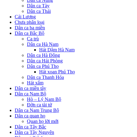
Dân ca Nùng
Dân ca Tày
Dân ca Thái
Cải Lương
Chưa phân loại
Dân ca ba miền
Dân ca Bắc Bộ
Ca trù
Dân ca Hà Nam
Hát Dậm Hà Nam
Dân ca Hà Đông
Dân ca Hải Phòng
Dân ca Phú Thọ
Hát xoan Phú Thọ
Dân ca Thanh Hóa
Hát xẩm
Dân ca miền tây
Dân ca Nam Bộ
Hò – Lý Nam Bộ
Đờn ca tài tử
Dân ca Nam Trung Bộ
Dân ca quan họ
Quan họ lời mới
Dân ca Tây Bắc
Dân ca Tây Nguyên