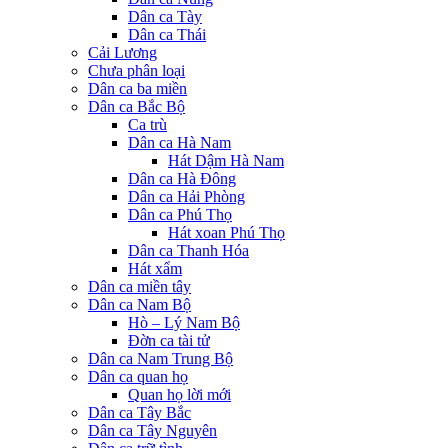
Dân ca Tày
Dân ca Thái
Cải Lương
Chưa phân loại
Dân ca ba miền
Dân ca Bắc Bộ
Ca trù
Dân ca Hà Nam
Hát Dậm Hà Nam
Dân ca Hà Đông
Dân ca Hải Phòng
Dân ca Phú Thọ
Hát xoan Phú Thọ
Dân ca Thanh Hóa
Hát xẩm
Dân ca miền tây
Dân ca Nam Bộ
Hò – Lý Nam Bộ
Đờn ca tài tử
Dân ca Nam Trung Bộ
Dân ca quan họ
Quan họ lời mới
Dân ca Tây Bắc
Dân ca Tây Nguyên