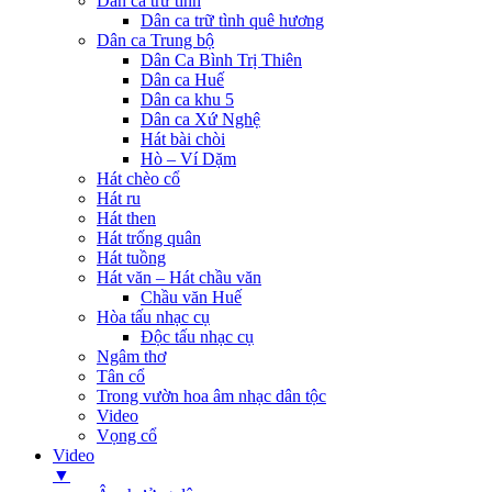
Dân ca trữ tình
Dân ca trữ tình quê hương
Dân ca Trung bộ
Dân Ca Bình Trị Thiên
Dân ca Huế
Dân ca khu 5
Dân ca Xứ Nghệ
Hát bài chòi
Hò – Ví Dặm
Hát chèo cổ
Hát ru
Hát then
Hát trống quân
Hát tuồng
Hát văn – Hát chầu văn
Chầu văn Huế
Hòa tấu nhạc cụ
Độc tấu nhạc cụ
Ngâm thơ
Tân cổ
Trong vườn hoa âm nhạc dân tộc
Video
Vọng cổ
Video
▼