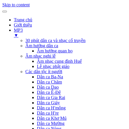
Skip to content
Trang chủ
Giới thiệu
MP3
▼
30 phút dân ca và nhạc cổ truyền
Âm hưởng dân ca
Âm hưởng quan họ
Âm nhạc nghi lễ
Âm nhạc cung đình Huế
Lễ nhạc phật giáo
Các dân tộc ít người
Dân ca Ba-Na
Dân ca Chăm
Dân ca Dao
Dân ca Ê-Đê
Dân ca Gia Rai
Dân ca Giáy
Dân ca H'mông
Dân ca H're
Dân ca Khơ Mú
Dân ca Mường
Dân ca Nùng