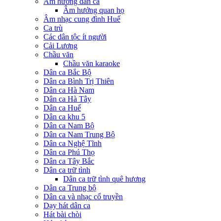
Âm hưởng dân ca
Âm hưởng quan họ
Âm nhạc cung đình Huế
Ca trù
Các dân tộc ít người
Cải Lương
Chầu văn
Chầu văn karaoke
Dân ca Bắc Bộ
Dân ca Bình Trị Thiên
Dân ca Hà Nam
Dân ca Hà Tây
Dân ca Huế
Dân ca khu 5
Dân ca Nam Bộ
Dân ca Nam Trung Bộ
Dân ca Nghệ Tĩnh
Dân ca Phú Thọ
Dân ca Tây Bắc
Dân ca trữ tình
Dân ca trữ tình quê hương
Dân ca Trung bộ
Dân ca và nhạc cổ truyền
Dạy hát dân ca
Hát bài chòi