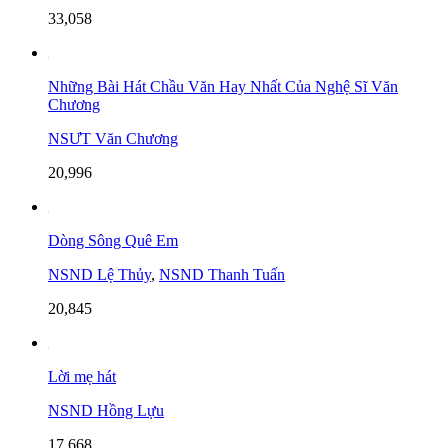
33,058
Những Bài Hát Chầu Văn Hay Nhất Của Nghệ Sĩ Văn
Chương
NSƯT Văn Chương
20,996
Dòng Sông Quê Em
NSND Lệ Thủy
,
NSND Thanh Tuấn
20,845
Lời mẹ hát
NSND Hồng Lựu
17,668