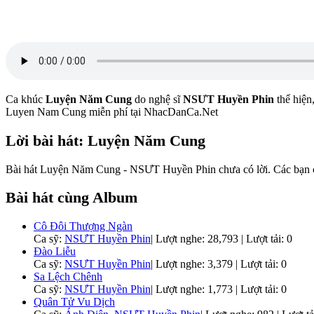
Ca khúc
Luyện Năm Cung
do nghệ sĩ
NSƯT Huyền Phin
thể hiện
Luyen Nam Cung miễn phí tại NhacDanCa.Net
Lời bài hát: Luyện Năm Cung
Bài hát Luyện Năm Cung - NSƯT Huyền Phin chưa có lời. Các bạn có 
Bài hát cùng Album
Cô Đôi Thượng Ngàn
Ca sỹ:
NSƯT Huyền Phin
|
Lượt nghe: 28,793 | Lượt tải: 0
Đào Liễu
Ca sỹ:
NSƯT Huyền Phin
|
Lượt nghe: 3,379 | Lượt tải: 0
Sa Lệch Chênh
Ca sỹ:
NSƯT Huyền Phin
|
Lượt nghe: 1,773 | Lượt tải: 0
Quân Tử Vu Dịch