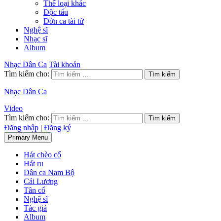
Thể loại khác
Độc tấu
Đờn ca tài tử
Nghệ sĩ
Nhạc sĩ
Album
Nhạc Dân Ca
Tài khoản
Tìm kiếm cho:
Nhạc Dân Ca
Video
Tìm kiếm cho:
Đăng nhập
|
Đăng ký
Primary Menu
Hát chèo cổ
Hát ru
Dân ca Nam Bộ
Cải Lương
Tân cổ
Nghệ sĩ
Tác giả
Album