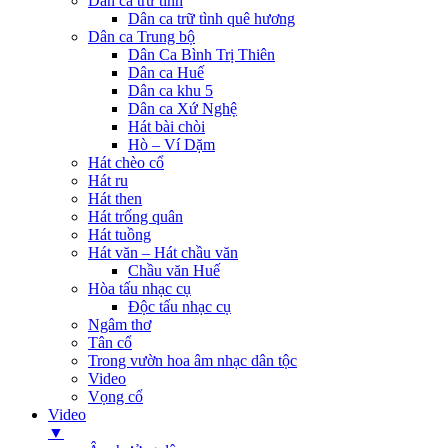
Dân ca trữ tình
Dân ca trữ tình quê hương
Dân ca Trung bộ
Dân Ca Bình Trị Thiên
Dân ca Huế
Dân ca khu 5
Dân ca Xứ Nghệ
Hát bài chòi
Hò – Ví Dặm
Hát chèo cổ
Hát ru
Hát then
Hát trống quân
Hát tuồng
Hát văn – Hát chầu văn
Chầu văn Huế
Hòa tấu nhạc cụ
Độc tấu nhạc cụ
Ngâm thơ
Tân cổ
Trong vườn hoa âm nhạc dân tộc
Video
Vọng cổ
Video
▼