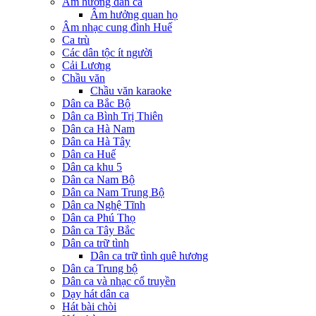
Âm hưởng dân ca
Âm hưởng quan họ
Âm nhạc cung đình Huế
Ca trù
Các dân tộc ít người
Cải Lương
Chầu văn
Chầu văn karaoke
Dân ca Bắc Bộ
Dân ca Bình Trị Thiên
Dân ca Hà Nam
Dân ca Hà Tây
Dân ca Huế
Dân ca khu 5
Dân ca Nam Bộ
Dân ca Nam Trung Bộ
Dân ca Nghệ Tĩnh
Dân ca Phú Thọ
Dân ca Tây Bắc
Dân ca trữ tình
Dân ca trữ tình quê hương
Dân ca Trung bộ
Dân ca và nhạc cổ truyền
Dạy hát dân ca
Hát bài chòi