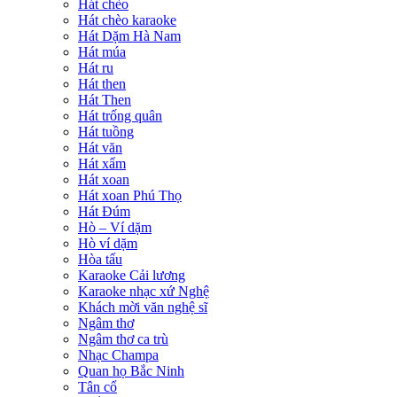
Hát chèo
Hát chèo karaoke
Hát Dặm Hà Nam
Hát múa
Hát ru
Hát then
Hát Then
Hát trống quân
Hát tuồng
Hát văn
Hát xẩm
Hát xoan
Hát xoan Phú Thọ
Hát Đúm
Hò – Ví dặm
Hò ví dặm
Hòa tấu
Karaoke Cải lương
Karaoke nhạc xứ Nghệ
Khách mời văn nghệ sĩ
Ngâm thơ
Ngâm thơ ca trù
Nhạc Champa
Quan họ Bắc Ninh
Tân cổ