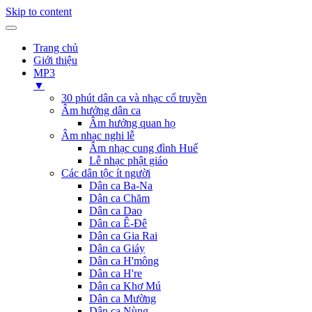
Skip to content
Trang chủ
Giới thiệu
MP3
▼
30 phút dân ca và nhạc cổ truyền
Âm hưởng dân ca
Âm hưởng quan họ
Âm nhạc nghi lễ
Âm nhạc cung đình Huế
Lễ nhạc phật giáo
Các dân tộc ít người
Dân ca Ba-Na
Dân ca Chăm
Dân ca Dao
Dân ca Ê-Đê
Dân ca Gia Rai
Dân ca Giáy
Dân ca H'mông
Dân ca H're
Dân ca Khơ Mú
Dân ca Mường
Dân ca Nùng