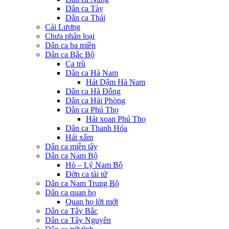
Dân ca Tày
Dân ca Thái
Cải Lương
Chưa phân loại
Dân ca ba miền
Dân ca Bắc Bộ
Ca trù
Dân ca Hà Nam
Hát Dậm Hà Nam
Dân ca Hà Đông
Dân ca Hải Phòng
Dân ca Phú Thọ
Hát xoan Phú Thọ
Dân ca Thanh Hóa
Hát xẩm
Dân ca miền tây
Dân ca Nam Bộ
Hò – Lý Nam Bộ
Đờn ca tài tử
Dân ca Nam Trung Bộ
Dân ca quan họ
Quan họ lời mới
Dân ca Tây Bắc
Dân ca Tây Nguyên