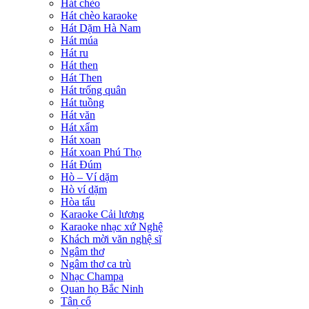
Hát chèo
Hát chèo karaoke
Hát Dặm Hà Nam
Hát múa
Hát ru
Hát then
Hát Then
Hát trống quân
Hát tuồng
Hát văn
Hát xẩm
Hát xoan
Hát xoan Phú Thọ
Hát Đúm
Hò – Ví dặm
Hò ví dặm
Hòa tấu
Karaoke Cải lương
Karaoke nhạc xứ Nghệ
Khách mời văn nghệ sĩ
Ngâm thơ
Ngâm thơ ca trù
Nhạc Champa
Quan họ Bắc Ninh
Tân cổ