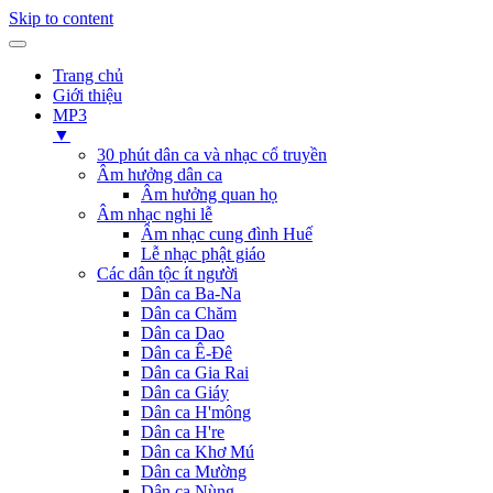
Skip to content
Trang chủ
Giới thiệu
MP3
▼
30 phút dân ca và nhạc cổ truyền
Âm hưởng dân ca
Âm hưởng quan họ
Âm nhạc nghi lễ
Âm nhạc cung đình Huế
Lễ nhạc phật giáo
Các dân tộc ít người
Dân ca Ba-Na
Dân ca Chăm
Dân ca Dao
Dân ca Ê-Đê
Dân ca Gia Rai
Dân ca Giáy
Dân ca H'mông
Dân ca H're
Dân ca Khơ Mú
Dân ca Mường
Dân ca Nùng