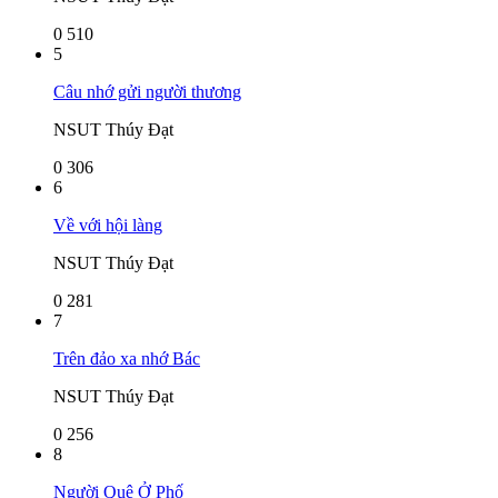
0
510
5
Câu nhớ gửi người thương
NSUT Thúy Đạt
0
306
6
Về với hội làng
NSUT Thúy Đạt
0
281
7
Trên đảo xa nhớ Bác
NSUT Thúy Đạt
0
256
8
Người Quê Ở Phố