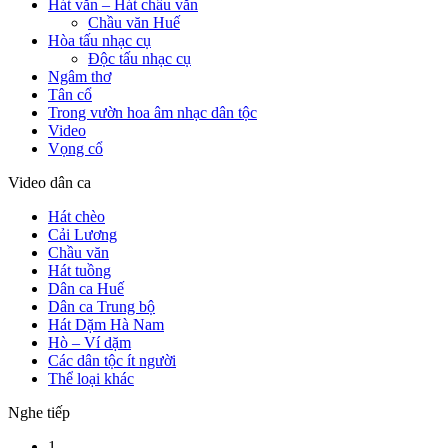
Hát văn – Hát chầu văn
Chầu văn Huế
Hòa tấu nhạc cụ
Độc tấu nhạc cụ
Ngâm thơ
Tân cổ
Trong vườn hoa âm nhạc dân tộc
Video
Vọng cổ
Video dân ca
Hát chèo
Cải Lương
Chầu văn
Hát tuồng
Dân ca Huế
Dân ca Trung bộ
Hát Dặm Hà Nam
Hò – Ví dặm
Các dân tộc ít người
Thể loại khác
Nghe tiếp
1