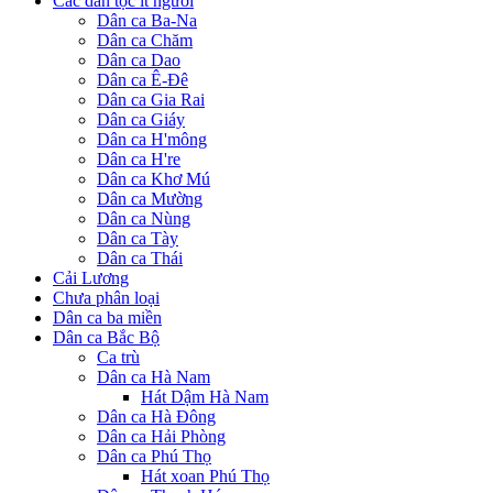
Các dân tộc ít người
Dân ca Ba-Na
Dân ca Chăm
Dân ca Dao
Dân ca Ê-Đê
Dân ca Gia Rai
Dân ca Giáy
Dân ca H'mông
Dân ca H're
Dân ca Khơ Mú
Dân ca Mường
Dân ca Nùng
Dân ca Tày
Dân ca Thái
Cải Lương
Chưa phân loại
Dân ca ba miền
Dân ca Bắc Bộ
Ca trù
Dân ca Hà Nam
Hát Dậm Hà Nam
Dân ca Hà Đông
Dân ca Hải Phòng
Dân ca Phú Thọ
Hát xoan Phú Thọ