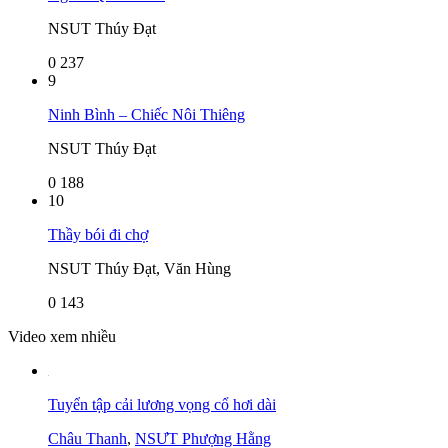
NSUT Thúy Đạt
0
237
9
Ninh Bình – Chiếc Nôi Thiêng
NSUT Thúy Đạt
0
188
10
Thầy bói đi chợ
NSUT Thúy Đạt, Văn Hùng
0
143
Video xem nhiều
Tuyển tập cải lương vọng cổ hơi dài
Châu Thanh
,
NSƯT Phượng Hằng