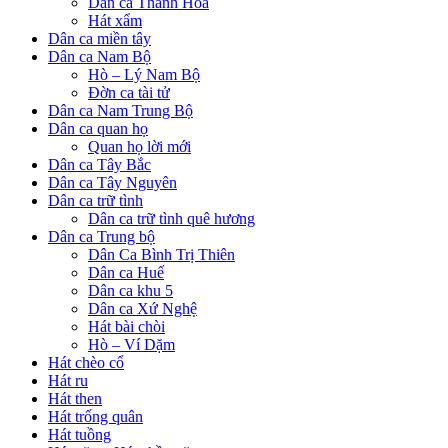
Dân ca Thanh Hóa
Hát xẩm
Dân ca miền tây
Dân ca Nam Bộ
Hò – Lý Nam Bộ
Đờn ca tài tử
Dân ca Nam Trung Bộ
Dân ca quan họ
Quan họ lời mới
Dân ca Tây Bắc
Dân ca Tây Nguyên
Dân ca trữ tình
Dân ca trữ tình quê hương
Dân ca Trung bộ
Dân Ca Bình Trị Thiên
Dân ca Huế
Dân ca khu 5
Dân ca Xứ Nghệ
Hát bài chòi
Hò – Ví Dặm
Hát chèo cổ
Hát ru
Hát then
Hát trống quân
Hát tuồng