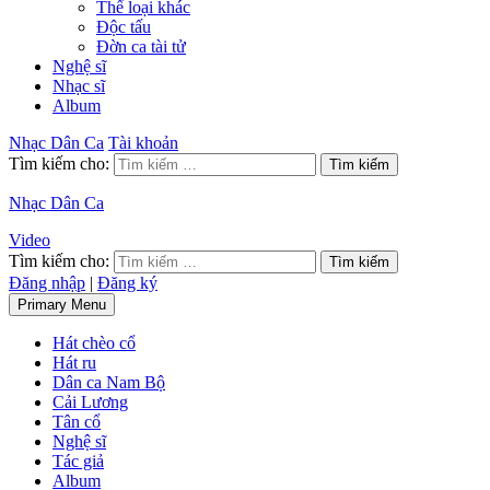
Thể loại khác
Độc tấu
Đờn ca tài tử
Nghệ sĩ
Nhạc sĩ
Album
Nhạc Dân Ca
Tài khoản
Tìm kiếm cho:
Nhạc Dân Ca
Video
Tìm kiếm cho:
Đăng nhập
|
Đăng ký
Primary Menu
Hát chèo cổ
Hát ru
Dân ca Nam Bộ
Cải Lương
Tân cổ
Nghệ sĩ
Tác giả
Album