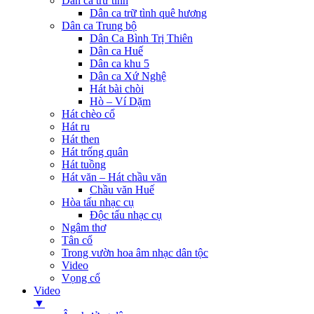
Dân ca trữ tình
Dân ca trữ tình quê hương
Dân ca Trung bộ
Dân Ca Bình Trị Thiên
Dân ca Huế
Dân ca khu 5
Dân ca Xứ Nghệ
Hát bài chòi
Hò – Ví Dặm
Hát chèo cổ
Hát ru
Hát then
Hát trống quân
Hát tuồng
Hát văn – Hát chầu văn
Chầu văn Huế
Hòa tấu nhạc cụ
Độc tấu nhạc cụ
Ngâm thơ
Tân cổ
Trong vườn hoa âm nhạc dân tộc
Video
Vọng cổ
Video
▼