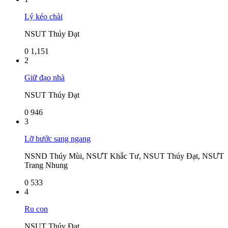
Lý kéo chài
NSUT Thúy Đạt
0
1,151
2
Giữ đạo nhà
NSUT Thúy Đạt
0
946
3
Lỡ bước sang ngang
NSND Thúy Mùi, NSƯT Khắc Tư, NSUT Thúy Đạt, NSƯT
Trang Nhung
0
533
4
Ru con
NSUT Thúy Đạt