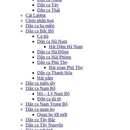
Dân ca Tày
Dân ca Thái
Cải Lương
Chưa phân loại
Dân ca ba miền
Dân ca Bắc Bộ
Ca trù
Dân ca Hà Nam
Hát Dậm Hà Nam
Dân ca Hà Đông
Dân ca Hải Phòng
Dân ca Phú Thọ
Hát xoan Phú Thọ
Dân ca Thanh Hóa
Hát xẩm
Dân ca miền tây
Dân ca Nam Bộ
Hò – Lý Nam Bộ
Đờn ca tài tử
Dân ca Nam Trung Bộ
Dân ca quan họ
Quan họ lời mới
Dân ca Tây Bắc
Dân ca Tây Nguyên