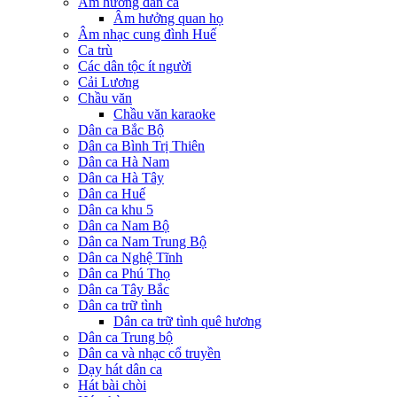
Âm hưởng dân ca
Âm hưởng quan họ
Âm nhạc cung đình Huế
Ca trù
Các dân tộc ít người
Cải Lương
Chầu văn
Chầu văn karaoke
Dân ca Bắc Bộ
Dân ca Bình Trị Thiên
Dân ca Hà Nam
Dân ca Hà Tây
Dân ca Huế
Dân ca khu 5
Dân ca Nam Bộ
Dân ca Nam Trung Bộ
Dân ca Nghệ Tĩnh
Dân ca Phú Thọ
Dân ca Tây Bắc
Dân ca trữ tình
Dân ca trữ tình quê hương
Dân ca Trung bộ
Dân ca và nhạc cổ truyền
Dạy hát dân ca
Hát bài chòi