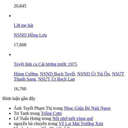
20,845
Lời mẹ hát
NSND Hồng Lựu
17,668
Tuyệt tình ca Cải lương trước 1975
Hùng Cường
,
NSND Bạch Tuyết
,
NSND Út Trà Ôn
,
NSƯT
Thanh Sang
,
NSƯT Út Bạch Lan
16,760
Bình luận gần đây
Ánh Tuyết Phạm Thị
trong
Nhạc Giúp Bé Ngủ Ngon
Tri Tanh
trong
Trống Cơm
Lê Tuấn Hưng
trong
Nỗi nhớ một vùng quê
nguyễn bá chuyên
trong
Về Lại Mái Trường Xưa