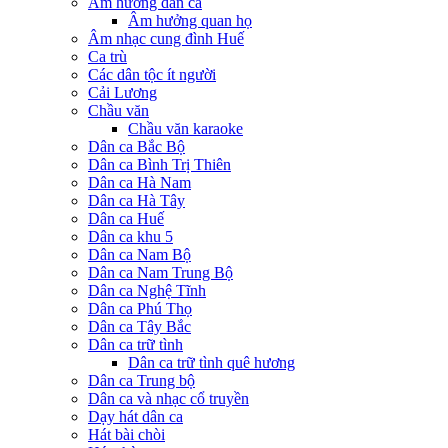
Âm hưởng dân ca
Âm hưởng quan họ
Âm nhạc cung đình Huế
Ca trù
Các dân tộc ít người
Cải Lương
Chầu văn
Chầu văn karaoke
Dân ca Bắc Bộ
Dân ca Bình Trị Thiên
Dân ca Hà Nam
Dân ca Hà Tây
Dân ca Huế
Dân ca khu 5
Dân ca Nam Bộ
Dân ca Nam Trung Bộ
Dân ca Nghệ Tĩnh
Dân ca Phú Thọ
Dân ca Tây Bắc
Dân ca trữ tình
Dân ca trữ tình quê hương
Dân ca Trung bộ
Dân ca và nhạc cổ truyền
Dạy hát dân ca
Hát bài chòi