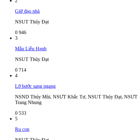
2
Giữ đạo nhà
NSUT Thúy Đạt
0
946
3
Mẫu Liễu Hạnh
NSUT Thúy Đạt
0
714
4
Lỡ bước sang ngang
NSND Thúy Mùi, NSƯT Khắc Tư, NSUT Thúy Đạt, NSƯT
Trang Nhung
0
533
5
Ru con
NSUT Thúy Đạt