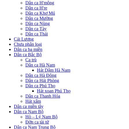
Dân ca H'mông
Dân ca H're
Dân ca Khơ Mú
Dân ca Mường
Dân ca Nùng
Dân ca Tày
Dân ca Thái
Cải Lương
Chưa phân loại
Dân ca ba miền
Dân ca Bắc Bộ
Ca trù
Dân ca Hà Nam
Hát Dậm Hà Nam
Dân ca Hà Đông
Dân ca Hải Phòng
Dân ca Phú Thọ
Hát xoan Phú Thọ
Dân ca Thanh Hóa
Hát xẩm
Dân ca miền tây
Dân ca Nam Bộ
Hò – Lý Nam Bộ
Đờn ca tài tử
Dân ca Nam Trung Bộ