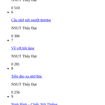
0
510
6
Câu nhớ gửi người thương
NSUT Thúy Đạt
0
306
7
Về với hội làng
NSUT Thúy Đạt
0
281
8
Trên đảo xa nhớ Bác
NSUT Thúy Đạt
0
256
9
Ninh Bình – Chiếc Nôi Thiêng