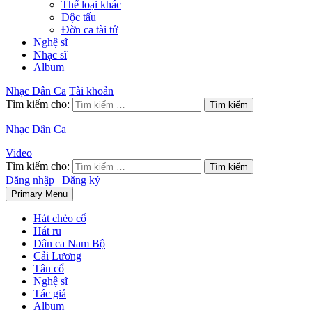
Thể loại khác
Độc tấu
Đờn ca tài tử
Nghệ sĩ
Nhạc sĩ
Album
Nhạc Dân Ca
Tài khoản
Tìm kiếm cho:
Nhạc Dân Ca
Video
Tìm kiếm cho:
Đăng nhập
|
Đăng ký
Primary Menu
Hát chèo cổ
Hát ru
Dân ca Nam Bộ
Cải Lương
Tân cổ
Nghệ sĩ
Tác giả
Album