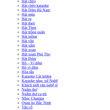
Hát chèo
Hát chèo karaoke
Hát Dặm Hà Nam
Hát múa
Hát ru
Hát then
Hát Then
Hát trống quân
Hát tuồng
Hát văn
Hát xẩm
Hát xoan
Hát xoan Phú Thọ
Hát Đúm
Hò – Ví dặm
Hò ví dặm
Hòa tấu
Karaoke Cải lương
Karaoke nhạc xứ Nghệ
Khách mời văn nghệ sĩ
Ngâm thơ
Ngâm thơ ca trù
Nhạc Champa
Quan họ Bắc Ninh
Tân cổ