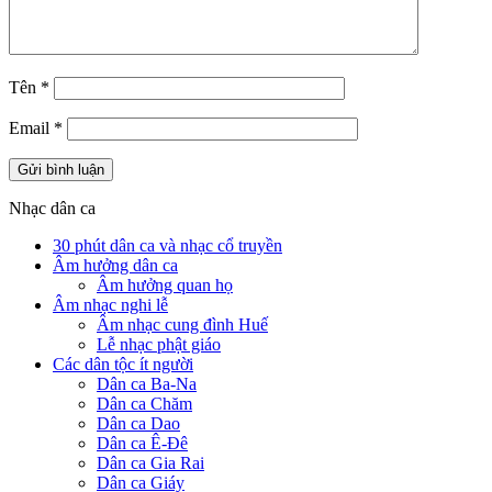
Tên
*
Email
*
Nhạc dân ca
30 phút dân ca và nhạc cổ truyền
Âm hưởng dân ca
Âm hưởng quan họ
Âm nhạc nghi lễ
Âm nhạc cung đình Huế
Lễ nhạc phật giáo
Các dân tộc ít người
Dân ca Ba-Na
Dân ca Chăm
Dân ca Dao
Dân ca Ê-Đê
Dân ca Gia Rai
Dân ca Giáy