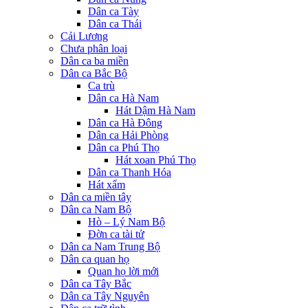
Dân ca Tày
Dân ca Thái
Cải Lương
Chưa phân loại
Dân ca ba miền
Dân ca Bắc Bộ
Ca trù
Dân ca Hà Nam
Hát Dậm Hà Nam
Dân ca Hà Đông
Dân ca Hải Phòng
Dân ca Phú Thọ
Hát xoan Phú Thọ
Dân ca Thanh Hóa
Hát xẩm
Dân ca miền tây
Dân ca Nam Bộ
Hò – Lý Nam Bộ
Đờn ca tài tử
Dân ca Nam Trung Bộ
Dân ca quan họ
Quan họ lời mới
Dân ca Tây Bắc
Dân ca Tây Nguyên