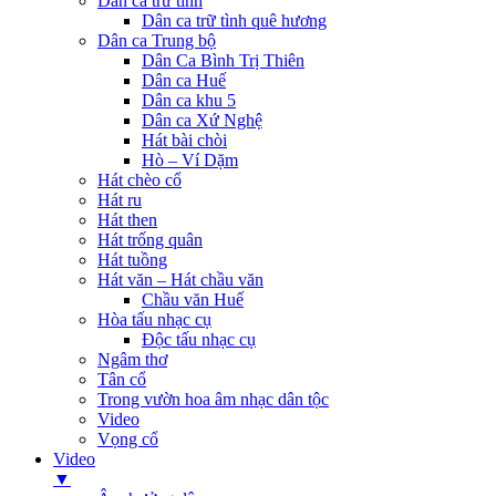
Dân ca trữ tình
Dân ca trữ tình quê hương
Dân ca Trung bộ
Dân Ca Bình Trị Thiên
Dân ca Huế
Dân ca khu 5
Dân ca Xứ Nghệ
Hát bài chòi
Hò – Ví Dặm
Hát chèo cổ
Hát ru
Hát then
Hát trống quân
Hát tuồng
Hát văn – Hát chầu văn
Chầu văn Huế
Hòa tấu nhạc cụ
Độc tấu nhạc cụ
Ngâm thơ
Tân cổ
Trong vườn hoa âm nhạc dân tộc
Video
Vọng cổ
Video
▼