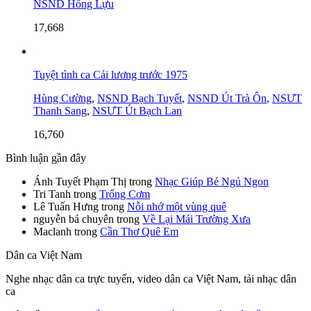
NSND Hồng Lựu
17,668
Tuyệt tình ca Cải lương trước 1975
Hùng Cường
,
NSND Bạch Tuyết
,
NSND Út Trà Ôn
,
NSƯT
Thanh Sang
,
NSƯT Út Bạch Lan
16,760
Bình luận gần đây
Ánh Tuyết Phạm Thị
trong
Nhạc Giúp Bé Ngủ Ngon
Tri Tanh
trong
Trống Cơm
Lê Tuấn Hưng
trong
Nỗi nhớ một vùng quê
nguyễn bá chuyên
trong
Về Lại Mái Trường Xưa
Maclanh
trong
Cần Thơ Quê Em
Dân ca Việt Nam
Nghe nhạc dân ca trực tuyến, video dân ca Việt Nam, tải nhạc dân
ca