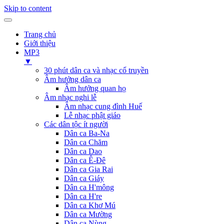
Skip to content
Trang chủ
Giới thiệu
MP3
▼
30 phút dân ca và nhạc cổ truyền
Âm hưởng dân ca
Âm hưởng quan họ
Âm nhạc nghi lễ
Âm nhạc cung đình Huế
Lễ nhạc phật giáo
Các dân tộc ít người
Dân ca Ba-Na
Dân ca Chăm
Dân ca Dao
Dân ca Ê-Đê
Dân ca Gia Rai
Dân ca Giáy
Dân ca H'mông
Dân ca H're
Dân ca Khơ Mú
Dân ca Mường
Dân ca Nùng