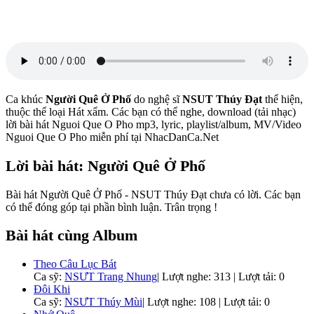
Ca khúc
Người Quê Ở Phố
do nghệ sĩ
NSUT Thúy Đạt
thể hiện,
thuộc thể loại Hát xẩm. Các bạn có thể nghe, download (tải nhạc)
lời bài hát Nguoi Que O Pho mp3, lyric, playlist/album, MV/Video
Nguoi Que O Pho miễn phí tại NhacDanCa.Net
Lời bài hát: Người Quê Ở Phố
Bài hát Người Quê Ở Phố - NSUT Thúy Đạt chưa có lời. Các bạn
có thể đóng góp tại phần bình luận. Trân trọng !
Bài hát cùng Album
Theo Câu Lục Bát
Ca sỹ:
NSƯT Trang Nhung
|
Lượt nghe: 313 | Lượt tải: 0
Đôi Khi
Ca sỹ:
NSƯT Thúy Mùi
|
Lượt nghe: 108 | Lượt tải: 0