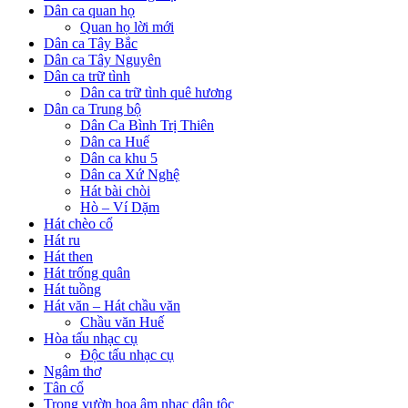
Dân ca quan họ
Quan họ lời mới
Dân ca Tây Bắc
Dân ca Tây Nguyên
Dân ca trữ tình
Dân ca trữ tình quê hương
Dân ca Trung bộ
Dân Ca Bình Trị Thiên
Dân ca Huế
Dân ca khu 5
Dân ca Xứ Nghệ
Hát bài chòi
Hò – Ví Dặm
Hát chèo cổ
Hát ru
Hát then
Hát trống quân
Hát tuồng
Hát văn – Hát chầu văn
Chầu văn Huế
Hòa tấu nhạc cụ
Độc tấu nhạc cụ
Ngâm thơ
Tân cổ
Trong vườn hoa âm nhạc dân tộc