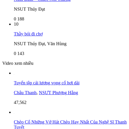
NSUT Thúy Đạt
0
188
10
Thầy bói đi chợ
NSUT Thúy Đạt, Văn Hùng
0
143
Video xem nhiều
Tuyển tập cải lương vọng cổ hơi dài
Châu Thanh
,
NSƯT Phượng Hằng
47,562
Chèo Cổ Những Vở Hát Chèo Hay Nhất Của Nghệ Sĩ Thanh
Tuyết