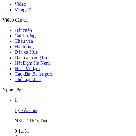
Video
Vọng cổ
Video dân ca
Hát chèo
Cải Lương
Chầu văn
Hát tuồng
Dân ca Huế
Dân ca Trung bộ
Hát Dặm Hà Nam
Hò – Ví dặm
Các dân tộc ít người
Thể loại khác
Nghe tiếp
1
Lý kéo chài
NSUT Thúy Đạt
0
1,151