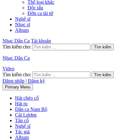
Thể loại khác
Độc tấu
Đờn ca tài tử
Nghệ sĩ
Nhạc sĩ
Album
Nhạc Dân Ca
Tài khoản
Tìm kiếm cho:
Nhạc Dân Ca
Video
Tìm kiếm cho:
Đăng nhập
|
Đăng ký
Primary Menu
Hát chèo cổ
Hát ru
Dân ca Nam Bộ
Cải Lương
Tân cổ
Nghệ sĩ
Tác giả
Album