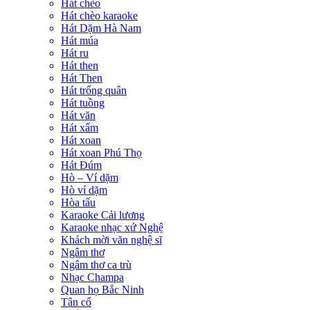
Hát chèo
Hát chèo karaoke
Hát Dặm Hà Nam
Hát múa
Hát ru
Hát then
Hát Then
Hát trống quân
Hát tuồng
Hát văn
Hát xẩm
Hát xoan
Hát xoan Phú Thọ
Hát Đúm
Hò – Ví dặm
Hò ví dặm
Hòa tấu
Karaoke Cải lương
Karaoke nhạc xứ Nghệ
Khách mời văn nghệ sĩ
Ngâm thơ
Ngâm thơ ca trù
Nhạc Champa
Quan họ Bắc Ninh
Tân cổ