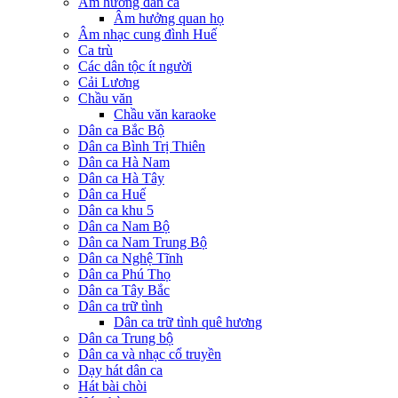
Âm hưởng dân ca
Âm hưởng quan họ
Âm nhạc cung đình Huế
Ca trù
Các dân tộc ít người
Cải Lương
Chầu văn
Chầu văn karaoke
Dân ca Bắc Bộ
Dân ca Bình Trị Thiên
Dân ca Hà Nam
Dân ca Hà Tây
Dân ca Huế
Dân ca khu 5
Dân ca Nam Bộ
Dân ca Nam Trung Bộ
Dân ca Nghệ Tĩnh
Dân ca Phú Thọ
Dân ca Tây Bắc
Dân ca trữ tình
Dân ca trữ tình quê hương
Dân ca Trung bộ
Dân ca và nhạc cổ truyền
Dạy hát dân ca
Hát bài chòi