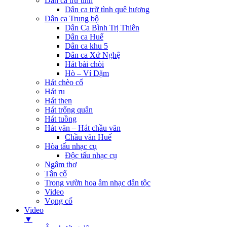
Dân ca trữ tình
Dân ca trữ tình quê hương
Dân ca Trung bộ
Dân Ca Bình Trị Thiên
Dân ca Huế
Dân ca khu 5
Dân ca Xứ Nghệ
Hát bài chòi
Hò – Ví Dặm
Hát chèo cổ
Hát ru
Hát then
Hát trống quân
Hát tuồng
Hát văn – Hát chầu văn
Chầu văn Huế
Hòa tấu nhạc cụ
Độc tấu nhạc cụ
Ngâm thơ
Tân cổ
Trong vườn hoa âm nhạc dân tộc
Video
Vọng cổ
Video
▼