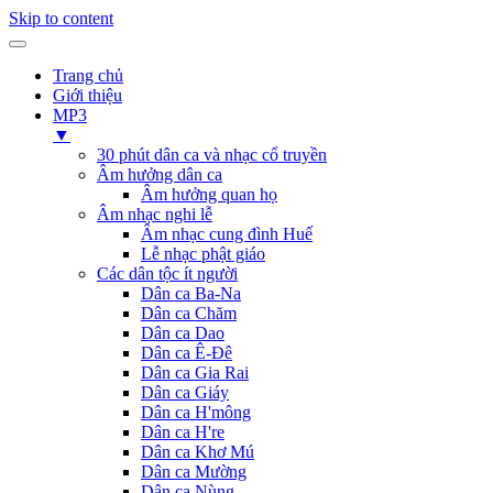
Skip to content
Trang chủ
Giới thiệu
MP3
▼
30 phút dân ca và nhạc cổ truyền
Âm hưởng dân ca
Âm hưởng quan họ
Âm nhạc nghi lễ
Âm nhạc cung đình Huế
Lễ nhạc phật giáo
Các dân tộc ít người
Dân ca Ba-Na
Dân ca Chăm
Dân ca Dao
Dân ca Ê-Đê
Dân ca Gia Rai
Dân ca Giáy
Dân ca H'mông
Dân ca H're
Dân ca Khơ Mú
Dân ca Mường
Dân ca Nùng