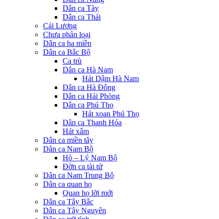
Dân ca Tày
Dân ca Thái
Cải Lương
Chưa phân loại
Dân ca ba miền
Dân ca Bắc Bộ
Ca trù
Dân ca Hà Nam
Hát Dậm Hà Nam
Dân ca Hà Đông
Dân ca Hải Phòng
Dân ca Phú Thọ
Hát xoan Phú Thọ
Dân ca Thanh Hóa
Hát xẩm
Dân ca miền tây
Dân ca Nam Bộ
Hò – Lý Nam Bộ
Đờn ca tài tử
Dân ca Nam Trung Bộ
Dân ca quan họ
Quan họ lời mới
Dân ca Tây Bắc
Dân ca Tây Nguyên