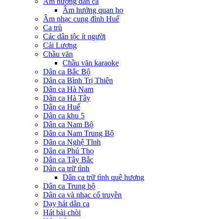
Âm hưởng dân ca
Âm hưởng quan họ
Âm nhạc cung đình Huế
Ca trù
Các dân tộc ít người
Cải Lương
Chầu văn
Chầu văn karaoke
Dân ca Bắc Bộ
Dân ca Bình Trị Thiên
Dân ca Hà Nam
Dân ca Hà Tây
Dân ca Huế
Dân ca khu 5
Dân ca Nam Bộ
Dân ca Nam Trung Bộ
Dân ca Nghệ Tĩnh
Dân ca Phú Thọ
Dân ca Tây Bắc
Dân ca trữ tình
Dân ca trữ tình quê hương
Dân ca Trung bộ
Dân ca và nhạc cổ truyền
Dạy hát dân ca
Hát bài chòi