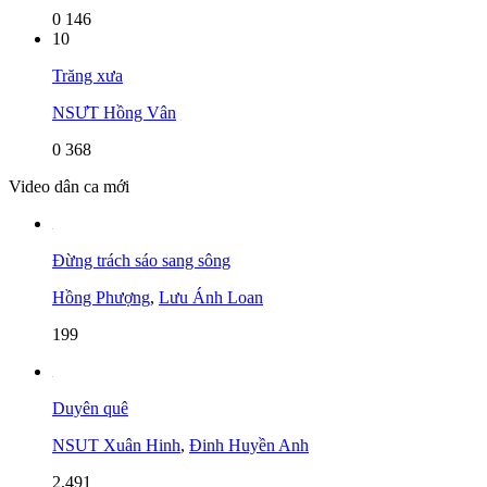
0
146
10
Trăng xưa
NSƯT Hồng Vân
0
368
Video dân ca mới
Đừng trách sáo sang sông
Hồng Phượng
,
Lưu Ánh Loan
199
Duyên quê
NSUT Xuân Hinh
,
Đinh Huyền Anh
2,491