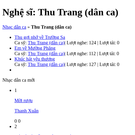
Nghệ sĩ:
Thu Trang (dân ca)
Nhạc dân ca
»
Thu Trang (dân ca)
Thu gợi nhớ về Trường Sa
Ca sỹ:
Thu Trang (dân ca)
|
Lượt nghe: 124 | Lượt tải: 0
Em về Mường Phăng
Ca sỹ:
Thu Trang (dân ca)
|
Lượt nghe: 112 | Lượt tải: 0
Khúc hát yêu thương
Ca sỹ:
Thu Trang (dân ca)
|
Lượt nghe: 127 | Lượt tải: 0
Nhạc dân ca mới
1
Mời rượu
Thanh Xuân
0
0
2