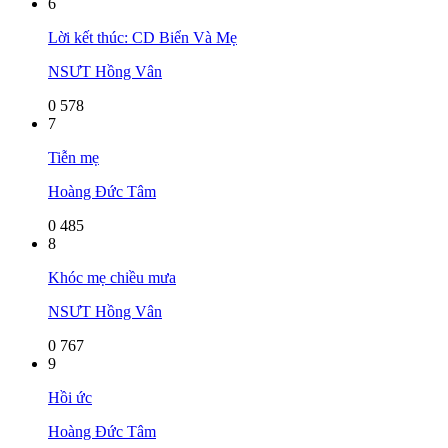
6
Lời kết thúc: CD Biển Và Mẹ
NSƯT Hồng Vân
0
578
7
Tiễn mẹ
Hoàng Đức Tâm
0
485
8
Khóc mẹ chiều mưa
NSƯT Hồng Vân
0
767
9
Hồi ức
Hoàng Đức Tâm