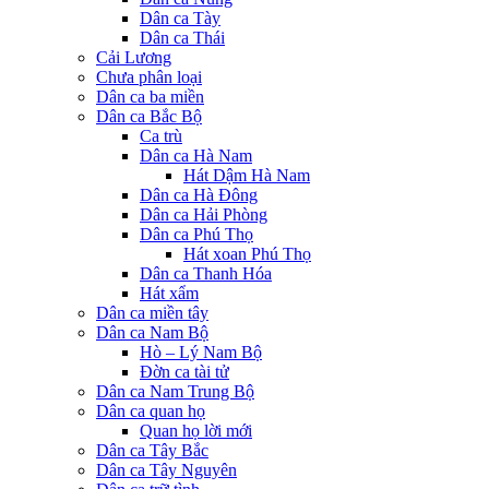
Dân ca Tày
Dân ca Thái
Cải Lương
Chưa phân loại
Dân ca ba miền
Dân ca Bắc Bộ
Ca trù
Dân ca Hà Nam
Hát Dậm Hà Nam
Dân ca Hà Đông
Dân ca Hải Phòng
Dân ca Phú Thọ
Hát xoan Phú Thọ
Dân ca Thanh Hóa
Hát xẩm
Dân ca miền tây
Dân ca Nam Bộ
Hò – Lý Nam Bộ
Đờn ca tài tử
Dân ca Nam Trung Bộ
Dân ca quan họ
Quan họ lời mới
Dân ca Tây Bắc
Dân ca Tây Nguyên