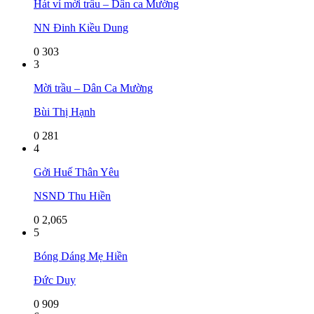
Hát ví mời trầu – Dân ca Mường
NN Đinh Kiều Dung
0
303
3
Mời trầu – Dân Ca Mường
Bùi Thị Hạnh
0
281
4
Gởi Huế Thân Yêu
NSND Thu Hiền
0
2,065
5
Bóng Dáng Mẹ Hiền
Đức Duy
0
909