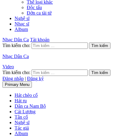
Thể loại khác
Độc tấu
Đờn ca tài tử
Nghệ sĩ
Nhạc sĩ
Album
Nhạc Dân Ca
Tài khoản
Tìm kiếm cho:
Nhạc Dân Ca
Video
Tìm kiếm cho:
Đăng nhập
|
Đăng ký
Primary Menu
Hát chèo cổ
Hát ru
Dân ca Nam Bộ
Cải Lương
Tân cổ
Nghệ sĩ
Tác giả
Album