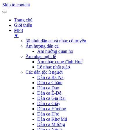
Skip to content
Trang chủ
Giới thiệu
MP3
▼
30 phút dân ca và nhạc cổ truyền
Âm hưởng dân ca
Âm hưởng quan họ
Âm nhạc nghi lễ
Âm nhạc cung đình Huế
Lễ nhạc phật giáo
Các dân tộc ít người
Dân ca Ba-Na
Dân ca Chăm
Dân ca Dao
Dân ca Ê-Đê
Dân ca Gia Rai
Dân ca Giáy
Dân ca H'mông
Dân ca H're
Dân ca Khơ Mú
Dân ca Mường
Dân ca Nùng