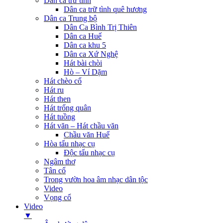
Dân ca trữ tình
Dân ca trữ tình quê hương
Dân ca Trung bộ
Dân Ca Bình Trị Thiên
Dân ca Huế
Dân ca khu 5
Dân ca Xứ Nghệ
Hát bài chòi
Hò – Ví Dặm
Hát chèo cổ
Hát ru
Hát then
Hát trống quân
Hát tuồng
Hát văn – Hát chầu văn
Chầu văn Huế
Hòa tấu nhạc cụ
Độc tấu nhạc cụ
Ngâm thơ
Tân cổ
Trong vườn hoa âm nhạc dân tộc
Video
Vọng cổ
Video
▼