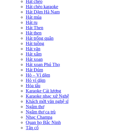
Hát chèo
Hát chèo karaoke
Hát Dặm Hà Nam
Hát múa
Hát ru
Hát Then
Hát then
Hát trống quân
Hát tuồng
Hát văn
Hát xẩm
Hát xoan
Hát xoan Phú Thọ
Hát Đúm
Hò – Ví dặm
Hò ví dặm
Hòa tấu
Karaoke Cải lương
Karaoke nhạc xứ Nghệ
Khách mời văn nghệ sĩ
Ngâm thơ
Ngâm thơ ca trù
Nhạc Champa
Quan họ Bắc Ninh
Tân cổ