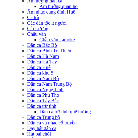
Âm hưởng dân ca
Âm hưởng quan họ
Âm nhạc cung đình Huế
Ca trù
Các dân tộc ít người
Cải Lương
Chầu văn
Chầu văn karaoke
Dân ca Bắc Bộ
Dân ca Bình Trị Thiên
Dân ca Hà Nam
Dân ca Hà Tây
Dân ca Huế
Dân ca khu 5
Dân ca Nam Bộ
Dân ca Nam Trung Bộ
Dân ca Nghệ Tĩnh
Dân ca Phú Thọ
Dân ca Tây Bắc
Dân ca trữ tình
Dân ca trữ tình quê hương
Dân ca Trung bộ
Dân ca và nhạc cổ truyền
Dạy hát dân ca
Hát bài chòi