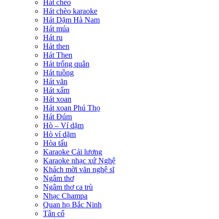
Hát chèo
Hát chèo karaoke
Hát Dặm Hà Nam
Hát múa
Hát ru
Hát then
Hát Then
Hát trống quân
Hát tuồng
Hát văn
Hát xẩm
Hát xoan
Hát xoan Phú Thọ
Hát Đúm
Hò – Ví dặm
Hò ví dặm
Hòa tấu
Karaoke Cải lương
Karaoke nhạc xứ Nghệ
Khách mời văn nghệ sĩ
Ngâm thơ
Ngâm thơ ca trù
Nhạc Champa
Quan họ Bắc Ninh
Tân cổ