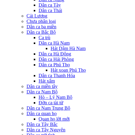
Dân ca Tày
Dân ca Thái
Cải Lương
Chưa phân loại
Dân ca ba miền
Dân ca Bắc Bộ
Ca trù
Dân ca Hà Nam
Hát Dậm Hà Nam
Dân ca Hà Đông
Dân ca Hải Phòng
Dân ca Phú Thọ
Hát xoan Phú Thọ
Dân ca Thanh Hóa
Hát xẩm
Dân ca miền tây
Dân ca Nam Bộ
Hò – Lý Nam Bộ
Đờn ca tài tử
Dân ca Nam Trung Bộ
Dân ca quan họ
Quan họ lời mới
Dân ca Tây Bắc
Dân ca Tây Nguyên