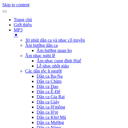
Skip to content
Trang chủ
Giới thiệu
MP3
▼
30 phút dân ca và nhạc cổ truyền
Âm hưởng dân ca
Âm hưởng quan họ
Âm nhạc nghi lễ
Âm nhạc cung đình Huế
Lễ nhạc phật giáo
Các dân tộc ít người
Dân ca Ba-Na
Dân ca Chăm
Dân ca Dao
Dân ca Ê-Đê
Dân ca Gia Rai
Dân ca Giáy
Dân ca H'mông
Dân ca H're
Dân ca Khơ Mú
Dân ca Mường
Dân ca Nùng