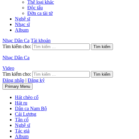
Thể loại khác
Độc tấu
Đờn ca tài tử
Nghệ sĩ
Nhạc sĩ
Album
Nhạc Dân Ca
Tài khoản
Tìm kiếm cho:
Nhạc Dân Ca
Video
Tìm kiếm cho:
Đăng nhập
|
Đăng ký
Primary Menu
Hát chèo cổ
Hát ru
Dân ca Nam Bộ
Cải Lương
Tân cổ
Nghệ sĩ
Tác giả
Album