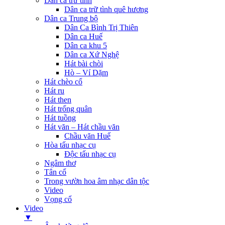
Dân ca trữ tình
Dân ca trữ tình quê hương
Dân ca Trung bộ
Dân Ca Bình Trị Thiên
Dân ca Huế
Dân ca khu 5
Dân ca Xứ Nghệ
Hát bài chòi
Hò – Ví Dặm
Hát chèo cổ
Hát ru
Hát then
Hát trống quân
Hát tuồng
Hát văn – Hát chầu văn
Chầu văn Huế
Hòa tấu nhạc cụ
Độc tấu nhạc cụ
Ngâm thơ
Tân cổ
Trong vườn hoa âm nhạc dân tộc
Video
Vọng cổ
Video
▼