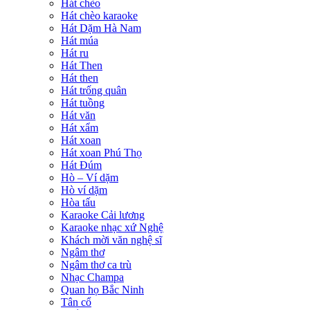
Hát chèo
Hát chèo karaoke
Hát Dặm Hà Nam
Hát múa
Hát ru
Hát Then
Hát then
Hát trống quân
Hát tuồng
Hát văn
Hát xẩm
Hát xoan
Hát xoan Phú Thọ
Hát Đúm
Hò – Ví dặm
Hò ví dặm
Hòa tấu
Karaoke Cải lương
Karaoke nhạc xứ Nghệ
Khách mời văn nghệ sĩ
Ngâm thơ
Ngâm thơ ca trù
Nhạc Champa
Quan họ Bắc Ninh
Tân cổ