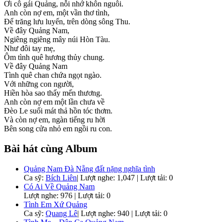
Ơi cô gái Quảng, nỗi nhớ khôn nguôi.
Anh còn nợ em, một vần thơ tình,
Để trăng lưu luyến, trên dòng sông Thu.
Về đây Quảng Nam,
Ngiêng ngiêng mây núi Hòn Tàu.
Như đôi tay mẹ,
Ôm tình quê hương thủy chung.
Về đây Quảng Nam
Tình quê chan chứa ngọt ngào.
Với những con người,
Hiền hòa sao thấy mến thương.
Anh còn nợ em một lần chưa về
Đèo Le suối mát thả hồn tóc thơm.
Và còn nợ em, ngàn tiếng ru hời
Bên song cửa nhỏ em ngồi ru con.
Bài hát cùng Album
Quảng Nam Đà Nẵng đất nặng nghĩa tình
Ca sỹ:
Bích Liên
|
Lượt nghe: 1,047 | Lượt tải: 0
Có Ai Về Quảng Nam
Lượt nghe: 976 | Lượt tải: 0
Tình Em Xứ Quảng
Ca sỹ:
Quang Lê
|
Lượt nghe: 940 | Lượt tải: 0