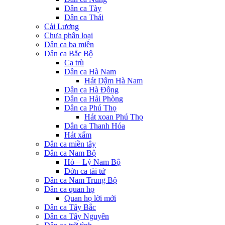
Dân ca Tày
Dân ca Thái
Cải Lương
Chưa phân loại
Dân ca ba miền
Dân ca Bắc Bộ
Ca trù
Dân ca Hà Nam
Hát Dậm Hà Nam
Dân ca Hà Đông
Dân ca Hải Phòng
Dân ca Phú Thọ
Hát xoan Phú Thọ
Dân ca Thanh Hóa
Hát xẩm
Dân ca miền tây
Dân ca Nam Bộ
Hò – Lý Nam Bộ
Đờn ca tài tử
Dân ca Nam Trung Bộ
Dân ca quan họ
Quan họ lời mới
Dân ca Tây Bắc
Dân ca Tây Nguyên