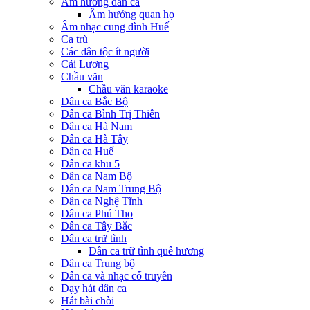
Âm hưởng dân ca
Âm hưởng quan họ
Âm nhạc cung đình Huế
Ca trù
Các dân tộc ít người
Cải Lương
Chầu văn
Chầu văn karaoke
Dân ca Bắc Bộ
Dân ca Bình Trị Thiên
Dân ca Hà Nam
Dân ca Hà Tây
Dân ca Huế
Dân ca khu 5
Dân ca Nam Bộ
Dân ca Nam Trung Bộ
Dân ca Nghệ Tĩnh
Dân ca Phú Thọ
Dân ca Tây Bắc
Dân ca trữ tình
Dân ca trữ tình quê hương
Dân ca Trung bộ
Dân ca và nhạc cổ truyền
Dạy hát dân ca
Hát bài chòi