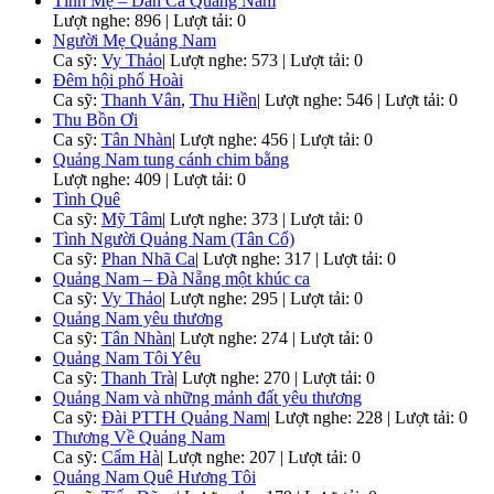
Tình Mẹ – Dân Ca Quảng Nam
Lượt nghe: 896 | Lượt tải: 0
Người Mẹ Quảng Nam
Ca sỹ:
Vy Thảo
|
Lượt nghe: 573 | Lượt tải: 0
Đêm hội phố Hoài
Ca sỹ:
Thanh Vân
,
Thu Hiền
|
Lượt nghe: 546 | Lượt tải: 0
Thu Bồn Ơi
Ca sỹ:
Tân Nhàn
|
Lượt nghe: 456 | Lượt tải: 0
Quảng Nam tung cánh chim bằng
Lượt nghe: 409 | Lượt tải: 0
Tình Quê
Ca sỹ:
Mỹ Tâm
|
Lượt nghe: 373 | Lượt tải: 0
Tình Người Quảng Nam (Tân Cổ)
Ca sỹ:
Phan Nhã Ca
|
Lượt nghe: 317 | Lượt tải: 0
Quảng Nam – Đà Nẵng một khúc ca
Ca sỹ:
Vy Thảo
|
Lượt nghe: 295 | Lượt tải: 0
Quảng Nam yêu thương
Ca sỹ:
Tân Nhàn
|
Lượt nghe: 274 | Lượt tải: 0
Quảng Nam Tôi Yêu
Ca sỹ:
Thanh Trà
|
Lượt nghe: 270 | Lượt tải: 0
Quảng Nam và những mảnh đất yêu thương
Ca sỹ:
Đài PTTH Quảng Nam
|
Lượt nghe: 228 | Lượt tải: 0
Thương Về Quảng Nam
Ca sỹ:
Cẩm Hà
|
Lượt nghe: 207 | Lượt tải: 0
Quảng Nam Quê Hương Tôi