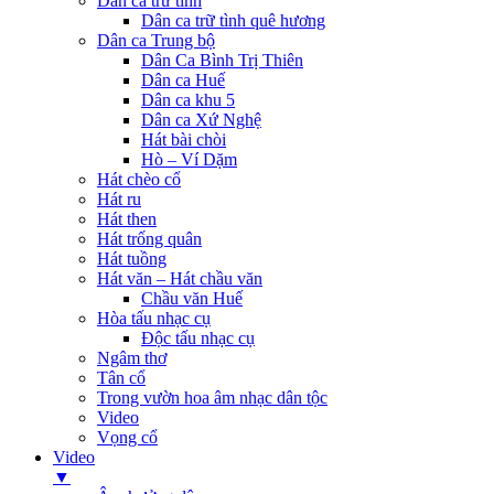
Dân ca trữ tình
Dân ca trữ tình quê hương
Dân ca Trung bộ
Dân Ca Bình Trị Thiên
Dân ca Huế
Dân ca khu 5
Dân ca Xứ Nghệ
Hát bài chòi
Hò – Ví Dặm
Hát chèo cổ
Hát ru
Hát then
Hát trống quân
Hát tuồng
Hát văn – Hát chầu văn
Chầu văn Huế
Hòa tấu nhạc cụ
Độc tấu nhạc cụ
Ngâm thơ
Tân cổ
Trong vườn hoa âm nhạc dân tộc
Video
Vọng cổ
Video
▼