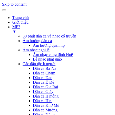
Skip to content
Trang chủ
Giới thiệu
MP3
▼
30 phút dân ca và nhạc cổ truyền
Âm hưởng dân ca
Âm hưởng quan họ
Âm nhạc nghi lễ
Âm nhạc cung đình Huế
Lễ nhạc phật giáo
Các dân tộc ít người
Dân ca Ba-Na
Dân ca Chăm
Dân ca Dao
Dân ca Ê-Đê
Dân ca Gia Rai
Dân ca Giáy
Dân ca H'mông
Dân ca H're
Dân ca Khơ Mú
Dân ca Mường
Dân ca Nùng