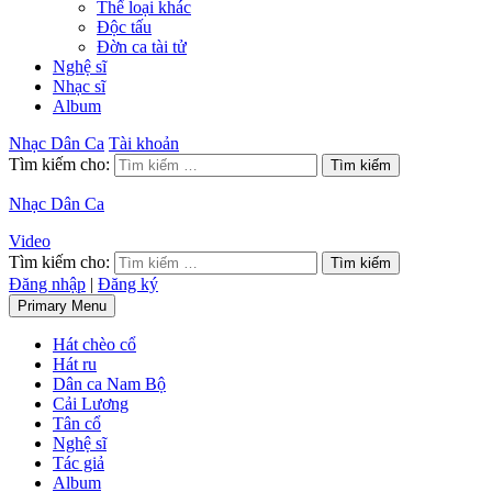
Thể loại khác
Độc tấu
Đờn ca tài tử
Nghệ sĩ
Nhạc sĩ
Album
Nhạc Dân Ca
Tài khoản
Tìm kiếm cho:
Nhạc Dân Ca
Video
Tìm kiếm cho:
Đăng nhập
|
Đăng ký
Primary Menu
Hát chèo cổ
Hát ru
Dân ca Nam Bộ
Cải Lương
Tân cổ
Nghệ sĩ
Tác giả
Album