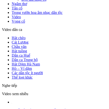
Ngâm thơ
Tân cổ
Trong vườn hoa âm nhạc dân tộc
Video
Vọng cổ
Video dân ca
Hát chèo
Cải Lương
Chầu văn
Hát tuồng
Dân ca Huế
Dân ca Trung bộ
Hát Dặm Hà Nam
Hò – Ví dặm
Các dân tộc ít người
Thể loại khác
Nghe tiếp
Video xem nhiều