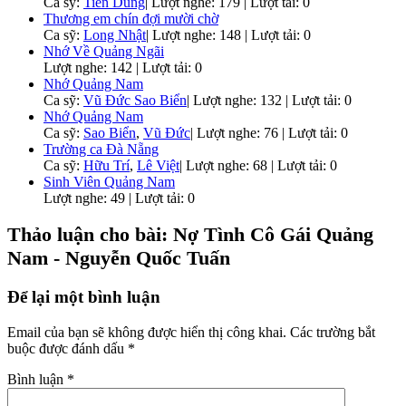
Ca sỹ:
Tiến Dũng
|
Lượt nghe: 179 | Lượt tải: 0
Thương em chín đợi mười chờ
Ca sỹ:
Long Nhật
|
Lượt nghe: 148 | Lượt tải: 0
Nhớ Về Quảng Ngãi
Lượt nghe: 142 | Lượt tải: 0
Nhớ Quảng Nam
Ca sỹ:
Vũ Đức Sao Biển
|
Lượt nghe: 132 | Lượt tải: 0
Nhớ Quảng Nam
Ca sỹ:
Sao Biển
,
Vũ Đức
|
Lượt nghe: 76 | Lượt tải: 0
Trường ca Đà Nẵng
Ca sỹ:
Hữu Trí
,
Lê Việt
|
Lượt nghe: 68 | Lượt tải: 0
Sinh Viên Quảng Nam
Lượt nghe: 49 | Lượt tải: 0
Thảo luận cho bài: Nợ Tình Cô Gái Quảng
Nam - Nguyễn Quốc Tuấn
Để lại một bình luận
Email của bạn sẽ không được hiển thị công khai.
Các trường bắt
buộc được đánh dấu
*
Bình luận
*