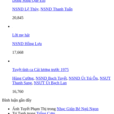
Dòng Sông Quê Em
NSND Lệ Thủy
,
NSND Thanh Tuấn
20,845
Lời mẹ hát
NSND Hồng Lựu
17,668
Tuyệt tình ca Cải lương trước 1975
Hùng Cường
,
NSND Bạch Tuyết
,
NSND Út Trà Ôn
,
NSƯT
Thanh Sang
,
NSƯT Út Bạch Lan
16,760
Bình luận gần đây
Ánh Tuyết Phạm Thị
trong
Nhạc Giúp Bé Ngủ Ngon
Tri Tanh
trong
Trống Cơm