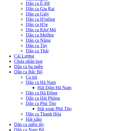
Dân ca Ê-Đê
Dân ca Gia Rai
Dân ca Giáy
Dân ca H'mông
Dân ca H're
Dân ca Khơ Mú
Dân ca Mường
Dân ca Nùng
Dân ca Tày
Dân ca Thái
Cải Lương
Chưa phân loại
Dân ca ba miền
Dân ca Bắc Bộ
Ca trù
Dân ca Hà Nam
Hát Dậm Hà Nam
Dân ca Hà Đông
Dân ca Hải Phòng
Dân ca Phú Thọ
Hát xoan Phú Thọ
Dân ca Thanh Hóa
Hát xẩm
Dân ca miền tây
Dân ca Nam Bộ