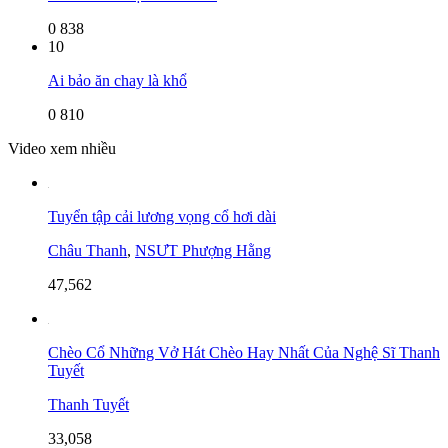
0
838
10
Ai bảo ăn chay là khổ
0
810
Video xem nhiều
Tuyển tập cải lương vọng cổ hơi dài
Châu Thanh
,
NSƯT Phượng Hằng
47,562
Chèo Cổ Những Vở Hát Chèo Hay Nhất Của Nghệ Sĩ Thanh
Tuyết
Thanh Tuyết
33,058