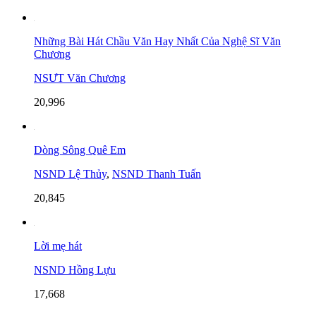
Những Bài Hát Chầu Văn Hay Nhất Của Nghệ Sĩ Văn
Chương
NSƯT Văn Chương
20,996
Dòng Sông Quê Em
NSND Lệ Thủy
,
NSND Thanh Tuấn
20,845
Lời mẹ hát
NSND Hồng Lựu
17,668