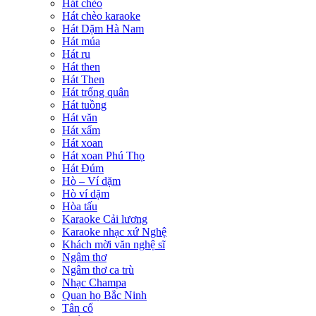
Hát chèo
Hát chèo karaoke
Hát Dặm Hà Nam
Hát múa
Hát ru
Hát then
Hát Then
Hát trống quân
Hát tuồng
Hát văn
Hát xẩm
Hát xoan
Hát xoan Phú Thọ
Hát Đúm
Hò – Ví dặm
Hò ví dặm
Hòa tấu
Karaoke Cải lương
Karaoke nhạc xứ Nghệ
Khách mời văn nghệ sĩ
Ngâm thơ
Ngâm thơ ca trù
Nhạc Champa
Quan họ Bắc Ninh
Tân cổ