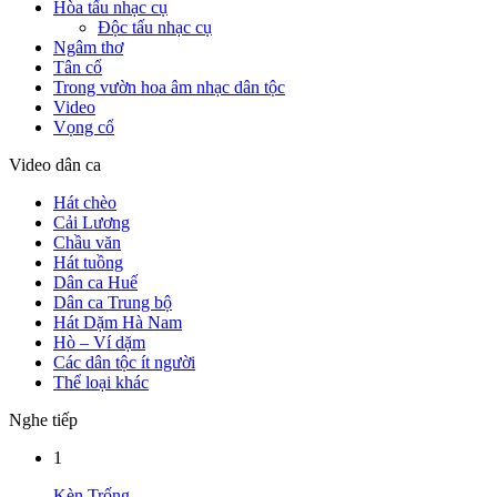
Hòa tấu nhạc cụ
Độc tấu nhạc cụ
Ngâm thơ
Tân cổ
Trong vườn hoa âm nhạc dân tộc
Video
Vọng cổ
Video dân ca
Hát chèo
Cải Lương
Chầu văn
Hát tuồng
Dân ca Huế
Dân ca Trung bộ
Hát Dặm Hà Nam
Hò – Ví dặm
Các dân tộc ít người
Thể loại khác
Nghe tiếp
1
Kèn Trống