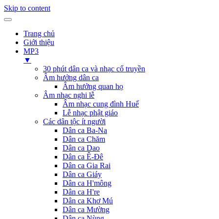
Skip to content
Trang chủ
Giới thiệu
MP3
▼
30 phút dân ca và nhạc cổ truyền
Âm hưởng dân ca
Âm hưởng quan họ
Âm nhạc nghi lễ
Âm nhạc cung đình Huế
Lễ nhạc phật giáo
Các dân tộc ít người
Dân ca Ba-Na
Dân ca Chăm
Dân ca Dao
Dân ca Ê-Đê
Dân ca Gia Rai
Dân ca Giáy
Dân ca H'mông
Dân ca H're
Dân ca Khơ Mú
Dân ca Mường
Dân ca Nùng