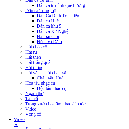
Dân ca trữ tình
Dân ca trữ tình quê hương
Dân ca Trung bộ
Dân Ca Bình Trị Thiên
Dân ca Huế
Dân ca khu 5
Dân ca Xứ Nghệ
Hát bài chòi
Hò – Ví Dặm
Hát chèo cổ
Hát ru
Hát then
Hát trống quân
Hát tuồng
Hát văn – Hát chầu văn
Chầu văn Huế
Hòa tấu nhạc cụ
Độc tấu nhạc cụ
Ngâm thơ
Tân cổ
Trong vườn hoa âm nhạc dân tộc
Video
Vọng cổ
Video
▼