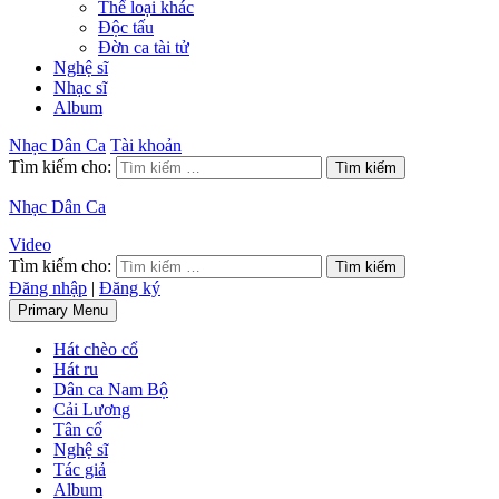
Thể loại khác
Độc tấu
Đờn ca tài tử
Nghệ sĩ
Nhạc sĩ
Album
Nhạc Dân Ca
Tài khoản
Tìm kiếm cho:
Nhạc Dân Ca
Video
Tìm kiếm cho:
Đăng nhập
|
Đăng ký
Primary Menu
Hát chèo cổ
Hát ru
Dân ca Nam Bộ
Cải Lương
Tân cổ
Nghệ sĩ
Tác giả
Album