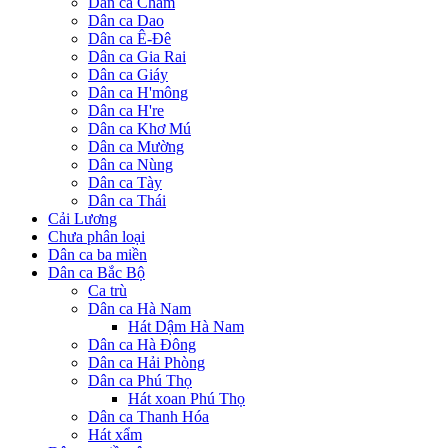
Dân ca Chăm
Dân ca Dao
Dân ca Ê-Đê
Dân ca Gia Rai
Dân ca Giáy
Dân ca H'mông
Dân ca H're
Dân ca Khơ Mú
Dân ca Mường
Dân ca Nùng
Dân ca Tày
Dân ca Thái
Cải Lương
Chưa phân loại
Dân ca ba miền
Dân ca Bắc Bộ
Ca trù
Dân ca Hà Nam
Hát Dậm Hà Nam
Dân ca Hà Đông
Dân ca Hải Phòng
Dân ca Phú Thọ
Hát xoan Phú Thọ
Dân ca Thanh Hóa
Hát xẩm