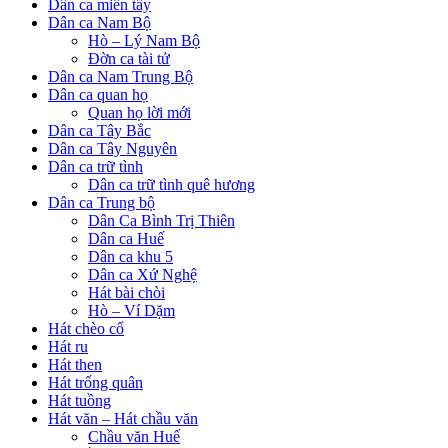
Dân ca miền tây
Dân ca Nam Bộ
Hò – Lý Nam Bộ
Đờn ca tài tử
Dân ca Nam Trung Bộ
Dân ca quan họ
Quan họ lời mới
Dân ca Tây Bắc
Dân ca Tây Nguyên
Dân ca trữ tình
Dân ca trữ tình quê hương
Dân ca Trung bộ
Dân Ca Bình Trị Thiên
Dân ca Huế
Dân ca khu 5
Dân ca Xứ Nghệ
Hát bài chòi
Hò – Ví Dặm
Hát chèo cổ
Hát ru
Hát then
Hát trống quân
Hát tuồng
Hát văn – Hát chầu văn
Chầu văn Huế