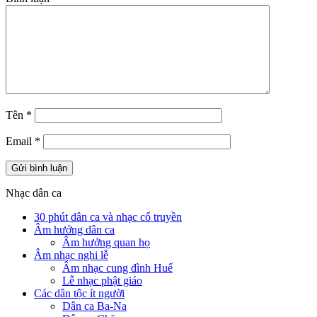
Tên
*
Email
*
Nhạc dân ca
30 phút dân ca và nhạc cổ truyền
Âm hưởng dân ca
Âm hưởng quan họ
Âm nhạc nghi lễ
Âm nhạc cung đình Huế
Lễ nhạc phật giáo
Các dân tộc ít người
Dân ca Ba-Na