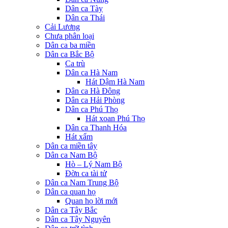
Dân ca Tày
Dân ca Thái
Cải Lương
Chưa phân loại
Dân ca ba miền
Dân ca Bắc Bộ
Ca trù
Dân ca Hà Nam
Hát Dậm Hà Nam
Dân ca Hà Đông
Dân ca Hải Phòng
Dân ca Phú Thọ
Hát xoan Phú Thọ
Dân ca Thanh Hóa
Hát xẩm
Dân ca miền tây
Dân ca Nam Bộ
Hò – Lý Nam Bộ
Đờn ca tài tử
Dân ca Nam Trung Bộ
Dân ca quan họ
Quan họ lời mới
Dân ca Tây Bắc
Dân ca Tây Nguyên