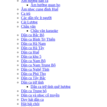
Âm hưởng dân ca
Âm hưởng quan họ
Âm nhạc cung đình Huế
Ca trù
Các dân tộc ít người
Cải Lương
Chầu văn
Chầu văn karaoke
Dân ca Bắc Bộ
Dân ca Bình Trị Thiên
Dân ca Hà Nam
Dân ca Hà Tây
Dân ca Huế
Dân ca khu 5
Dân ca Nam Bộ
Dân ca Nam Trung Bộ
Dân ca Nghệ Tĩnh
Dân ca Phú Thọ
Dân ca Tây Bắc
Dân ca trữ tình
Dân ca trữ tình quê hương
Dân ca Trung bộ
Dân ca và nhạc cổ truyền
Dạy hát dân ca
Hát bài chòi