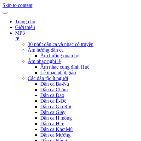
Skip to content
Trang chủ
Giới thiệu
MP3
▼
30 phút dân ca và nhạc cổ truyền
Âm hưởng dân ca
Âm hưởng quan họ
Âm nhạc nghi lễ
Âm nhạc cung đình Huế
Lễ nhạc phật giáo
Các dân tộc ít người
Dân ca Ba-Na
Dân ca Chăm
Dân ca Dao
Dân ca Ê-Đê
Dân ca Gia Rai
Dân ca Giáy
Dân ca H'mông
Dân ca H're
Dân ca Khơ Mú
Dân ca Mường
Dân ca Nùng