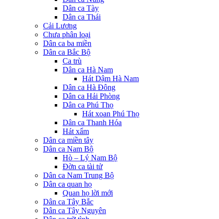
Dân ca Tày
Dân ca Thái
Cải Lương
Chưa phân loại
Dân ca ba miền
Dân ca Bắc Bộ
Ca trù
Dân ca Hà Nam
Hát Dậm Hà Nam
Dân ca Hà Đông
Dân ca Hải Phòng
Dân ca Phú Thọ
Hát xoan Phú Thọ
Dân ca Thanh Hóa
Hát xẩm
Dân ca miền tây
Dân ca Nam Bộ
Hò – Lý Nam Bộ
Đờn ca tài tử
Dân ca Nam Trung Bộ
Dân ca quan họ
Quan họ lời mới
Dân ca Tây Bắc
Dân ca Tây Nguyên