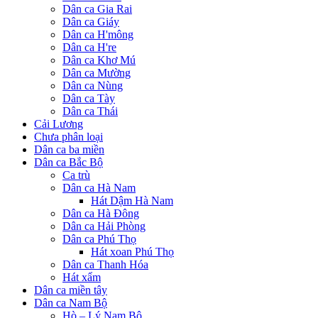
Dân ca Gia Rai
Dân ca Giáy
Dân ca H'mông
Dân ca H're
Dân ca Khơ Mú
Dân ca Mường
Dân ca Nùng
Dân ca Tày
Dân ca Thái
Cải Lương
Chưa phân loại
Dân ca ba miền
Dân ca Bắc Bộ
Ca trù
Dân ca Hà Nam
Hát Dậm Hà Nam
Dân ca Hà Đông
Dân ca Hải Phòng
Dân ca Phú Thọ
Hát xoan Phú Thọ
Dân ca Thanh Hóa
Hát xẩm
Dân ca miền tây
Dân ca Nam Bộ
Hò – Lý Nam Bộ