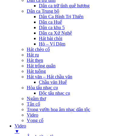
Dân ca trữ tình
Dân ca trữ tình quê hương
Dân ca Trung bộ
Dân Ca Bình Trị Thiên
Dân ca Huế
Dân ca khu 5
Dân ca Xứ Nghệ
Hát bài chòi
Hò – Ví Dặm
Hát chèo cổ
Hát ru
Hát then
Hát trống quân
Hát tuồng
Hát văn – Hát chầu văn
Chầu văn Huế
Hòa tấu nhạc cụ
Độc tấu nhạc cụ
Ngâm thơ
Tân cổ
Trong vườn hoa âm nhạc dân tộc
Video
Vọng cổ
Video
▼