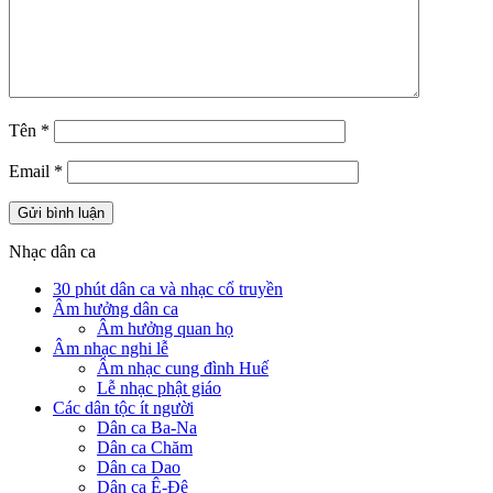
Tên
*
Email
*
Nhạc dân ca
30 phút dân ca và nhạc cổ truyền
Âm hưởng dân ca
Âm hưởng quan họ
Âm nhạc nghi lễ
Âm nhạc cung đình Huế
Lễ nhạc phật giáo
Các dân tộc ít người
Dân ca Ba-Na
Dân ca Chăm
Dân ca Dao
Dân ca Ê-Đê