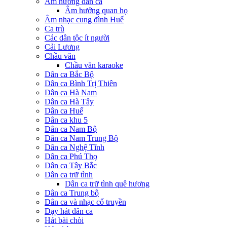
Âm hưởng dân ca
Âm hưởng quan họ
Âm nhạc cung đình Huế
Ca trù
Các dân tộc ít người
Cải Lương
Chầu văn
Chầu văn karaoke
Dân ca Bắc Bộ
Dân ca Bình Trị Thiên
Dân ca Hà Nam
Dân ca Hà Tây
Dân ca Huế
Dân ca khu 5
Dân ca Nam Bộ
Dân ca Nam Trung Bộ
Dân ca Nghệ Tĩnh
Dân ca Phú Thọ
Dân ca Tây Bắc
Dân ca trữ tình
Dân ca trữ tình quê hương
Dân ca Trung bộ
Dân ca và nhạc cổ truyền
Dạy hát dân ca
Hát bài chòi