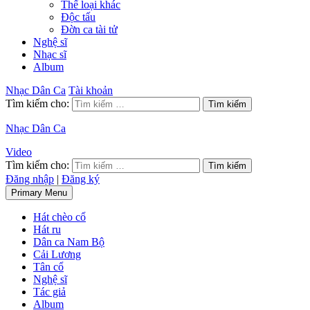
Thể loại khác
Độc tấu
Đờn ca tài tử
Nghệ sĩ
Nhạc sĩ
Album
Nhạc Dân Ca
Tài khoản
Tìm kiếm cho:
Nhạc Dân Ca
Video
Tìm kiếm cho:
Đăng nhập
|
Đăng ký
Primary Menu
Hát chèo cổ
Hát ru
Dân ca Nam Bộ
Cải Lương
Tân cổ
Nghệ sĩ
Tác giả
Album