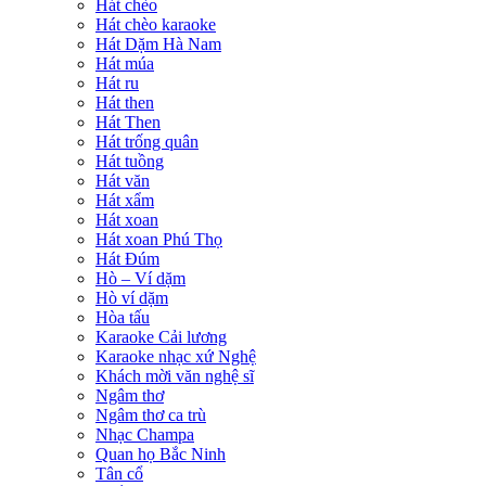
Hát chèo
Hát chèo karaoke
Hát Dặm Hà Nam
Hát múa
Hát ru
Hát then
Hát Then
Hát trống quân
Hát tuồng
Hát văn
Hát xẩm
Hát xoan
Hát xoan Phú Thọ
Hát Đúm
Hò – Ví dặm
Hò ví dặm
Hòa tấu
Karaoke Cải lương
Karaoke nhạc xứ Nghệ
Khách mời văn nghệ sĩ
Ngâm thơ
Ngâm thơ ca trù
Nhạc Champa
Quan họ Bắc Ninh
Tân cổ