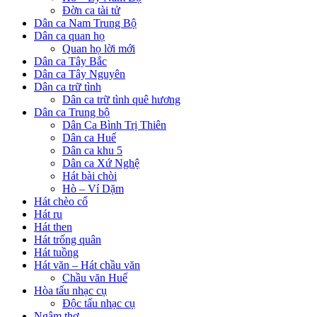
Đờn ca tài tử
Dân ca Nam Trung Bộ
Dân ca quan họ
Quan họ lời mới
Dân ca Tây Bắc
Dân ca Tây Nguyên
Dân ca trữ tình
Dân ca trữ tình quê hương
Dân ca Trung bộ
Dân Ca Bình Trị Thiên
Dân ca Huế
Dân ca khu 5
Dân ca Xứ Nghệ
Hát bài chòi
Hò – Ví Dặm
Hát chèo cổ
Hát ru
Hát then
Hát trống quân
Hát tuồng
Hát văn – Hát chầu văn
Chầu văn Huế
Hòa tấu nhạc cụ
Độc tấu nhạc cụ
Ngâm thơ