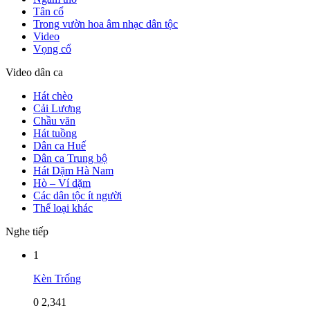
Tân cổ
Trong vườn hoa âm nhạc dân tộc
Video
Vọng cổ
Video dân ca
Hát chèo
Cải Lương
Chầu văn
Hát tuồng
Dân ca Huế
Dân ca Trung bộ
Hát Dặm Hà Nam
Hò – Ví dặm
Các dân tộc ít người
Thể loại khác
Nghe tiếp
1
Kèn Trống
0
2,341