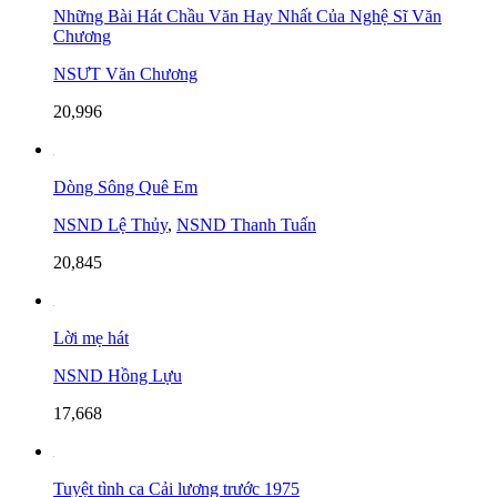
Những Bài Hát Chầu Văn Hay Nhất Của Nghệ Sĩ Văn
Chương
NSƯT Văn Chương
20,996
Dòng Sông Quê Em
NSND Lệ Thủy
,
NSND Thanh Tuấn
20,845
Lời mẹ hát
NSND Hồng Lựu
17,668
Tuyệt tình ca Cải lương trước 1975