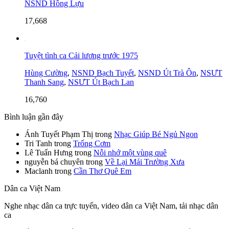
NSND Hồng Lựu
17,668
Tuyệt tình ca Cải lương trước 1975
Hùng Cường
,
NSND Bạch Tuyết
,
NSND Út Trà Ôn
,
NSƯT
Thanh Sang
,
NSƯT Út Bạch Lan
16,760
Bình luận gần đây
Ánh Tuyết Phạm Thị
trong
Nhạc Giúp Bé Ngủ Ngon
Tri Tanh
trong
Trống Cơm
Lê Tuấn Hưng
trong
Nỗi nhớ một vùng quê
nguyễn bá chuyên
trong
Về Lại Mái Trường Xưa
Maclanh
trong
Cần Thơ Quê Em
Dân ca Việt Nam
Nghe nhạc dân ca trực tuyến, video dân ca Việt Nam, tải nhạc dân
ca