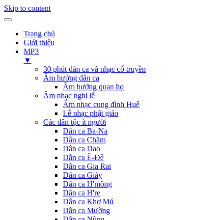
Skip to content
Trang chủ
Giới thiệu
MP3
▼
30 phút dân ca và nhạc cổ truyền
Âm hưởng dân ca
Âm hưởng quan họ
Âm nhạc nghi lễ
Âm nhạc cung đình Huế
Lễ nhạc phật giáo
Các dân tộc ít người
Dân ca Ba-Na
Dân ca Chăm
Dân ca Dao
Dân ca Ê-Đê
Dân ca Gia Rai
Dân ca Giáy
Dân ca H'mông
Dân ca H're
Dân ca Khơ Mú
Dân ca Mường
Dân ca Nùng