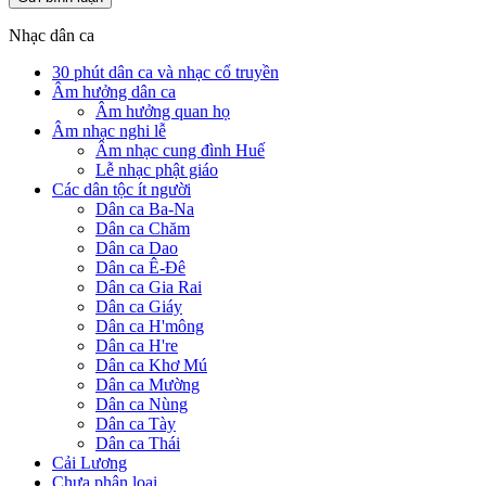
Nhạc dân ca
30 phút dân ca và nhạc cổ truyền
Âm hưởng dân ca
Âm hưởng quan họ
Âm nhạc nghi lễ
Âm nhạc cung đình Huế
Lễ nhạc phật giáo
Các dân tộc ít người
Dân ca Ba-Na
Dân ca Chăm
Dân ca Dao
Dân ca Ê-Đê
Dân ca Gia Rai
Dân ca Giáy
Dân ca H'mông
Dân ca H're
Dân ca Khơ Mú
Dân ca Mường
Dân ca Nùng
Dân ca Tày
Dân ca Thái
Cải Lương
Chưa phân loại