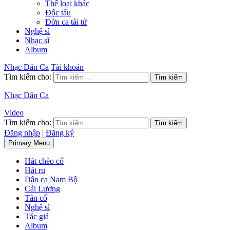
Thể loại khác
Độc tấu
Đờn ca tài tử
Nghệ sĩ
Nhạc sĩ
Album
Nhạc Dân Ca
Tài khoản
Tìm kiếm cho:
Nhạc Dân Ca
Video
Tìm kiếm cho:
Đăng nhập
|
Đăng ký
Primary Menu
Hát chèo cổ
Hát ru
Dân ca Nam Bộ
Cải Lương
Tân cổ
Nghệ sĩ
Tác giả
Album