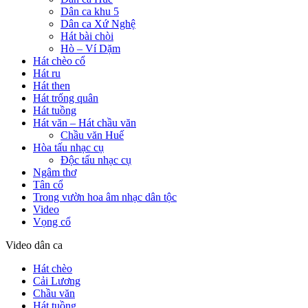
Dân ca khu 5
Dân ca Xứ Nghệ
Hát bài chòi
Hò – Ví Dặm
Hát chèo cổ
Hát ru
Hát then
Hát trống quân
Hát tuồng
Hát văn – Hát chầu văn
Chầu văn Huế
Hòa tấu nhạc cụ
Độc tấu nhạc cụ
Ngâm thơ
Tân cổ
Trong vườn hoa âm nhạc dân tộc
Video
Vọng cổ
Video dân ca
Hát chèo
Cải Lương
Chầu văn
Hát tuồng