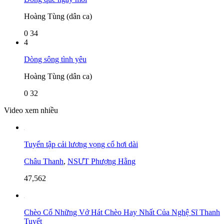
Hoàng Tùng (dân ca)
0
34
4
Dòng sông tình yêu
Hoàng Tùng (dân ca)
0
32
Video xem nhiều
Tuyển tập cải lương vọng cổ hơi dài
Châu Thanh
,
NSƯT Phượng Hằng
47,562
Chèo Cổ Những Vở Hát Chèo Hay Nhất Của Nghệ Sĩ Thanh
Tuyết