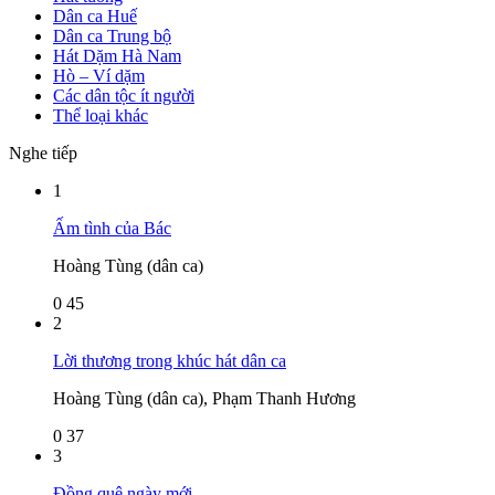
Dân ca Huế
Dân ca Trung bộ
Hát Dặm Hà Nam
Hò – Ví dặm
Các dân tộc ít người
Thể loại khác
Nghe tiếp
1
Ấm tình của Bác
Hoàng Tùng (dân ca)
0
45
2
Lời thương trong khúc hát dân ca
Hoàng Tùng (dân ca), Phạm Thanh Hương
0
37
3
Đồng quê ngày mới