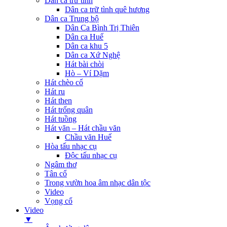
Dân ca trữ tình
Dân ca trữ tình quê hương
Dân ca Trung bộ
Dân Ca Bình Trị Thiên
Dân ca Huế
Dân ca khu 5
Dân ca Xứ Nghệ
Hát bài chòi
Hò – Ví Dặm
Hát chèo cổ
Hát ru
Hát then
Hát trống quân
Hát tuồng
Hát văn – Hát chầu văn
Chầu văn Huế
Hòa tấu nhạc cụ
Độc tấu nhạc cụ
Ngâm thơ
Tân cổ
Trong vườn hoa âm nhạc dân tộc
Video
Vọng cổ
Video
▼