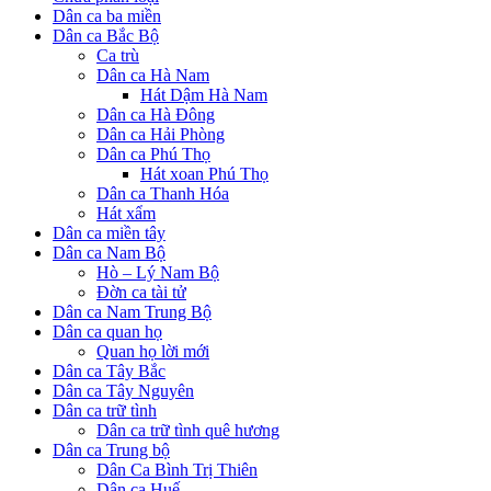
Dân ca ba miền
Dân ca Bắc Bộ
Ca trù
Dân ca Hà Nam
Hát Dậm Hà Nam
Dân ca Hà Đông
Dân ca Hải Phòng
Dân ca Phú Thọ
Hát xoan Phú Thọ
Dân ca Thanh Hóa
Hát xẩm
Dân ca miền tây
Dân ca Nam Bộ
Hò – Lý Nam Bộ
Đờn ca tài tử
Dân ca Nam Trung Bộ
Dân ca quan họ
Quan họ lời mới
Dân ca Tây Bắc
Dân ca Tây Nguyên
Dân ca trữ tình
Dân ca trữ tình quê hương
Dân ca Trung bộ
Dân Ca Bình Trị Thiên
Dân ca Huế