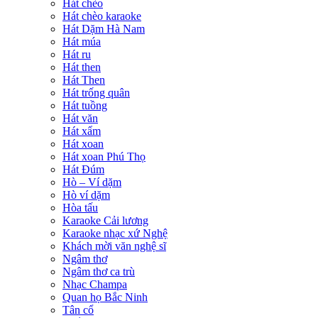
Hát chèo
Hát chèo karaoke
Hát Dặm Hà Nam
Hát múa
Hát ru
Hát then
Hát Then
Hát trống quân
Hát tuồng
Hát văn
Hát xẩm
Hát xoan
Hát xoan Phú Thọ
Hát Đúm
Hò – Ví dặm
Hò ví dặm
Hòa tấu
Karaoke Cải lương
Karaoke nhạc xứ Nghệ
Khách mời văn nghệ sĩ
Ngâm thơ
Ngâm thơ ca trù
Nhạc Champa
Quan họ Bắc Ninh
Tân cổ