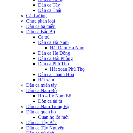
Dân ca Tày
Dân ca Thái
Cải Lương
Chưa phân loại
Dân ca ba miền
Dân ca Bắc Bộ
Ca trù
Dân ca Hà Nam
Hát Dậm Hà Nam
Dân ca Hà Đông
Dân ca Hải Phòng
Dân ca Phú Thọ
Hát xoan Phú Thọ
Dân ca Thanh Hóa
Hát xẩm
Dân ca miền tây
Dân ca Nam Bộ
Hò – Lý Nam Bộ
Đờn ca tài tử
Dân ca Nam Trung Bộ
Dân ca quan họ
Quan họ lời mới
Dân ca Tây Bắc
Dân ca Tây Nguyên