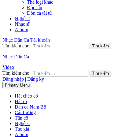
Thể loại khác
Độc tấu
Đờn ca tài tử
Nghệ sĩ
Nhạc sĩ
Album
Nhạc Dân Ca
Tài khoản
Tìm kiếm cho:
Nhạc Dân Ca
Video
Tìm kiếm cho:
Đăng nhập
|
Đăng ký
Primary Menu
Hát chèo cổ
Hát ru
Dân ca Nam Bộ
Cải Lương
Tân cổ
Nghệ sĩ
Tác giả
Album