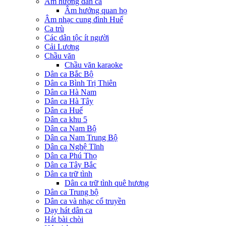
Âm hưởng dân ca
Âm hưởng quan họ
Âm nhạc cung đình Huế
Ca trù
Các dân tộc ít người
Cải Lương
Chầu văn
Chầu văn karaoke
Dân ca Bắc Bộ
Dân ca Bình Trị Thiên
Dân ca Hà Nam
Dân ca Hà Tây
Dân ca Huế
Dân ca khu 5
Dân ca Nam Bộ
Dân ca Nam Trung Bộ
Dân ca Nghệ Tĩnh
Dân ca Phú Thọ
Dân ca Tây Bắc
Dân ca trữ tình
Dân ca trữ tình quê hương
Dân ca Trung bộ
Dân ca và nhạc cổ truyền
Dạy hát dân ca
Hát bài chòi