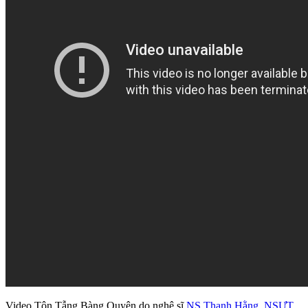
Video Tôn Tẫng Bàng Quyên do nghệ sĩ
NS Thanh Hằng
,
NSƯT