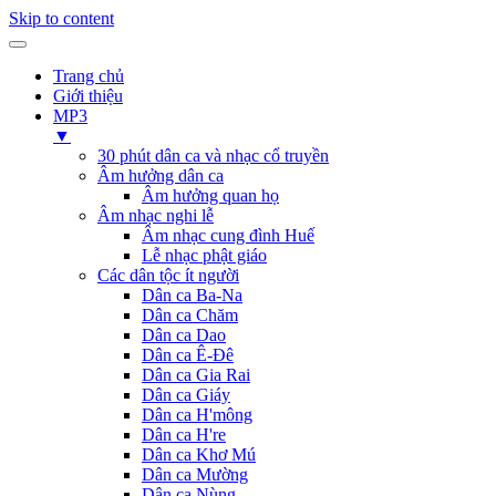
Skip to content
Trang chủ
Giới thiệu
MP3
▼
30 phút dân ca và nhạc cổ truyền
Âm hưởng dân ca
Âm hưởng quan họ
Âm nhạc nghi lễ
Âm nhạc cung đình Huế
Lễ nhạc phật giáo
Các dân tộc ít người
Dân ca Ba-Na
Dân ca Chăm
Dân ca Dao
Dân ca Ê-Đê
Dân ca Gia Rai
Dân ca Giáy
Dân ca H'mông
Dân ca H're
Dân ca Khơ Mú
Dân ca Mường
Dân ca Nùng