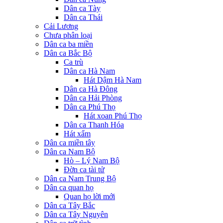
Dân ca Tày
Dân ca Thái
Cải Lương
Chưa phân loại
Dân ca ba miền
Dân ca Bắc Bộ
Ca trù
Dân ca Hà Nam
Hát Dậm Hà Nam
Dân ca Hà Đông
Dân ca Hải Phòng
Dân ca Phú Thọ
Hát xoan Phú Thọ
Dân ca Thanh Hóa
Hát xẩm
Dân ca miền tây
Dân ca Nam Bộ
Hò – Lý Nam Bộ
Đờn ca tài tử
Dân ca Nam Trung Bộ
Dân ca quan họ
Quan họ lời mới
Dân ca Tây Bắc
Dân ca Tây Nguyên