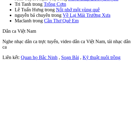
Tri Tanh
trong
Trống Cơm
Lê Tuấn Hưng
trong
Nỗi nhớ một vùng quê
nguyễn bá chuyên
trong
Về Lại Mái Trường Xưa
Maclanh
trong
Cần Thơ Quê Em
Dân ca Việt Nam
Nghe nhạc dân ca trực tuyến, video dân ca Việt Nam, tải nhạc dân
ca
Liên kết:
Quan họ Bắc Ninh
,
Soạn Bài
,
Kỹ thuật nuôi trồng