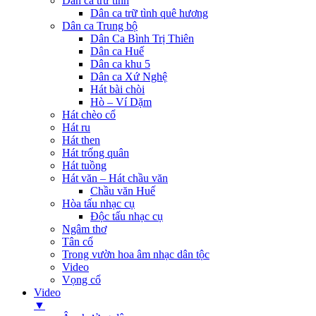
Dân ca trữ tình
Dân ca trữ tình quê hương
Dân ca Trung bộ
Dân Ca Bình Trị Thiên
Dân ca Huế
Dân ca khu 5
Dân ca Xứ Nghệ
Hát bài chòi
Hò – Ví Dặm
Hát chèo cổ
Hát ru
Hát then
Hát trống quân
Hát tuồng
Hát văn – Hát chầu văn
Chầu văn Huế
Hòa tấu nhạc cụ
Độc tấu nhạc cụ
Ngâm thơ
Tân cổ
Trong vườn hoa âm nhạc dân tộc
Video
Vọng cổ
Video
▼