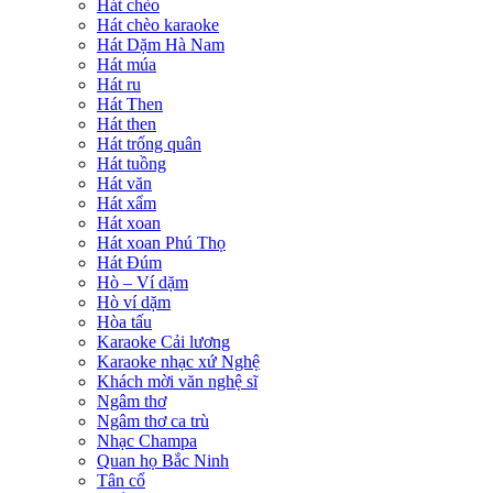
Hát chèo
Hát chèo karaoke
Hát Dặm Hà Nam
Hát múa
Hát ru
Hát Then
Hát then
Hát trống quân
Hát tuồng
Hát văn
Hát xẩm
Hát xoan
Hát xoan Phú Thọ
Hát Đúm
Hò – Ví dặm
Hò ví dặm
Hòa tấu
Karaoke Cải lương
Karaoke nhạc xứ Nghệ
Khách mời văn nghệ sĩ
Ngâm thơ
Ngâm thơ ca trù
Nhạc Champa
Quan họ Bắc Ninh
Tân cổ