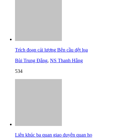
Trích đoạn cải lương Bên cầu dệt lụa
Bùi Trung Đẳng
,
NS Thanh Hằng
534
Liên khúc ba quan giao duyên quan họ