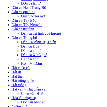
Đờn ca tài tử
Dân ca Nam Trung Bộ
Dân ca quan họ
Quan họ lời mới
Dân ca Tây Bắc
Dân ca Tây Nguyên
Dân ca trữ tình
Dân ca trữ tình quê hương
Dân ca Trung bộ
Dân Ca Bình Trị Thiên
Dân ca Huế
Dân ca khu 5
Dân ca Xứ Nghệ
Hát bài chòi
Hò – Ví Dặm
Hát chèo cổ
Hát ru
Hát then
Hát trống quân
Hát tuồng
Hát văn – Hát chầu văn
Chầu văn Huế
Hòa tấu nhạc cụ
Độc tấu nhạc cụ
Ngâm thơ