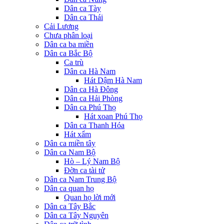
Dân ca Tày
Dân ca Thái
Cải Lương
Chưa phân loại
Dân ca ba miền
Dân ca Bắc Bộ
Ca trù
Dân ca Hà Nam
Hát Dậm Hà Nam
Dân ca Hà Đông
Dân ca Hải Phòng
Dân ca Phú Thọ
Hát xoan Phú Thọ
Dân ca Thanh Hóa
Hát xẩm
Dân ca miền tây
Dân ca Nam Bộ
Hò – Lý Nam Bộ
Đờn ca tài tử
Dân ca Nam Trung Bộ
Dân ca quan họ
Quan họ lời mới
Dân ca Tây Bắc
Dân ca Tây Nguyên