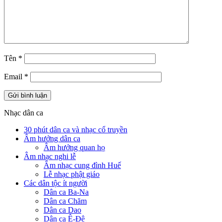
Tên
*
Email
*
Nhạc dân ca
30 phút dân ca và nhạc cổ truyền
Âm hưởng dân ca
Âm hưởng quan họ
Âm nhạc nghi lễ
Âm nhạc cung đình Huế
Lễ nhạc phật giáo
Các dân tộc ít người
Dân ca Ba-Na
Dân ca Chăm
Dân ca Dao
Dân ca Ê-Đê