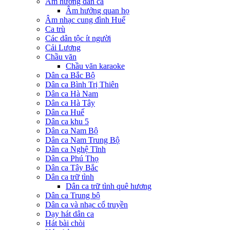
Âm hưởng dân ca
Âm hưởng quan họ
Âm nhạc cung đình Huế
Ca trù
Các dân tộc ít người
Cải Lương
Chầu văn
Chầu văn karaoke
Dân ca Bắc Bộ
Dân ca Bình Trị Thiên
Dân ca Hà Nam
Dân ca Hà Tây
Dân ca Huế
Dân ca khu 5
Dân ca Nam Bộ
Dân ca Nam Trung Bộ
Dân ca Nghệ Tĩnh
Dân ca Phú Thọ
Dân ca Tây Bắc
Dân ca trữ tình
Dân ca trữ tình quê hương
Dân ca Trung bộ
Dân ca và nhạc cổ truyền
Dạy hát dân ca
Hát bài chòi