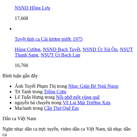
NSND Hồng Lựu
17,668
Tuyệt tình ca Cải lương trước 1975
Hùng Cường
,
NSND Bạch Tuyết
,
NSND Út Trà Ôn
,
NSƯT
Thanh Sang
,
NSƯT Út Bạch Lan
16,760
Bình luận gần đây
Ánh Tuyết Phạm Thị
trong
Nhạc Giúp Bé Ngủ Ngon
Tri Tanh
trong
Trống Cơm
Lê Tuấn Hưng
trong
Nỗi nhớ một vùng quê
nguyễn bá chuyên
trong
Về Lại Mái Trường Xưa
Maclanh
trong
Cần Thơ Quê Em
Dân ca Việt Nam
Nghe nhạc dân ca trực tuyến, video dân ca Việt Nam, tải nhạc dân
ca