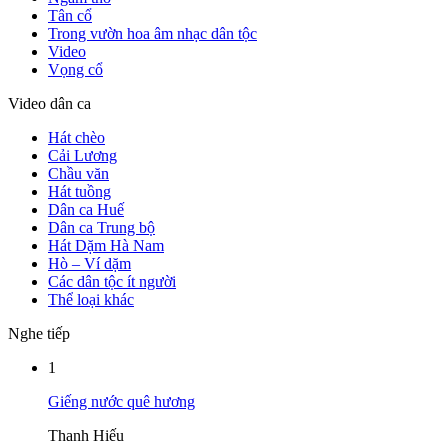
Tân cổ
Trong vườn hoa âm nhạc dân tộc
Video
Vọng cổ
Video dân ca
Hát chèo
Cải Lương
Chầu văn
Hát tuồng
Dân ca Huế
Dân ca Trung bộ
Hát Dặm Hà Nam
Hò – Ví dặm
Các dân tộc ít người
Thể loại khác
Nghe tiếp
1
Giếng nước quê hương
Thanh Hiếu