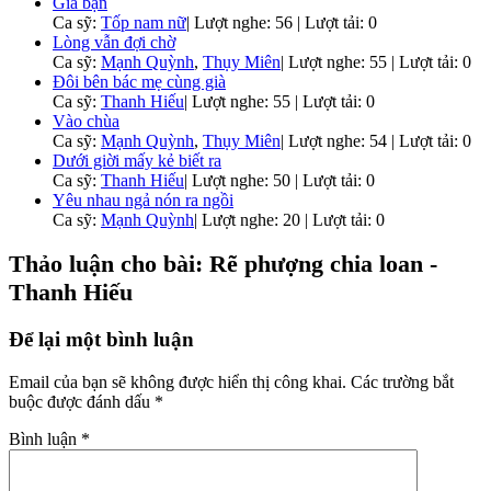
Gĩa bạn
Ca sỹ:
Tốp nam nữ
|
Lượt nghe: 56 | Lượt tải: 0
Lòng vẫn đợi chờ
Ca sỹ:
Mạnh Quỳnh
,
Thụy Miên
|
Lượt nghe: 55 | Lượt tải: 0
Đôi bên bác mẹ cùng già
Ca sỹ:
Thanh Hiếu
|
Lượt nghe: 55 | Lượt tải: 0
Vào chùa
Ca sỹ:
Mạnh Quỳnh
,
Thụy Miên
|
Lượt nghe: 54 | Lượt tải: 0
Dưới giời mấy kẻ biết ra
Ca sỹ:
Thanh Hiếu
|
Lượt nghe: 50 | Lượt tải: 0
Yêu nhau ngả nón ra ngồi
Ca sỹ:
Mạnh Quỳnh
|
Lượt nghe: 20 | Lượt tải: 0
Thảo luận cho bài: Rẽ phượng chia loan -
Thanh Hiếu
Để lại một bình luận
Email của bạn sẽ không được hiển thị công khai.
Các trường bắt
buộc được đánh dấu
*
Bình luận
*