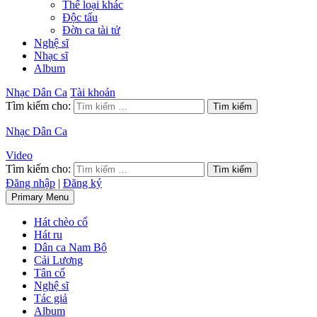
Thể loại khác
Độc tấu
Đờn ca tài tử
Nghệ sĩ
Nhạc sĩ
Album
Nhạc Dân Ca
Tài khoản
Tìm kiếm cho:
Nhạc Dân Ca
Video
Tìm kiếm cho:
Đăng nhập
|
Đăng ký
Primary Menu
Hát chèo cổ
Hát ru
Dân ca Nam Bộ
Cải Lương
Tân cổ
Nghệ sĩ
Tác giả
Album