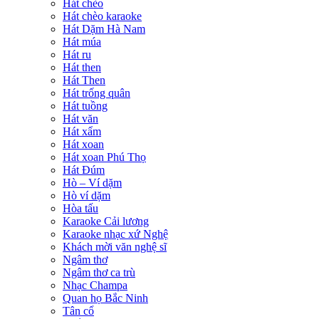
Hát chèo
Hát chèo karaoke
Hát Dặm Hà Nam
Hát múa
Hát ru
Hát then
Hát Then
Hát trống quân
Hát tuồng
Hát văn
Hát xẩm
Hát xoan
Hát xoan Phú Thọ
Hát Đúm
Hò – Ví dặm
Hò ví dặm
Hòa tấu
Karaoke Cải lương
Karaoke nhạc xứ Nghệ
Khách mời văn nghệ sĩ
Ngâm thơ
Ngâm thơ ca trù
Nhạc Champa
Quan họ Bắc Ninh
Tân cổ