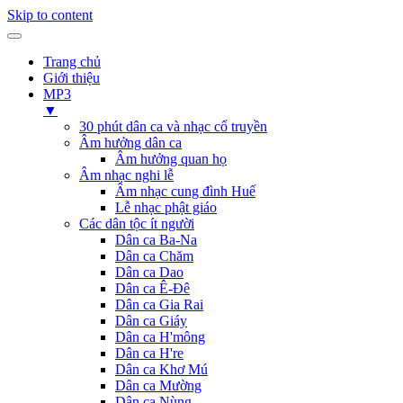
Skip to content
Trang chủ
Giới thiệu
MP3
▼
30 phút dân ca và nhạc cổ truyền
Âm hưởng dân ca
Âm hưởng quan họ
Âm nhạc nghi lễ
Âm nhạc cung đình Huế
Lễ nhạc phật giáo
Các dân tộc ít người
Dân ca Ba-Na
Dân ca Chăm
Dân ca Dao
Dân ca Ê-Đê
Dân ca Gia Rai
Dân ca Giáy
Dân ca H'mông
Dân ca H're
Dân ca Khơ Mú
Dân ca Mường
Dân ca Nùng