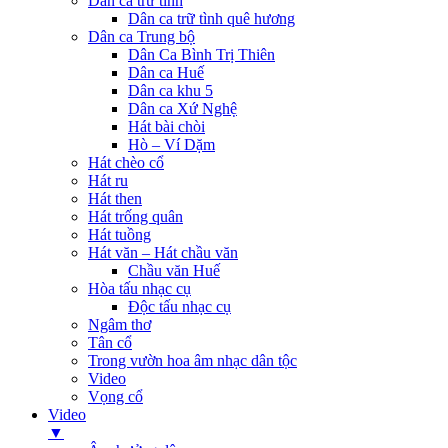
Dân ca trữ tình
Dân ca trữ tình quê hương
Dân ca Trung bộ
Dân Ca Bình Trị Thiên
Dân ca Huế
Dân ca khu 5
Dân ca Xứ Nghệ
Hát bài chòi
Hò – Ví Dặm
Hát chèo cổ
Hát ru
Hát then
Hát trống quân
Hát tuồng
Hát văn – Hát chầu văn
Chầu văn Huế
Hòa tấu nhạc cụ
Độc tấu nhạc cụ
Ngâm thơ
Tân cổ
Trong vườn hoa âm nhạc dân tộc
Video
Vọng cổ
Video
▼