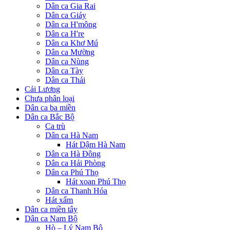
Dân ca Gia Rai
Dân ca Giáy
Dân ca H'mông
Dân ca H're
Dân ca Khơ Mú
Dân ca Mường
Dân ca Nùng
Dân ca Tày
Dân ca Thái
Cải Lương
Chưa phân loại
Dân ca ba miền
Dân ca Bắc Bộ
Ca trù
Dân ca Hà Nam
Hát Dậm Hà Nam
Dân ca Hà Đông
Dân ca Hải Phòng
Dân ca Phú Thọ
Hát xoan Phú Thọ
Dân ca Thanh Hóa
Hát xẩm
Dân ca miền tây
Dân ca Nam Bộ
Hò – Lý Nam Bộ