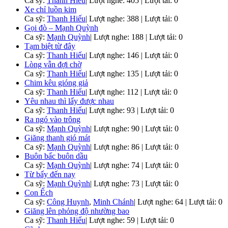
Ca sỹ:
Thanh Hiếu
|
Lượt nghe: 405 | Lượt tải: 0
Xe chỉ luồn kim
Ca sỹ:
Thanh Hiếu
|
Lượt nghe: 388 | Lượt tải: 0
Gọi đò – Mạnh Quỳnh
Ca sỹ:
Mạnh Quỳnh
|
Lượt nghe: 188 | Lượt tải: 0
Tạm biệt từ đây
Ca sỹ:
Thanh Hiếu
|
Lượt nghe: 146 | Lượt tải: 0
Lòng vẫn đợi chờ
Ca sỹ:
Thanh Hiếu
|
Lượt nghe: 135 | Lượt tải: 0
Chim kêu gióng giả
Ca sỹ:
Thanh Hiếu
|
Lượt nghe: 112 | Lượt tải: 0
Yêu nhau thì lấy được nhau
Ca sỹ:
Thanh Hiếu
|
Lượt nghe: 93 | Lượt tải: 0
Ra ngó vào trông
Ca sỹ:
Mạnh Quỳnh
|
Lượt nghe: 90 | Lượt tải: 0
Giăng thanh gió mát
Ca sỹ:
Mạnh Quỳnh
|
Lượt nghe: 86 | Lượt tải: 0
Buôn bấc buôn dầu
Ca sỹ:
Mạnh Quỳnh
|
Lượt nghe: 74 | Lượt tải: 0
Từ bấy đến nay
Ca sỹ:
Mạnh Quỳnh
|
Lượt nghe: 73 | Lượt tải: 0
Con Ếch
Ca sỹ:
Công Huynh
,
Minh Chánh
|
Lượt nghe: 64 | Lượt tải: 0
Giăng lên phỏng độ nhường bao
Ca sỹ:
Thanh Hiếu
|
Lượt nghe: 59 | Lượt tải: 0