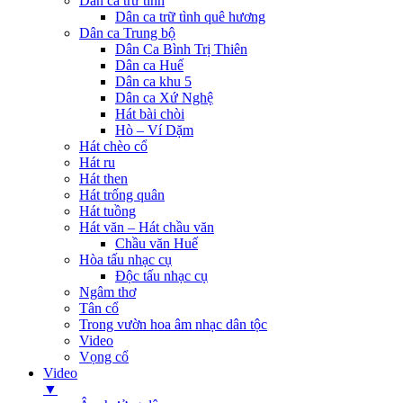
Dân ca trữ tình
Dân ca trữ tình quê hương
Dân ca Trung bộ
Dân Ca Bình Trị Thiên
Dân ca Huế
Dân ca khu 5
Dân ca Xứ Nghệ
Hát bài chòi
Hò – Ví Dặm
Hát chèo cổ
Hát ru
Hát then
Hát trống quân
Hát tuồng
Hát văn – Hát chầu văn
Chầu văn Huế
Hòa tấu nhạc cụ
Độc tấu nhạc cụ
Ngâm thơ
Tân cổ
Trong vườn hoa âm nhạc dân tộc
Video
Vọng cổ
Video
▼