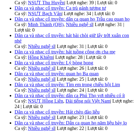
Ca sỹ:
NSƯT Thu Huyền
|
Lượt nghe: 39 | Lượt tải: 0
Dân ca và nhạc cổ truyền: Ca trù gánh tương tư
Ca sỹ:
NSƯT Bạch Vân
|
Lượt nghe: 34 | Lượt tải: 0
Dân ca và nhạc cổ truyền: dân ca quan họ Trầu cau quan họ
Ca sỹ:
Minh Thành (QH)
,
Nhiều nghệ sĩ
|
Lượt nghe: 31 |
Lượt tải: 0
Dân ca và nhạc cổ truyền: hát bài chòi giữ lấy trời xuân con
nhé
Ca sỹ:
Nhiều nghệ sĩ
|
Lượt nghe: 31 | Lượt tải: 0
Dân ca và nhạc cổ truyền: hát tuồng công ơn cha mẹ
Ca sỹ:
Hồng Khiêm
|
Lượt nghe: 28 | Lượt tải: 0
Dân ca và nhạc cổ truyền: Lý bòng bong
Ca sỹ:
Nhiều nghệ sĩ
|
Lượt nghe: 26 | Lượt tải: 0
Dân ca và nhạc cổ truyền: quan họ Ba quan
Ca sỹ:
Nhiều nghệ sĩ
|
Lượt nghe: 25 | Lượt tải: 0
Dân ca và nhạc cổ truyền: Tìm em trong chiều hội Lim
Ca sỹ:
Nhiều nghệ sĩ
|
Lượt nghe: 24 | Lượt tải: 0
Dân ca và nhạc cổ truyền: dân ca Phú Thọ vơi nhiều có ít
Ca sỹ:
NSƯT Hồng Liên
,
Đài tiếng nói Việt Nam
|
Lượt nghe:
24 | Lượt tải: 0
Dân ca và nhạc cổ truyền: Hát chèo đào liễu
Ca sỹ:
Nhiều nghệ sĩ
|
Lượt nghe: 23 | Lượt tải: 0
Dân ca và nhạc cổ truyền: Dân ca quan họ năm liệu bảy lo
Ca sỹ:
Nhiều nghệ sĩ
|
Lượt nghe: 22 | Lượt tải: 0