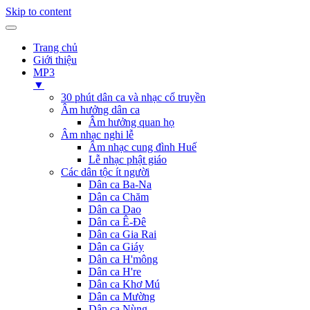
Skip to content
Trang chủ
Giới thiệu
MP3
▼
30 phút dân ca và nhạc cổ truyền
Âm hưởng dân ca
Âm hưởng quan họ
Âm nhạc nghi lễ
Âm nhạc cung đình Huế
Lễ nhạc phật giáo
Các dân tộc ít người
Dân ca Ba-Na
Dân ca Chăm
Dân ca Dao
Dân ca Ê-Đê
Dân ca Gia Rai
Dân ca Giáy
Dân ca H'mông
Dân ca H're
Dân ca Khơ Mú
Dân ca Mường
Dân ca Nùng