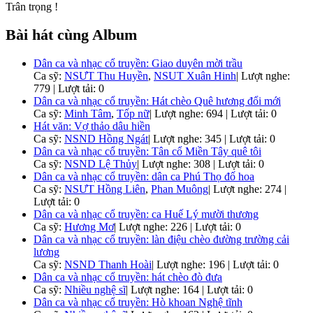
Trân trọng !
Bài hát cùng Album
Dân ca và nhạc cổ truyền: Giao duyên mời trầu
Ca sỹ:
NSƯT Thu Huyền
,
NSUT Xuân Hinh
|
Lượt nghe:
779 | Lượt tải: 0
Dân ca và nhạc cổ truyền: Hát chèo Quê hương đổi mới
Ca sỹ:
Minh Tâm
,
Tốp nữ
|
Lượt nghe: 694 | Lượt tải: 0
Hát văn: Vợ thảo dâu hiền
Ca sỹ:
NSND Hồng Ngát
|
Lượt nghe: 345 | Lượt tải: 0
Dân ca và nhạc cổ truyền: Tân cổ Miền Tây quê tôi
Ca sỹ:
NSND Lệ Thủy
|
Lượt nghe: 308 | Lượt tải: 0
Dân ca và nhạc cổ truyền: dân ca Phú Thọ đố hoa
Ca sỹ:
NSƯT Hồng Liên
,
Phan Muông
|
Lượt nghe: 274 |
Lượt tải: 0
Dân ca và nhạc cổ truyền: ca Huế Lý mười thương
Ca sỹ:
Hương Mơ
|
Lượt nghe: 226 | Lượt tải: 0
Dân ca và nhạc cổ truyền: làn điệu chèo đường trường cải
lương
Ca sỹ:
NSND Thanh Hoài
|
Lượt nghe: 196 | Lượt tải: 0
Dân ca và nhạc cổ truyền: hát chèo đò đưa
Ca sỹ:
Nhiều nghệ sĩ
|
Lượt nghe: 164 | Lượt tải: 0
Dân ca và nhạc cổ truyền: Hò khoan Nghệ tĩnh