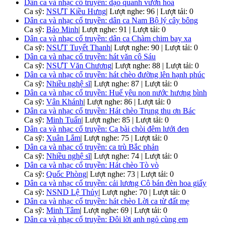
Dân ca và nhạc cổ truyền: dạo quanh vườn hoa
Ca sỹ:
NSƯT Kiều Hưng
|
Lượt nghe: 96 | Lượt tải: 0
Dân ca và nhạc cổ truyền: dân ca Nam Bộ lý cây bông
Ca sỹ:
Bảo Minh
|
Lượt nghe: 91 | Lượt tải: 0
Dân ca và nhạc cổ truyền: dân ca Chàm chim bay xa
Ca sỹ:
NSƯT Tuyết Thanh
|
Lượt nghe: 90 | Lượt tải: 0
Dân ca và nhạc cổ truyền: hát văn cô Sáu
Ca sỹ:
NSƯT Văn Chương
|
Lượt nghe: 88 | Lượt tải: 0
Dân ca và nhạc cổ truyền: hát chèo đường lên hạnh phúc
Ca sỹ:
Nhiều nghệ sĩ
|
Lượt nghe: 87 | Lượt tải: 0
Dân ca và nhạc cổ truyền: Huế yêu non nước hương bình
Ca sỹ:
Vân Khánh
|
Lượt nghe: 86 | Lượt tải: 0
Dân ca và nhạc cổ truyền: Hát chèo Trung thu ơn Bác
Ca sỹ:
Minh Tuấn
|
Lượt nghe: 85 | Lượt tải: 0
Dân ca và nhạc cổ truyền: Ca bài chòi đêm lưới đen
Ca sỹ:
Xuân Lắm
|
Lượt nghe: 75 | Lượt tải: 0
Dân ca và nhạc cổ truyền: ca trù Bắc phản
Ca sỹ:
Nhiều nghệ sĩ
|
Lượt nghe: 74 | Lượt tải: 0
Dân ca và nhạc cổ truyền: Hát chèo Tò vò
Ca sỹ:
Quốc Phòng
|
Lượt nghe: 73 | Lượt tải: 0
Dân ca và nhạc cổ truyền: cải lương Cô bán đèn hoa giấy
Ca sỹ:
NSND Lệ Thủy
|
Lượt nghe: 70 | Lượt tải: 0
Dân ca và nhạc cổ truyền: hát chèo Lời ca từ đất mẹ
Ca sỹ:
Minh Tâm
|
Lượt nghe: 69 | Lượt tải: 0
Dân ca và nhạc cổ truyền: Đôi lời anh ngỏ cùng em