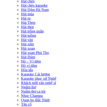
Hát chèo
Hát chèo karaoke
Hát Dặm Hà Nam
Hát múa
Hát ru
Hát Then
Hát then
Hát trống quân
Hát tuồng
Hát văn
Hát xẩm
Hát xoan
Hát xoan Phú Thọ
Hát Đúm
Hò – Ví dặm
Hò ví dặm
Hòa tấu
Karaoke Cải lương
Karaoke nhạc xứ Nghệ
Khách mời văn nghệ sĩ
Ngâm thơ
Ngâm thơ ca trù
Nhạc Champa
Quan họ Bắc Ninh
Tân cổ