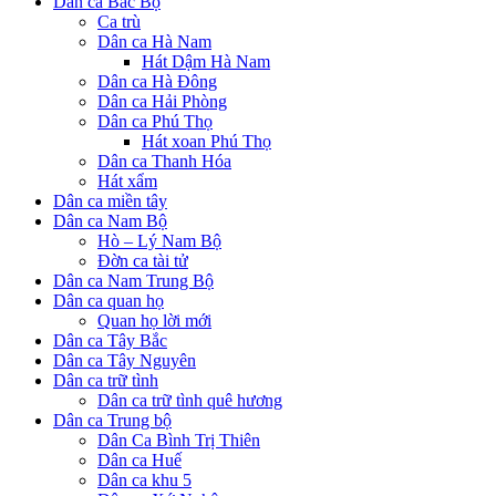
Dân ca Bắc Bộ
Ca trù
Dân ca Hà Nam
Hát Dậm Hà Nam
Dân ca Hà Đông
Dân ca Hải Phòng
Dân ca Phú Thọ
Hát xoan Phú Thọ
Dân ca Thanh Hóa
Hát xẩm
Dân ca miền tây
Dân ca Nam Bộ
Hò – Lý Nam Bộ
Đờn ca tài tử
Dân ca Nam Trung Bộ
Dân ca quan họ
Quan họ lời mới
Dân ca Tây Bắc
Dân ca Tây Nguyên
Dân ca trữ tình
Dân ca trữ tình quê hương
Dân ca Trung bộ
Dân Ca Bình Trị Thiên
Dân ca Huế
Dân ca khu 5