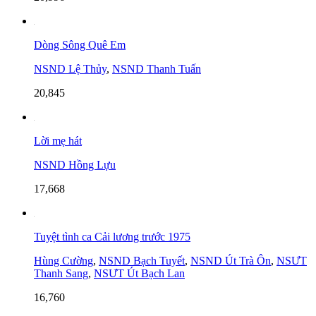
Dòng Sông Quê Em
NSND Lệ Thủy
,
NSND Thanh Tuấn
20,845
Lời mẹ hát
NSND Hồng Lựu
17,668
Tuyệt tình ca Cải lương trước 1975
Hùng Cường
,
NSND Bạch Tuyết
,
NSND Út Trà Ôn
,
NSƯT
Thanh Sang
,
NSƯT Út Bạch Lan
16,760