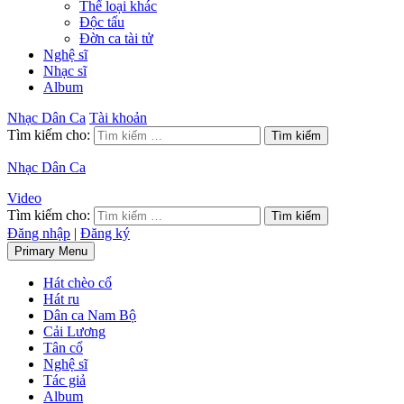
Thể loại khác
Độc tấu
Đờn ca tài tử
Nghệ sĩ
Nhạc sĩ
Album
Nhạc Dân Ca
Tài khoản
Tìm kiếm cho:
Nhạc Dân Ca
Video
Tìm kiếm cho:
Đăng nhập
|
Đăng ký
Primary Menu
Hát chèo cổ
Hát ru
Dân ca Nam Bộ
Cải Lương
Tân cổ
Nghệ sĩ
Tác giả
Album