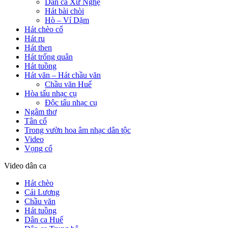
Dân ca Xứ Nghệ
Hát bài chòi
Hò – Ví Dặm
Hát chèo cổ
Hát ru
Hát then
Hát trống quân
Hát tuồng
Hát văn – Hát chầu văn
Chầu văn Huế
Hòa tấu nhạc cụ
Độc tấu nhạc cụ
Ngâm thơ
Tân cổ
Trong vườn hoa âm nhạc dân tộc
Video
Vọng cổ
Video dân ca
Hát chèo
Cải Lương
Chầu văn
Hát tuồng
Dân ca Huế