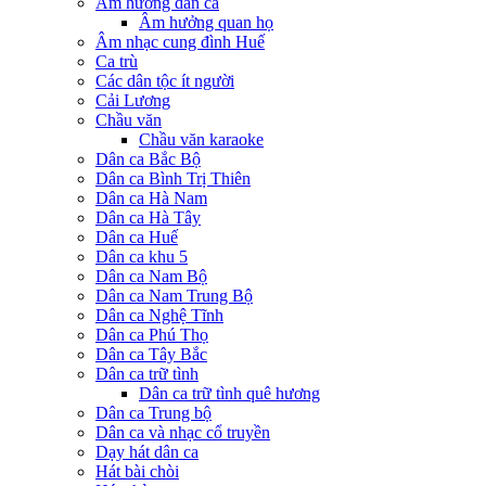
Âm hưởng dân ca
Âm hưởng quan họ
Âm nhạc cung đình Huế
Ca trù
Các dân tộc ít người
Cải Lương
Chầu văn
Chầu văn karaoke
Dân ca Bắc Bộ
Dân ca Bình Trị Thiên
Dân ca Hà Nam
Dân ca Hà Tây
Dân ca Huế
Dân ca khu 5
Dân ca Nam Bộ
Dân ca Nam Trung Bộ
Dân ca Nghệ Tĩnh
Dân ca Phú Thọ
Dân ca Tây Bắc
Dân ca trữ tình
Dân ca trữ tình quê hương
Dân ca Trung bộ
Dân ca và nhạc cổ truyền
Dạy hát dân ca
Hát bài chòi