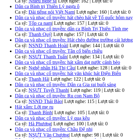
Ca sỹ:
Nhiều nghệ sĩ
|
Lượt nghe: 162 | Lượt tải: 0
Dân ca Bình trị Thiên Lý ngựa ô
Ca sỹ:
Đài tiếng nói Việt Nam
|
Lượt nghe: 160 | Lượt tải: 0
Dân ca và nhạc cổ truyền: hát chèo hát về Tổ quốc hôm nay
Ca sỹ:
Tốp ca nam
|
Lượt nghe: 157 | Lượt tải: 0
Dân ca và nhạc cổ truyền: dân ca Bình Trị Thiên Tình mẹ
Ca sỹ:
Thanh Quý
|
Lượt nghe: 157 | Lượt tải: 0
Dân ca và nhạc cổ truyền: Hát chèo đường trường cải lương
Ca sỹ:
NSND Thanh Hoài
|
Lượt nghe: 144 | Lượt tải: 0
Dân ca và nhạc cổ truyền: Tân cổ biển chiều
Ca sỹ:
NSƯT Thanh Tuấn
|
Lượt nghe: 134 | Lượt tải: 0
Dân ca và nhạc cổ truyền: hát xẩm dạt nước cánh bèo
Ca sỹ:
Nghệ nhân Hà Thị Cầu
|
Lượt nghe: 128 | Lượt tải: 0
Dân ca và nhạc cổ truyền: hát văn khúc hát Điện Biên
Ca sỹ:
Thanh Hà
|
Lượt nghe: 122 | Lượt tải: 0
Dân ca và nhạc cổ truyền: Dân ca Gia rai buổi sáng
Ca sỹ:
NSƯT Tuyết Thanh
|
Lượt nghe: 119 | Lượt tải: 0
Dân ca và nhạc cổ truyền: Ru con Nam Bộ
Ca sỹ:
NSND Thái Bảo
|
Lượt nghe: 115 | Lượt tải: 0
Hát xẩm: Lời mẹ ru
Ca sỹ:
Thanh Bình
|
Lượt nghe: 105 | Lượt tải: 0
Dân ca và nhạc cổ truyền: Lý quạ kêu
Ca sỹ:
Hà Phương
|
Lượt nghe: 100 | Lượt tải: 0
Dân ca và nhạc cổ truyền: Chầu Đệ nhị
Ca sỹ:
NSƯT Văn Chương
|
Lượt nghe: 98 | Lượt tải: 0