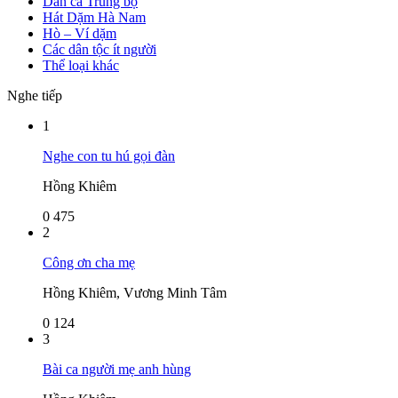
Dân ca Trung bộ
Hát Dặm Hà Nam
Hò – Ví dặm
Các dân tộc ít người
Thể loại khác
Nghe tiếp
1
Nghe con tu hú gọi đàn
Hồng Khiêm
0
475
2
Công ơn cha mẹ
Hồng Khiêm, Vương Minh Tâm
0
124
3
Bài ca người mẹ anh hùng