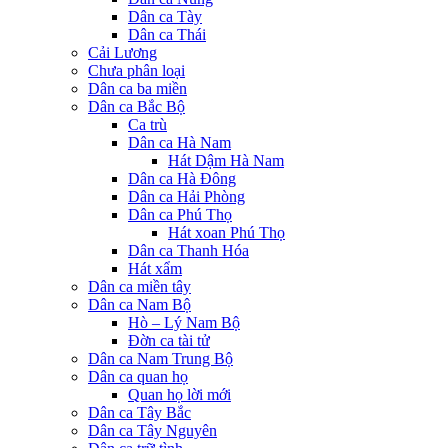
Dân ca Tày
Dân ca Thái
Cải Lương
Chưa phân loại
Dân ca ba miền
Dân ca Bắc Bộ
Ca trù
Dân ca Hà Nam
Hát Dậm Hà Nam
Dân ca Hà Đông
Dân ca Hải Phòng
Dân ca Phú Thọ
Hát xoan Phú Thọ
Dân ca Thanh Hóa
Hát xẩm
Dân ca miền tây
Dân ca Nam Bộ
Hò – Lý Nam Bộ
Đờn ca tài tử
Dân ca Nam Trung Bộ
Dân ca quan họ
Quan họ lời mới
Dân ca Tây Bắc
Dân ca Tây Nguyên