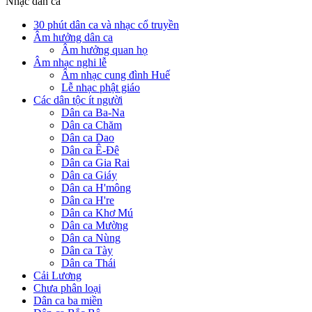
Nhạc dân ca
30 phút dân ca và nhạc cổ truyền
Âm hưởng dân ca
Âm hưởng quan họ
Âm nhạc nghi lễ
Âm nhạc cung đình Huế
Lễ nhạc phật giáo
Các dân tộc ít người
Dân ca Ba-Na
Dân ca Chăm
Dân ca Dao
Dân ca Ê-Đê
Dân ca Gia Rai
Dân ca Giáy
Dân ca H'mông
Dân ca H're
Dân ca Khơ Mú
Dân ca Mường
Dân ca Nùng
Dân ca Tày
Dân ca Thái
Cải Lương
Chưa phân loại
Dân ca ba miền