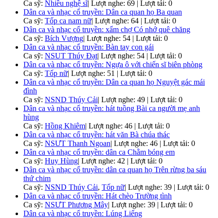
Ca sỹ:
Nhiều nghệ sĩ
|
Lượt nghe: 69 | Lượt tải: 0
Dân ca và nhạc cổ truyền: Dân ca quan họ Ba quan
Ca sỹ:
Tốp ca nam nữ
|
Lượt nghe: 64 | Lượt tải: 0
Dân ca và nhạc cổ truyền: xẩm chợ Có nhớ quê chăng
Ca sỹ:
Bích Vượng
|
Lượt nghe: 54 | Lượt tải: 0
Dân ca và nhạc cổ truyền: Bàn tay con gái
Ca sỹ:
NSUT Thúy Đạt
|
Lượt nghe: 54 | Lượt tải: 0
Dân ca và nhạc cổ truyền: Ngựa ô với chiến sĩ biên phòng
Ca sỹ:
Tốp nữ
|
Lượt nghe: 51 | Lượt tải: 0
Dân ca và nhạc cổ truyền: Dân ca quan họ Nguyệt gác mái
đình
Ca sỹ:
NSND Thúy Cải
|
Lượt nghe: 49 | Lượt tải: 0
Dân ca và nhạc cổ truyền: hát tuồng Bài ca người mẹ anh
hùng
Ca sỹ:
Hồng Khiêm
|
Lượt nghe: 46 | Lượt tải: 0
Dân ca và nhạc cổ truyền: hát văn Bà chúa thác
Ca sỹ:
NSƯT Thanh Ngoan
|
Lượt nghe: 46 | Lượt tải: 0
Dân ca và nhạc cổ truyền: dân ca Chằm bóng em
Ca sỹ:
Huy Hùng
|
Lượt nghe: 42 | Lượt tải: 0
Dân ca và nhạc cổ truyền: dân ca quan họ Trên rừng ba sáu
thứ chim
Ca sỹ:
NSND Thúy Cải
,
Tốp nữ
|
Lượt nghe: 39 | Lượt tải: 0
Dân ca và nhạc cổ truyền: Hát chèo Trường tình
Ca sỹ:
NSƯT Phương Mây
|
Lượt nghe: 39 | Lượt tải: 0
Dân ca và nhạc cổ truyền: Lúng Liếng