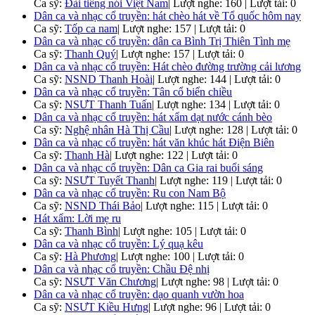
Ca sỹ:
Đài tiếng nói Việt Nam
|
Lượt nghe: 160 | Lượt tải: 0
Dân ca và nhạc cổ truyền: hát chèo hát về Tổ quốc hôm nay
Ca sỹ:
Tốp ca nam
|
Lượt nghe: 157 | Lượt tải: 0
Dân ca và nhạc cổ truyền: dân ca Bình Trị Thiên Tình mẹ
Ca sỹ:
Thanh Quý
|
Lượt nghe: 157 | Lượt tải: 0
Dân ca và nhạc cổ truyền: Hát chèo đường trường cải lương
Ca sỹ:
NSND Thanh Hoài
|
Lượt nghe: 144 | Lượt tải: 0
Dân ca và nhạc cổ truyền: Tân cổ biển chiều
Ca sỹ:
NSƯT Thanh Tuấn
|
Lượt nghe: 134 | Lượt tải: 0
Dân ca và nhạc cổ truyền: hát xẩm dạt nước cánh bèo
Ca sỹ:
Nghệ nhân Hà Thị Cầu
|
Lượt nghe: 128 | Lượt tải: 0
Dân ca và nhạc cổ truyền: hát văn khúc hát Điện Biên
Ca sỹ:
Thanh Hà
|
Lượt nghe: 122 | Lượt tải: 0
Dân ca và nhạc cổ truyền: Dân ca Gia rai buổi sáng
Ca sỹ:
NSƯT Tuyết Thanh
|
Lượt nghe: 119 | Lượt tải: 0
Dân ca và nhạc cổ truyền: Ru con Nam Bộ
Ca sỹ:
NSND Thái Bảo
|
Lượt nghe: 115 | Lượt tải: 0
Hát xẩm: Lời mẹ ru
Ca sỹ:
Thanh Bình
|
Lượt nghe: 105 | Lượt tải: 0
Dân ca và nhạc cổ truyền: Lý quạ kêu
Ca sỹ:
Hà Phương
|
Lượt nghe: 100 | Lượt tải: 0
Dân ca và nhạc cổ truyền: Chầu Đệ nhị
Ca sỹ:
NSƯT Văn Chương
|
Lượt nghe: 98 | Lượt tải: 0
Dân ca và nhạc cổ truyền: dạo quanh vườn hoa
Ca sỹ:
NSƯT Kiều Hưng
|
Lượt nghe: 96 | Lượt tải: 0