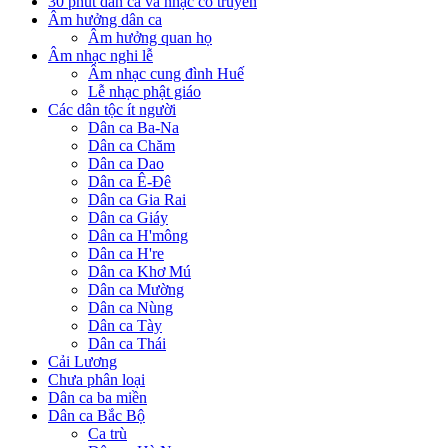
30 phút dân ca và nhạc cổ truyền
Âm hưởng dân ca
Âm hưởng quan họ
Âm nhạc nghi lễ
Âm nhạc cung đình Huế
Lễ nhạc phật giáo
Các dân tộc ít người
Dân ca Ba-Na
Dân ca Chăm
Dân ca Dao
Dân ca Ê-Đê
Dân ca Gia Rai
Dân ca Giáy
Dân ca H'mông
Dân ca H're
Dân ca Khơ Mú
Dân ca Mường
Dân ca Nùng
Dân ca Tày
Dân ca Thái
Cải Lương
Chưa phân loại
Dân ca ba miền
Dân ca Bắc Bộ
Ca trù