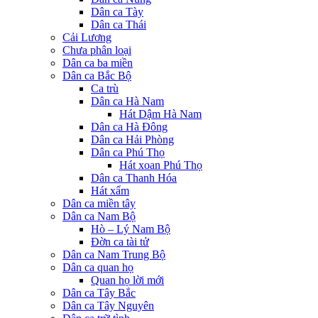
Dân ca Tày
Dân ca Thái
Cải Lương
Chưa phân loại
Dân ca ba miền
Dân ca Bắc Bộ
Ca trù
Dân ca Hà Nam
Hát Dậm Hà Nam
Dân ca Hà Đông
Dân ca Hải Phòng
Dân ca Phú Thọ
Hát xoan Phú Thọ
Dân ca Thanh Hóa
Hát xẩm
Dân ca miền tây
Dân ca Nam Bộ
Hò – Lý Nam Bộ
Đờn ca tài tử
Dân ca Nam Trung Bộ
Dân ca quan họ
Quan họ lời mới
Dân ca Tây Bắc
Dân ca Tây Nguyên