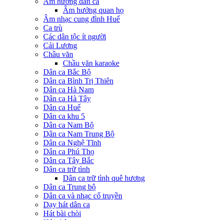
Âm hưởng dân ca
Âm hưởng quan họ
Âm nhạc cung đình Huế
Ca trù
Các dân tộc ít người
Cải Lương
Chầu văn
Chầu văn karaoke
Dân ca Bắc Bộ
Dân ca Bình Trị Thiên
Dân ca Hà Nam
Dân ca Hà Tây
Dân ca Huế
Dân ca khu 5
Dân ca Nam Bộ
Dân ca Nam Trung Bộ
Dân ca Nghệ Tĩnh
Dân ca Phú Thọ
Dân ca Tây Bắc
Dân ca trữ tình
Dân ca trữ tình quê hương
Dân ca Trung bộ
Dân ca và nhạc cổ truyền
Dạy hát dân ca
Hát bài chòi