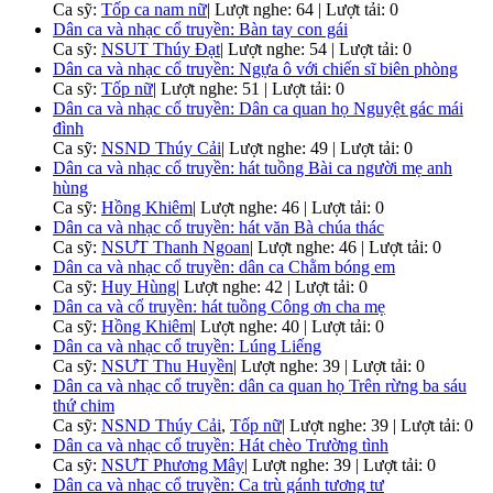
Ca sỹ:
Tốp ca nam nữ
|
Lượt nghe: 64 | Lượt tải: 0
Dân ca và nhạc cổ truyền: Bàn tay con gái
Ca sỹ:
NSUT Thúy Đạt
|
Lượt nghe: 54 | Lượt tải: 0
Dân ca và nhạc cổ truyền: Ngựa ô với chiến sĩ biên phòng
Ca sỹ:
Tốp nữ
|
Lượt nghe: 51 | Lượt tải: 0
Dân ca và nhạc cổ truyền: Dân ca quan họ Nguyệt gác mái
đình
Ca sỹ:
NSND Thúy Cải
|
Lượt nghe: 49 | Lượt tải: 0
Dân ca và nhạc cổ truyền: hát tuồng Bài ca người mẹ anh
hùng
Ca sỹ:
Hồng Khiêm
|
Lượt nghe: 46 | Lượt tải: 0
Dân ca và nhạc cổ truyền: hát văn Bà chúa thác
Ca sỹ:
NSƯT Thanh Ngoan
|
Lượt nghe: 46 | Lượt tải: 0
Dân ca và nhạc cổ truyền: dân ca Chằm bóng em
Ca sỹ:
Huy Hùng
|
Lượt nghe: 42 | Lượt tải: 0
Dân ca và cổ truyền: hát tuồng Công ơn cha mẹ
Ca sỹ:
Hồng Khiêm
|
Lượt nghe: 40 | Lượt tải: 0
Dân ca và nhạc cổ truyền: Lúng Liếng
Ca sỹ:
NSƯT Thu Huyền
|
Lượt nghe: 39 | Lượt tải: 0
Dân ca và nhạc cổ truyền: dân ca quan họ Trên rừng ba sáu
thứ chim
Ca sỹ:
NSND Thúy Cải
,
Tốp nữ
|
Lượt nghe: 39 | Lượt tải: 0
Dân ca và nhạc cổ truyền: Hát chèo Trường tình
Ca sỹ:
NSƯT Phương Mây
|
Lượt nghe: 39 | Lượt tải: 0
Dân ca và nhạc cổ truyền: Ca trù gánh tương tư