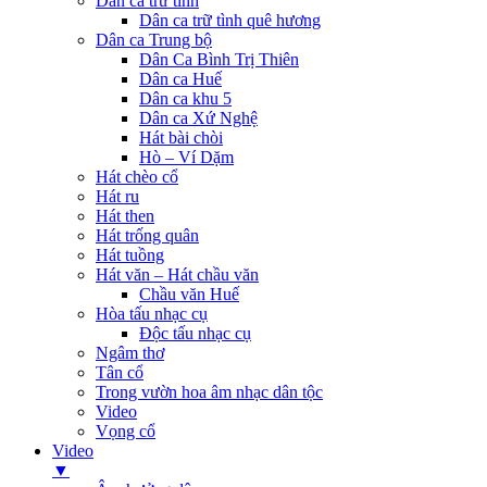
Dân ca trữ tình
Dân ca trữ tình quê hương
Dân ca Trung bộ
Dân Ca Bình Trị Thiên
Dân ca Huế
Dân ca khu 5
Dân ca Xứ Nghệ
Hát bài chòi
Hò – Ví Dặm
Hát chèo cổ
Hát ru
Hát then
Hát trống quân
Hát tuồng
Hát văn – Hát chầu văn
Chầu văn Huế
Hòa tấu nhạc cụ
Độc tấu nhạc cụ
Ngâm thơ
Tân cổ
Trong vườn hoa âm nhạc dân tộc
Video
Vọng cổ
Video
▼