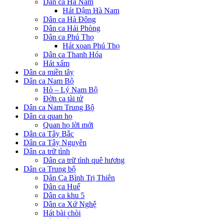
Dân ca Hà Nam
Hát Dậm Hà Nam
Dân ca Hà Đông
Dân ca Hải Phòng
Dân ca Phú Thọ
Hát xoan Phú Thọ
Dân ca Thanh Hóa
Hát xẩm
Dân ca miền tây
Dân ca Nam Bộ
Hò – Lý Nam Bộ
Đờn ca tài tử
Dân ca Nam Trung Bộ
Dân ca quan họ
Quan họ lời mới
Dân ca Tây Bắc
Dân ca Tây Nguyên
Dân ca trữ tình
Dân ca trữ tình quê hương
Dân ca Trung bộ
Dân Ca Bình Trị Thiên
Dân ca Huế
Dân ca khu 5
Dân ca Xứ Nghệ
Hát bài chòi