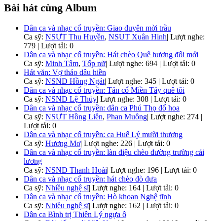
Bài hát cùng Album
Dân ca và nhạc cổ truyền: Giao duyên mời trầu
Ca sỹ:
NSƯT Thu Huyền
,
NSUT Xuân Hinh
|
Lượt nghe:
779 | Lượt tải: 0
Dân ca và nhạc cổ truyền: Hát chèo Quê hương đổi mới
Ca sỹ:
Minh Tâm
,
Tốp nữ
|
Lượt nghe: 694 | Lượt tải: 0
Hát văn: Vợ thảo dâu hiền
Ca sỹ:
NSND Hồng Ngát
|
Lượt nghe: 345 | Lượt tải: 0
Dân ca và nhạc cổ truyền: Tân cổ Miền Tây quê tôi
Ca sỹ:
NSND Lệ Thủy
|
Lượt nghe: 308 | Lượt tải: 0
Dân ca và nhạc cổ truyền: dân ca Phú Thọ đố hoa
Ca sỹ:
NSƯT Hồng Liên
,
Phan Muông
|
Lượt nghe: 274 |
Lượt tải: 0
Dân ca và nhạc cổ truyền: ca Huế Lý mười thương
Ca sỹ:
Hương Mơ
|
Lượt nghe: 226 | Lượt tải: 0
Dân ca và nhạc cổ truyền: làn điệu chèo đường trường cải
lương
Ca sỹ:
NSND Thanh Hoài
|
Lượt nghe: 196 | Lượt tải: 0
Dân ca và nhạc cổ truyền: hát chèo đò đưa
Ca sỹ:
Nhiều nghệ sĩ
|
Lượt nghe: 164 | Lượt tải: 0
Dân ca và nhạc cổ truyền: Hò khoan Nghệ tĩnh
Ca sỹ:
Nhiều nghệ sĩ
|
Lượt nghe: 162 | Lượt tải: 0
Dân ca Bình trị Thiên Lý ngựa ô