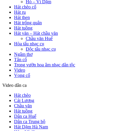
Hò – Ví Dặm
Hát chèo cổ
Hát ru
Hát then
Hát trống quân
Hát tuồng
Hát văn – Hát chầu văn
Chầu văn Huế
Hòa tấu nhạc cụ
Độc tấu nhạc cụ
Ngâm thơ
Tân cổ
Trong vườn hoa âm nhạc dân tộc
Video
Vọng cổ
Video dân ca
Hát chèo
Cải Lương
Chầu văn
Hát tuồng
Dân ca Huế
Dân ca Trung bộ
Hát Dặm Hà Nam