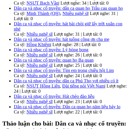
Ca sỹ:
NSƯT Bạch Vân
|
Lượt nghe: 34 | Lượt tải: 0
Dân ca và nhạc cổ truyền: dân ca quan họ Trầu cau quan họ
Ca sỹ:
Minh Thành (QH)
,
Nhiều nghệ sĩ
|
Lượt nghe: 31 |
Lượt tải: 0
Dân ca và nhạc cổ truyền: hát bài chòi giữ lấy trời xuân con
nhé
Ca sỹ:
Nhiều nghệ sĩ
|
Lượt nghe: 31 | Lượt tải: 0
Dân ca và nhạc cổ truyền: hát tuồng công ơn cha mẹ
Ca sỹ:
Hồng Khiêm
|
Lượt nghe: 28 | Lượt tải: 0
Dân ca và nhạc cổ truyền: Lý bòng bong
Ca sỹ:
Nhiều nghệ sĩ
|
Lượt nghe: 26 | Lượt tải: 0
Dân ca và nhạc cổ truyền: quan họ Ba quan
Ca sỹ:
Nhiều nghệ sĩ
|
Lượt nghe: 25 | Lượt tải: 0
Dân ca và nhạc cổ truyền: Tìm em trong chiều hội Lim
Ca sỹ:
Nhiều nghệ sĩ
|
Lượt nghe: 24 | Lượt tải: 0
Dân ca và nhạc cổ truyền: dân ca Phú Thọ vơi nhiều có ít
Ca sỹ:
NSƯT Hồng Liên
,
Đài tiếng nói Việt Nam
|
Lượt nghe:
24 | Lượt tải: 0
Dân ca và nhạc cổ truyền: Hát chèo đào liễu
Ca sỹ:
Nhiều nghệ sĩ
|
Lượt nghe: 23 | Lượt tải: 0
Dân ca và nhạc cổ truyền: Dân ca quan họ năm liệu bảy lo
Ca sỹ:
Nhiều nghệ sĩ
|
Lượt nghe: 22 | Lượt tải: 0
Thảo luận cho bài: Dân ca và nhạc cổ truyền: