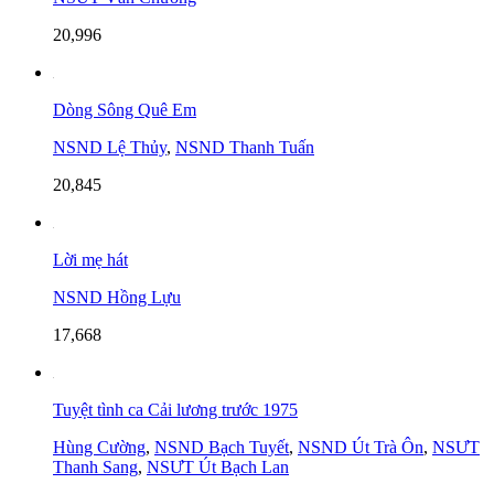
20,996
Dòng Sông Quê Em
NSND Lệ Thủy
,
NSND Thanh Tuấn
20,845
Lời mẹ hát
NSND Hồng Lựu
17,668
Tuyệt tình ca Cải lương trước 1975
Hùng Cường
,
NSND Bạch Tuyết
,
NSND Út Trà Ôn
,
NSƯT
Thanh Sang
,
NSƯT Út Bạch Lan