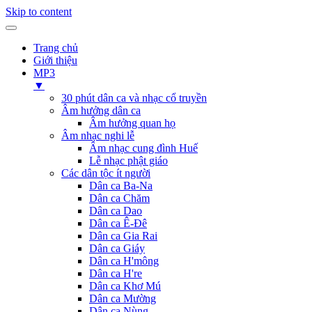
Skip to content
Trang chủ
Giới thiệu
MP3
▼
30 phút dân ca và nhạc cổ truyền
Âm hưởng dân ca
Âm hưởng quan họ
Âm nhạc nghi lễ
Âm nhạc cung đình Huế
Lễ nhạc phật giáo
Các dân tộc ít người
Dân ca Ba-Na
Dân ca Chăm
Dân ca Dao
Dân ca Ê-Đê
Dân ca Gia Rai
Dân ca Giáy
Dân ca H'mông
Dân ca H're
Dân ca Khơ Mú
Dân ca Mường
Dân ca Nùng