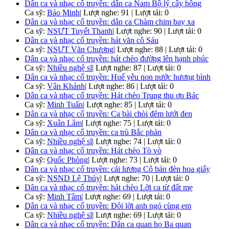
Dân ca và nhạc cổ truyền: dân ca Nam Bộ lý cây bông
Ca sỹ:
Bảo Minh
|
Lượt nghe: 91 | Lượt tải: 0
Dân ca và nhạc cổ truyền: dân ca Chàm chim bay xa
Ca sỹ:
NSƯT Tuyết Thanh
|
Lượt nghe: 90 | Lượt tải: 0
Dân ca và nhạc cổ truyền: hát văn cô Sáu
Ca sỹ:
NSƯT Văn Chương
|
Lượt nghe: 88 | Lượt tải: 0
Dân ca và nhạc cổ truyền: hát chèo đường lên hạnh phúc
Ca sỹ:
Nhiều nghệ sĩ
|
Lượt nghe: 87 | Lượt tải: 0
Dân ca và nhạc cổ truyền: Huế yêu non nước hương bình
Ca sỹ:
Vân Khánh
|
Lượt nghe: 86 | Lượt tải: 0
Dân ca và nhạc cổ truyền: Hát chèo Trung thu ơn Bác
Ca sỹ:
Minh Tuấn
|
Lượt nghe: 85 | Lượt tải: 0
Dân ca và nhạc cổ truyền: Ca bài chòi đêm lưới đen
Ca sỹ:
Xuân Lắm
|
Lượt nghe: 75 | Lượt tải: 0
Dân ca và nhạc cổ truyền: ca trù Bắc phản
Ca sỹ:
Nhiều nghệ sĩ
|
Lượt nghe: 74 | Lượt tải: 0
Dân ca và nhạc cổ truyền: Hát chèo Tò vò
Ca sỹ:
Quốc Phòng
|
Lượt nghe: 73 | Lượt tải: 0
Dân ca và nhạc cổ truyền: cải lương Cô bán đèn hoa giấy
Ca sỹ:
NSND Lệ Thủy
|
Lượt nghe: 70 | Lượt tải: 0
Dân ca và nhạc cổ truyền: hát chèo Lời ca từ đất mẹ
Ca sỹ:
Minh Tâm
|
Lượt nghe: 69 | Lượt tải: 0
Dân ca và nhạc cổ truyền: Đôi lời anh ngỏ cùng em
Ca sỹ:
Nhiều nghệ sĩ
|
Lượt nghe: 69 | Lượt tải: 0
Dân ca và nhạc cổ truyền: Dân ca quan họ Ba quan