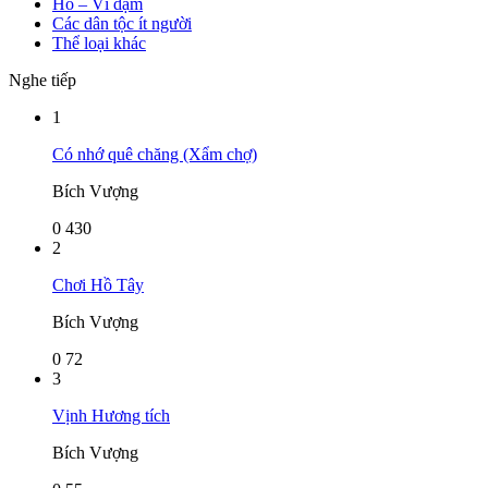
Hò – Ví dặm
Các dân tộc ít người
Thể loại khác
Nghe tiếp
1
Có nhớ quê chăng (Xẩm chợ)
Bích Vượng
0
430
2
Chơi Hồ Tây
Bích Vượng
0
72
3
Vịnh Hương tích
Bích Vượng