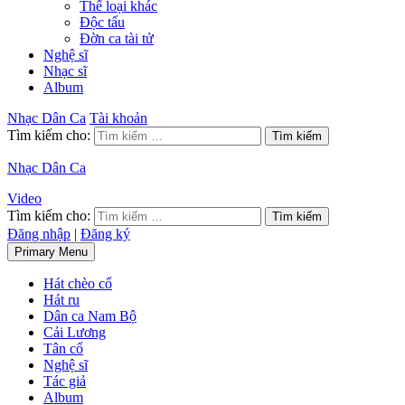
Thể loại khác
Độc tấu
Đờn ca tài tử
Nghệ sĩ
Nhạc sĩ
Album
Nhạc Dân Ca
Tài khoản
Tìm kiếm cho:
Nhạc Dân Ca
Video
Tìm kiếm cho:
Đăng nhập
|
Đăng ký
Primary Menu
Hát chèo cổ
Hát ru
Dân ca Nam Bộ
Cải Lương
Tân cổ
Nghệ sĩ
Tác giả
Album