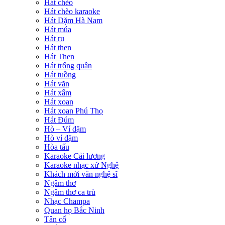
Hát chèo
Hát chèo karaoke
Hát Dặm Hà Nam
Hát múa
Hát ru
Hát then
Hát Then
Hát trống quân
Hát tuồng
Hát văn
Hát xẩm
Hát xoan
Hát xoan Phú Thọ
Hát Đúm
Hò – Ví dặm
Hò ví dặm
Hòa tấu
Karaoke Cải lương
Karaoke nhạc xứ Nghệ
Khách mời văn nghệ sĩ
Ngâm thơ
Ngâm thơ ca trù
Nhạc Champa
Quan họ Bắc Ninh
Tân cổ