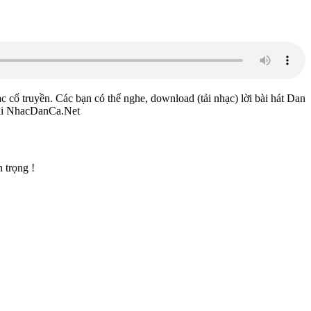
ạc cổ truyền. Các bạn có thể nghe, download (tải nhạc) lời bài hát Dan
 tại NhacDanCa.Net
 trọng !