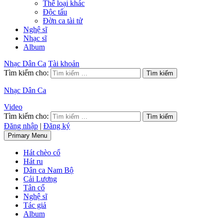
Thể loại khác
Độc tấu
Đờn ca tài tử
Nghệ sĩ
Nhạc sĩ
Album
Nhạc Dân Ca
Tài khoản
Tìm kiếm cho:
Nhạc Dân Ca
Video
Tìm kiếm cho:
Đăng nhập
|
Đăng ký
Primary Menu
Hát chèo cổ
Hát ru
Dân ca Nam Bộ
Cải Lương
Tân cổ
Nghệ sĩ
Tác giả
Album