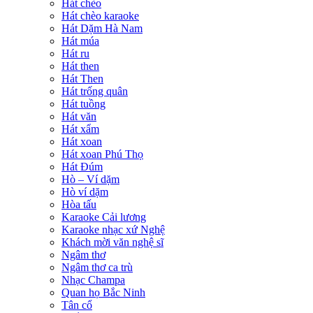
Hát chèo
Hát chèo karaoke
Hát Dặm Hà Nam
Hát múa
Hát ru
Hát then
Hát Then
Hát trống quân
Hát tuồng
Hát văn
Hát xẩm
Hát xoan
Hát xoan Phú Thọ
Hát Đúm
Hò – Ví dặm
Hò ví dặm
Hòa tấu
Karaoke Cải lương
Karaoke nhạc xứ Nghệ
Khách mời văn nghệ sĩ
Ngâm thơ
Ngâm thơ ca trù
Nhạc Champa
Quan họ Bắc Ninh
Tân cổ