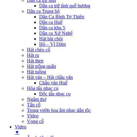
Dân ca trữ tình
Dân ca trữ tình quê hương
Dân ca Trung bộ
Dân Ca Bình Trị Thiên
Dân ca Huế
Dân ca khu 5
Dân ca Xứ Nghệ
Hát bài chòi
Hò – Ví Dặm
Hát chèo cổ
Hát ru
Hát then
Hát trống quân
Hát tuồng
Hát văn – Hát chầu văn
Chầu văn Huế
Hòa tấu nhạc cụ
Độc tấu nhạc cụ
Ngâm thơ
Tân cổ
Trong vườn hoa âm nhạc dân tộc
Video
Vọng cổ
Video
▼