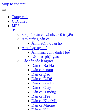
Skip to content
Trang chủ
Giới thiệu
MP3
▼
30 phút dân ca và nhạc cổ truyền
Âm hưởng dân ca
Âm hưởng quan họ
Âm nhạc nghi lễ
Âm nhạc cung đình Huế
Lễ nhạc phật giáo
Các dân tộc ít người
Dân ca Ba-Na
Dân ca Chăm
Dân ca Dao
Dân ca Ê-Đê
Dân ca Gia Rai
Dân ca Giáy
Dân ca H'mông
Dân ca H're
Dân ca Khơ Mú
Dân ca Mường
Dân ca Nùng