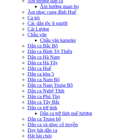
Âm hưởng dân ca
Âm hưởng quan họ
Âm nhạc cung đình Huế
Ca trù
Các dân tộc ít người
Cải Lương
Chầu văn
Chầu văn karaoke
Dân ca Bắc Bộ
Dân ca Bình Trị Thiên
Dân ca Hà Nam
Dân ca Hà Tây
Dân ca Huế
Dân ca khu 5
Dân ca Nam Bộ
Dân ca Nam Trung Bộ
Dân ca Nghệ Tĩnh
Dân ca Phú Thọ
Dân ca Tây Bắc
Dân ca trữ tình
Dân ca trữ tình quê hương
Dân ca Trung bộ
Dân ca và nhạc cổ truyền
Dạy hát dân ca
Hát bài chòi