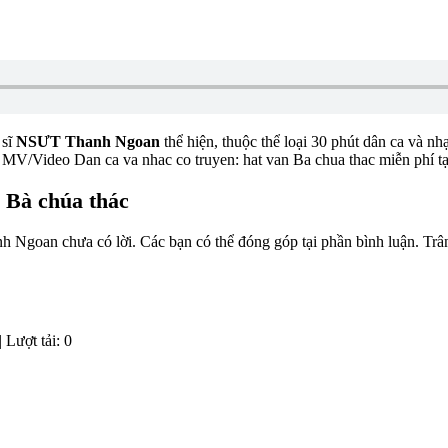
 sĩ
NSƯT Thanh Ngoan
thể hiện, thuộc thể loại 30 phút dân ca và nh
um, MV/Video Dan ca va nhac co truyen: hat van Ba chua thac miễn phí
n Bà chúa thác
 Ngoan chưa có lời. Các bạn có thể đóng góp tại phần bình luận. Trân
 Lượt tải: 0