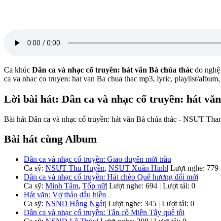
Ca khúc
Dân ca và nhạc cổ truyền: hát văn Bà chúa thác
do nghệ
ca va nhac co truyen: hat van Ba chua thac mp3, lyric, playlist/alb
Lời bài hát: Dân ca và nhạc cổ truyền: hát vă
Bài hát Dân ca và nhạc cổ truyền: hát văn Bà chúa thác - NSƯT Thanh
Bài hát cùng Album
Dân ca và nhạc cổ truyền: Giao duyên mời trầu
Ca sỹ:
NSƯT Thu Huyền
,
NSUT Xuân Hinh
|
Lượt nghe: 779 |
Dân ca và nhạc cổ truyền: Hát chèo Quê hương đổi mới
Ca sỹ:
Minh Tâm
,
Tốp nữ
|
Lượt nghe: 694 | Lượt tải: 0
Hát văn: Vợ thảo dâu hiền
Ca sỹ:
NSND Hồng Ngát
|
Lượt nghe: 345 | Lượt tải: 0
Dân ca và nhạc cổ truyền: Tân cổ Miền Tây quê tôi