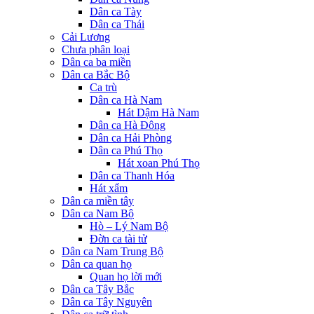
Dân ca Tày
Dân ca Thái
Cải Lương
Chưa phân loại
Dân ca ba miền
Dân ca Bắc Bộ
Ca trù
Dân ca Hà Nam
Hát Dậm Hà Nam
Dân ca Hà Đông
Dân ca Hải Phòng
Dân ca Phú Thọ
Hát xoan Phú Thọ
Dân ca Thanh Hóa
Hát xẩm
Dân ca miền tây
Dân ca Nam Bộ
Hò – Lý Nam Bộ
Đờn ca tài tử
Dân ca Nam Trung Bộ
Dân ca quan họ
Quan họ lời mới
Dân ca Tây Bắc
Dân ca Tây Nguyên