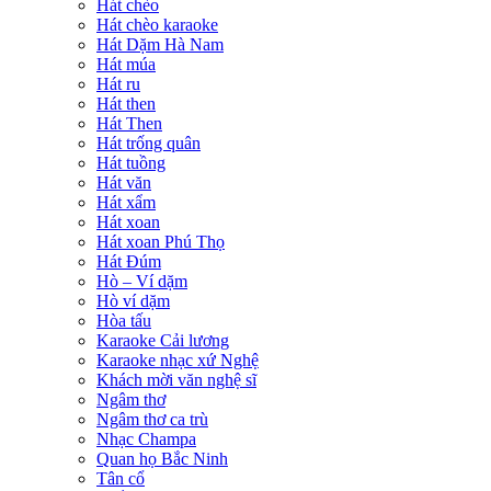
Hát chèo
Hát chèo karaoke
Hát Dặm Hà Nam
Hát múa
Hát ru
Hát then
Hát Then
Hát trống quân
Hát tuồng
Hát văn
Hát xẩm
Hát xoan
Hát xoan Phú Thọ
Hát Đúm
Hò – Ví dặm
Hò ví dặm
Hòa tấu
Karaoke Cải lương
Karaoke nhạc xứ Nghệ
Khách mời văn nghệ sĩ
Ngâm thơ
Ngâm thơ ca trù
Nhạc Champa
Quan họ Bắc Ninh
Tân cổ