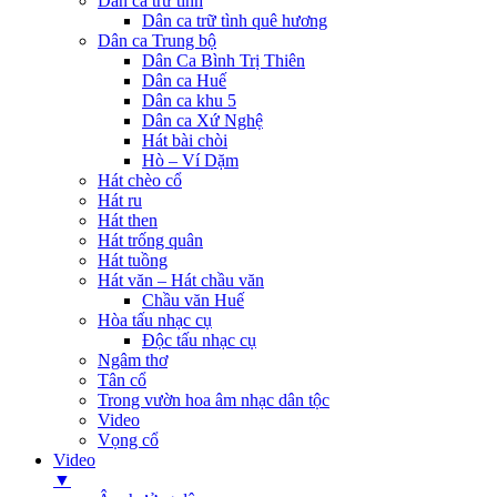
Dân ca trữ tình
Dân ca trữ tình quê hương
Dân ca Trung bộ
Dân Ca Bình Trị Thiên
Dân ca Huế
Dân ca khu 5
Dân ca Xứ Nghệ
Hát bài chòi
Hò – Ví Dặm
Hát chèo cổ
Hát ru
Hát then
Hát trống quân
Hát tuồng
Hát văn – Hát chầu văn
Chầu văn Huế
Hòa tấu nhạc cụ
Độc tấu nhạc cụ
Ngâm thơ
Tân cổ
Trong vườn hoa âm nhạc dân tộc
Video
Vọng cổ
Video
▼