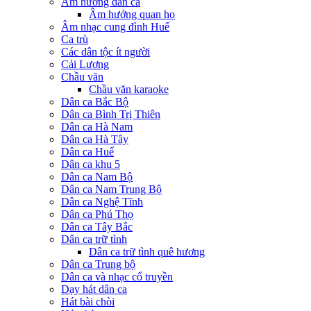
Âm hưởng dân ca
Âm hưởng quan họ
Âm nhạc cung đình Huế
Ca trù
Các dân tộc ít người
Cải Lương
Chầu văn
Chầu văn karaoke
Dân ca Bắc Bộ
Dân ca Bình Trị Thiên
Dân ca Hà Nam
Dân ca Hà Tây
Dân ca Huế
Dân ca khu 5
Dân ca Nam Bộ
Dân ca Nam Trung Bộ
Dân ca Nghệ Tĩnh
Dân ca Phú Thọ
Dân ca Tây Bắc
Dân ca trữ tình
Dân ca trữ tình quê hương
Dân ca Trung bộ
Dân ca và nhạc cổ truyền
Dạy hát dân ca
Hát bài chòi