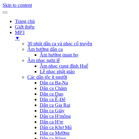
Skip to content
Trang chủ
Giới thiệu
MP3
▼
30 phút dân ca và nhạc cổ truyền
Âm hưởng dân ca
Âm hưởng quan họ
Âm nhạc nghi lễ
Âm nhạc cung đình Huế
Lễ nhạc phật giáo
Các dân tộc ít người
Dân ca Ba-Na
Dân ca Chăm
Dân ca Dao
Dân ca Ê-Đê
Dân ca Gia Rai
Dân ca Giáy
Dân ca H'mông
Dân ca H're
Dân ca Khơ Mú
Dân ca Mường
Dân ca Nùng