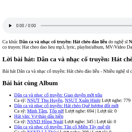
Ca khúc
Dân ca và nhạc cổ truyền: Hát chèo đào liễu
do nghệ sĩ
N
co truyen: Hat cheo dao lieu mp3, lyric, playlist/album, MV/Video D
Lời bài hát: Dân ca và nhạc cổ truyền: Hát chè
Bài hát Dân ca và nhạc cổ truyền: Hát chèo đào liễu - Nhiều nghệ sĩ c
Bài hát cùng Album
Dân ca và nhạc cổ truyền: Giao duyên mời trầu
Ca sỹ:
NSƯT Thu Huyền
,
NSUT Xuân Hinh
|
Lượt nghe: 779 |
Dân ca và nhạc cổ truyền: Hát chèo Quê hương đổi mới
Ca sỹ:
Minh Tâm
,
Tốp nữ
|
Lượt nghe: 694 | Lượt tải: 0
Hát văn: Vợ thảo dâu hiền
Ca sỹ:
NSND Hồng Ngát
|
Lượt nghe: 345 | Lượt tải: 0
Dân ca và nhạc cổ truyền: Tân cổ Miền Tây quê tôi