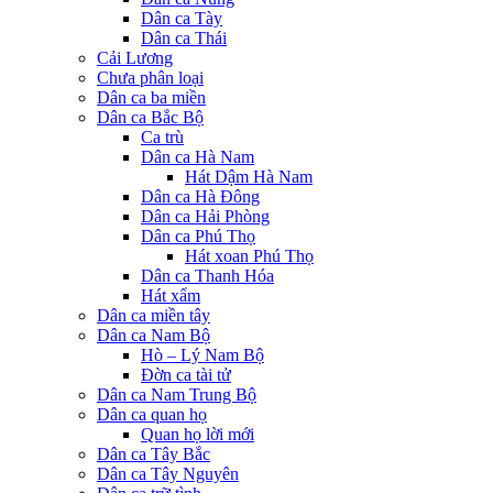
Dân ca Tày
Dân ca Thái
Cải Lương
Chưa phân loại
Dân ca ba miền
Dân ca Bắc Bộ
Ca trù
Dân ca Hà Nam
Hát Dậm Hà Nam
Dân ca Hà Đông
Dân ca Hải Phòng
Dân ca Phú Thọ
Hát xoan Phú Thọ
Dân ca Thanh Hóa
Hát xẩm
Dân ca miền tây
Dân ca Nam Bộ
Hò – Lý Nam Bộ
Đờn ca tài tử
Dân ca Nam Trung Bộ
Dân ca quan họ
Quan họ lời mới
Dân ca Tây Bắc
Dân ca Tây Nguyên