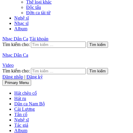
Thể loại khác
Độc tấu
Đờn ca tài tử
Nghệ sĩ
Nhạc sĩ
Album
Nhạc Dân Ca
Tài khoản
Tìm kiếm cho:
Nhạc Dân Ca
Video
Tìm kiếm cho:
Đăng nhập
|
Đăng ký
Primary Menu
Hát chèo cổ
Hát ru
Dân ca Nam Bộ
Cải Lương
Tân cổ
Nghệ sĩ
Tác giả
Album